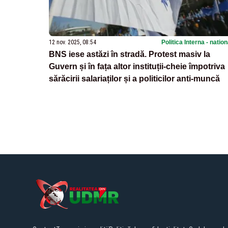
12 nov. 2025, 08:54
Politica Interna - natio
BNS iese astăzi în stradă. Protest masiv la
Guvern și în fața altor instituții-cheie împotriva
sărăcirii salariaților și a politicilor anti-muncă