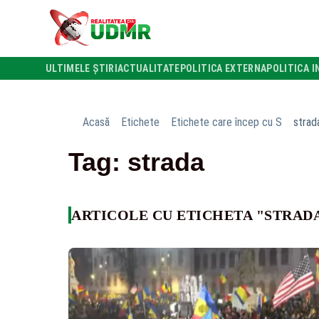
ULTIMELE ȘTIRI
ACTUALITATE
POLITICA EXTERNA
POLITICA I
Acasă
Etichete
Etichete care încep cu S
strad
Tag: strada
ARTICOLE CU ETICHETA "STRAD