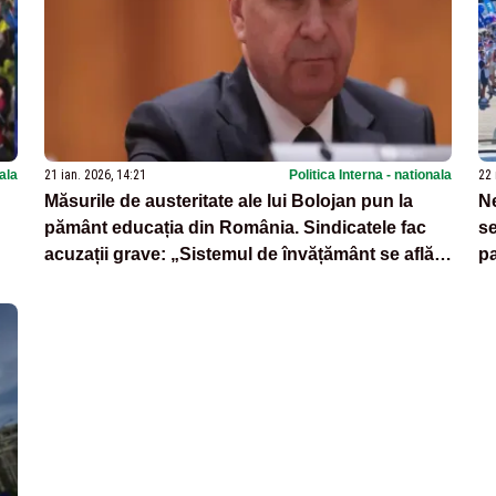
nala
21 ian. 2026, 14:21
Politica Interna - nationala
22 
Măsurile de austeritate ale lui Bolojan pun la
Ne
pământ educația din România. Sindicatele fac
se
acuzații grave: „Sistemul de învățământ se află
pa
într-o gravă criză”