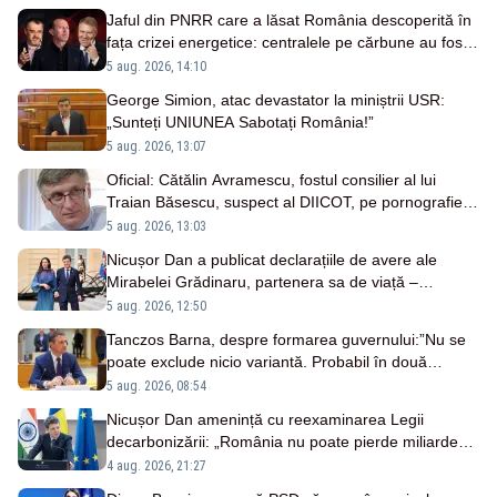
Jaful din PNRR care a lăsat România descoperită în
fața crizei energetice: centralele pe cărbune au fost
închise fără să fie înlocuite
5 aug. 2026, 14:10
George Simion, atac devastator la miniștrii USR:
„Sunteți UNIUNEA Sabotați România!”
5 aug. 2026, 13:07
Oficial: Cătălin Avramescu, fostul consilier al lui
Traian Băsescu, suspect al DIICOT, pe pornografie
infantilă
5 aug. 2026, 13:03
Nicușor Dan a publicat declarațiile de avere ale
Mirabelei Grădinaru, partenera sa de viață –
DOCUMENTE
5 aug. 2026, 12:50
Tanczos Barna, despre formarea guvernului:”Nu se
poate exclude nicio variantă. Probabil în două
săptămâni o să avem rezultate”
5 aug. 2026, 08:54
Nicușor Dan amenință cu reexaminarea Legii
decarbonizării: „România nu poate pierde miliarde
din PNRR”
4 aug. 2026, 21:27