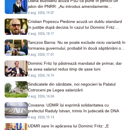
Diana Buzoianu acuză PSD că pune în pericol un
jalon din PNRR: „Au introdus amendamente
absurde”
4 aug. 2026, 19:07
Cristian Popescu Piedone acuză un dublu standard
în justiție după decizia în cazul lui Dominic Fritz:
„Pentru mine trei ani interdicție, pentru el o reducere
4 aug. 2026, 18:17
de 10%”
Tanczos Barna: Nu se poate exclude nicio variantă în
formarea guvernului; probabil în două săptămâni o
să avem rezultate
4 aug. 2026, 17:01
Dominic Fritz își păstrează mandatul de primar, dar
va avea salariul redus timp de șase luni
4 aug. 2026, 16:19
Sindicatele din sănătate, noi negocieri la Palatul
Cotroceni pe Legea salarizării
4 aug. 2026, 16:04
Covasna: UDMR își exprimă solidaritatea cu
prefectul Raduly Istvan, trimis în judecată de DNA
4 aug. 2026, 15:14
UDMR sare în apărarea lui Dominic Fritz: „E