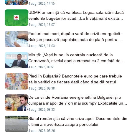
4 aug. 2026, 14:15
UDMR amenință că va bloca Legea salarizării dacă
veniturile bugetarilor scad: „La Învățământ există
acest risc”
4 aug. 2026, 13:07
Facturi mai mari, după o vară de criză energetică.
Bolojan pasează populației nota de plată pentru
importurile costisitoare
4 aug. 2026, 11:03
Miruță: „Vești bune: la centrala nucleară de la
Cernavodă, nivelul apei a crescut cu 2 cm față de
ziua trecută”
4 aug. 2026, 08:51
Pleci în Bulgaria? Bancnotele euro pe care trebuie
să le verifici de fiecare dată când ți se dă restul
4 aug. 2026, 08:38
De ce vinde România energie ieftină Bulgariei și o
cumpără înapoi de 7 ori mai scump? Explicațiile unui
fost ministru
4 aug. 2026, 08:33
Statul român știa că vine criza apei. Documentele din
ultimii ani avertizau asupra pericolului
4 aug. 2026, 08:20