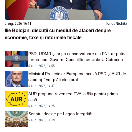
5 aug. 2026, 16:11
Ionuț Nichita
Ilie Bolojan, discuții cu mediul de afaceri despre
economie, taxe și reformele fiscale
PSD, UDMR și aripa conservatoare din PNL ar putea
forma noul Guvern. Consultări cruciale la Cotroceni
săptămâna viitoare - SURSE
5 aug. 2026, 14:55
Ministrul Proiectelor Europene acuză PSD și AUR de
sabotaj: ”Vor plăti electoral”
5 aug. 2026, 14:47
AUR propune revenirea TVA la 9% pentru prima
casă
5 aug. 2026, 14:25
Senatul decide pe Legea Integrității
5 aug. 2026, 14:19