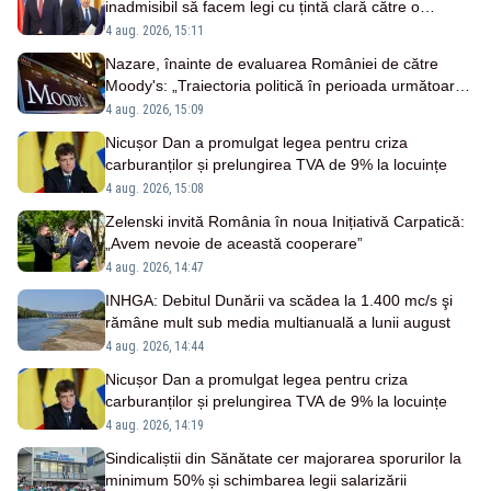
inadmisibil să facem legi cu țintă clară către o
persoană”
4 aug. 2026, 15:11
Nazare, înainte de evaluarea României de către
Moody's: „Traiectoria politică în perioada următoare
rămâne un element decisiv”
4 aug. 2026, 15:09
Nicușor Dan a promulgat legea pentru criza
carburanților și prelungirea TVA de 9% la locuințe
4 aug. 2026, 15:08
Zelenski invită România în noua Inițiativă Carpatică:
„Avem nevoie de această cooperare”
4 aug. 2026, 14:47
INHGA: Debitul Dunării va scădea la 1.400 mc/s şi
rămâne mult sub media multianuală a lunii august
4 aug. 2026, 14:44
Nicușor Dan a promulgat legea pentru criza
carburanților și prelungirea TVA de 9% la locuințe
4 aug. 2026, 14:19
Sindicaliștii din Sănătate cer majorarea sporurilor la
minimum 50% și schimbarea legii salarizării