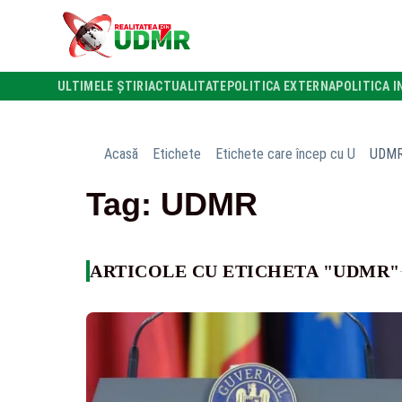
ULTIMELE ȘTIRI
ACTUALITATE
POLITICA EXTERNA
POLITICA I
Acasă
Etichete
Etichete care încep cu U
UDM
Tag: UDMR
ARTICOLE CU ETICHETA "UDMR"