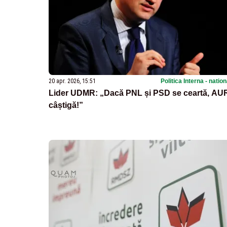
20 apr. 2026, 15:51
Politica Interna - natio
Lider UDMR: „Dacă PNL și PSD se ceartă, AU
câștigă!”