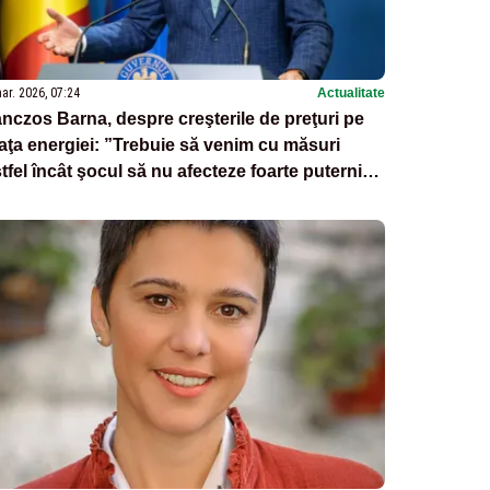
ar. 2026, 07:24
Actualitate
nczos Barna, despre creşterile de preţuri pe
aţa energiei: ”Trebuie să venim cu măsuri
tfel încât şocul să nu afecteze foarte puternic
 economia naţională”