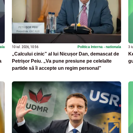
nala
10 iul. 2026, 10:56
Politica Interna - nationala
3 i
„Calcului cinic” al lui Nicușor Dan, demascat de
Ke
a
Petrișor Peiu. „Va pune presiune pe celelalte
gu
partide să îi accepte un regim personal”