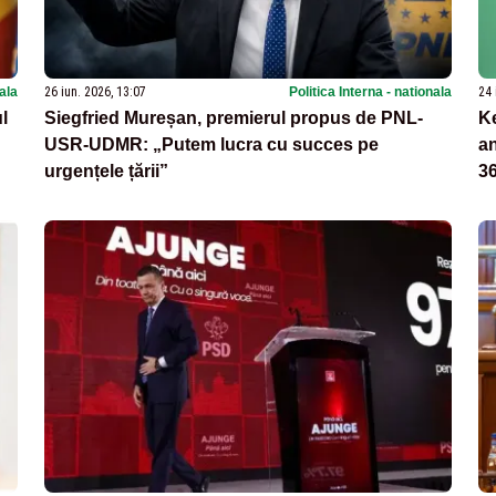
cala
26 iun. 2026, 13:07
Politica Interna - nationala
24 
l
Siegfried Mureșan, premierul propus de PNL-
Ke
USR-UDMR: „Putem lucra cu succes pe
an
urgențele țării”
36