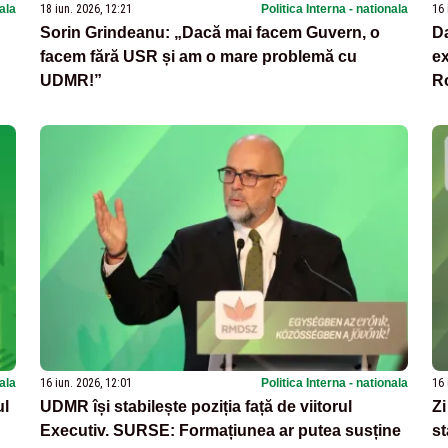
nala
18 iun. 2026, 12:21
Politica Interna - nationala
16 
Sorin Grindeanu: „Dacă mai facem Guvern, o
Da
facem fără USR și am o mare problemă cu
ex
UDMR!”
Ro
de
a
nala
16 iun. 2026, 12:01
Politica Interna - nationala
16 
ul
UDMR își stabilește poziția față de viitorul
Zi
Executiv. SURSE: Formațiunea ar putea susține
st