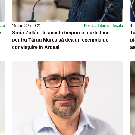
ate
16 mar. 2026, 08:21
Politica Interna - locala
4 m
r
Soós Zoltán: În aceste timpuri e foarte bine
Ta
pentru Târgu Mureş să dea un exemplu de
pi
convieţuire în Ardeal
as
şi