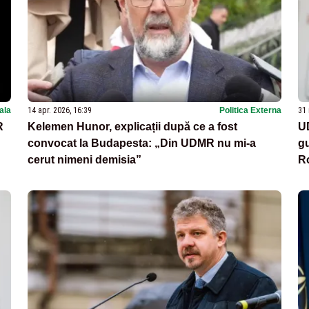
nala
14 apr. 2026, 16:39
Politica Externa
31 
R
Kelemen Hunor, explicații după ce a fost
UD
convocat la Budapesta: „Din UDMR nu mi-a
gu
cerut nimeni demisia”
Ro