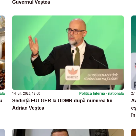
Guvernul Veștea
nala
14 iun. 2026, 13:00
Politica Interna - nationala
27 
ru
Ședință FULGER la UDMR după numirea lui
Av
Adrian Veștea
eş
în