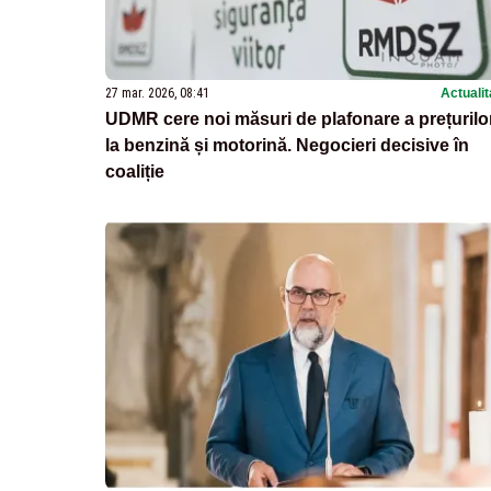
27 mar. 2026, 08:41
Actualit
UDMR cere noi măsuri de plafonare a prețurilo
la benzină și motorină. Negocieri decisive în
coaliție