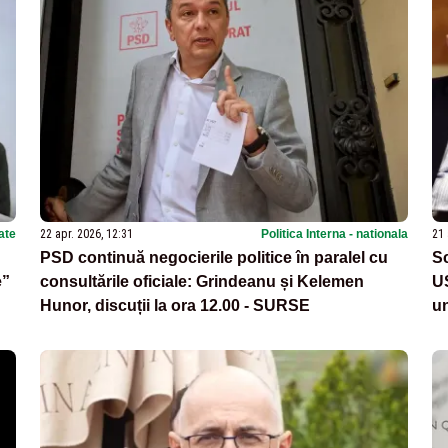
ate
22 apr. 2026, 12:31
Politica Interna - nationala
21 
PSD continuă negocierile politice în paralel cu
Sc
e”
consultările oficiale: Grindeanu și Kelemen
U
Hunor, discuții la ora 12.00 - SURSE
u