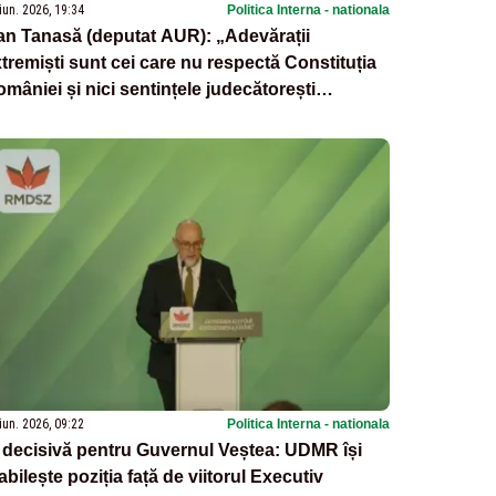
iun. 2026, 19:34
Politica Interna - nationala
n Tanasă (deputat AUR): „Adevărații
tremiști sunt cei care nu respectă Constituția
mâniei și nici sentințele judecătorești
finitive! UDMR se pricepe foarte bine la
mbele!”
iun. 2026, 09:22
Politica Interna - nationala
 decisivă pentru Guvernul Veștea: UDMR își
abilește poziția față de viitorul Executiv