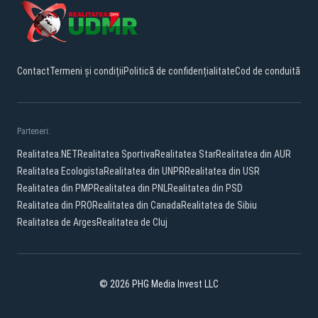
Contact
Termeni și condiții
Politică de confidențialitate
Cod de conduită
Parteneri:
Realitatea.NET
Realitatea Sportiva
Realitatea Star
Realitatea din AUR
Realitatea Ecologista
Realitatea din UNPR
Realitatea din USR
Realitatea din PMP
Realitatea din PNL
Realitatea din PSD
Realitatea din PRO
Realitatea din Canada
Realitatea de Sibiu
Realitatea de Arges
Realitatea de Cluj
© 2026 PHG Media Invest LLC
Facebook
YouTube