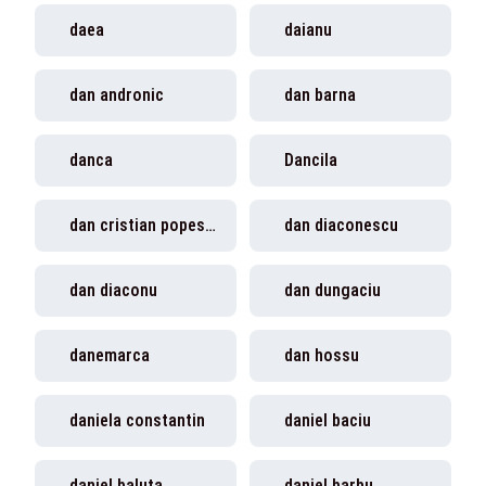
daea
daianu
dan andronic
dan barna
danca
Dancila
dan cristian popescu
dan diaconescu
dan diaconu
dan dungaciu
danemarca
dan hossu
daniela constantin
daniel baciu
daniel baluta
daniel barbu