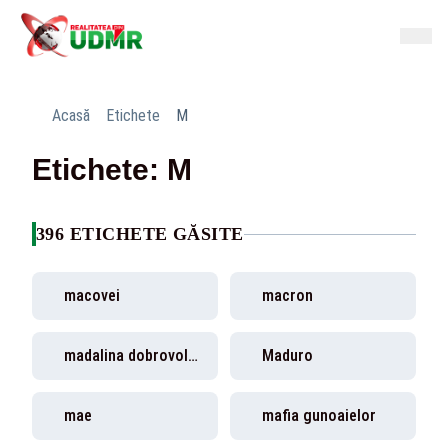
Acasă
Etichete
M
Etichete: M
396 ETICHETE GĂSITE
macovei
macron
madalina dobrovolschi
Maduro
mae
mafia gunoaielor