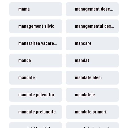
mama
management deseuri
management silvic
managementul deseurilor
manastirea vacarestii noi
mancare
manda
mandat
mandate
mandate alesi
mandate judecatori ccr
mandatele
mandate prelungite
mandate primari