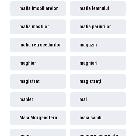
mafia imobiliarelor
mafia lemnului
mafia mastilor
mafia pariurilor
mafia retrocedarilor
magazin
maghiar
maghiari
magistrat
magistrați
mahler
mai
Maia Morgenstern
maia sandu
maior
majoare salarii stat