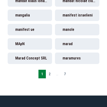
mandat klaus iohannis
mandat nicolae ciuca
mangalia
manifest israelieni
manifest ue
manole
MApN
marad
Marad Concept SRL
maramures
1
2
...
7