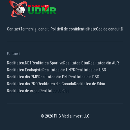
Contact
Termeni și condiții
Politică de confidențialitate
Cod de conduită
Parteneri:
Realitatea.NET
Realitatea Sportiva
Realitatea Star
Realitatea din AUR
Realitatea Ecologista
Realitatea din UNPR
Realitatea din USR
Realitatea din PMP
Realitatea din PNL
Realitatea din PSD
Realitatea din PRO
Realitatea din Canada
Realitatea de Sibiu
Realitatea de Arges
Realitatea de Cluj
© 2026 PHG Media Invest LLC
Facebook
YouTube