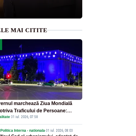
LE MAI CITITE
ernul marchează Ziua Mondială
otriva Traficului de Persoane:
litate
·
31 iul. 2026, 07:58
tul Victoria, iluminat în albastru
Politica Interna - nationala
-
31 iul. 2026, 08:03