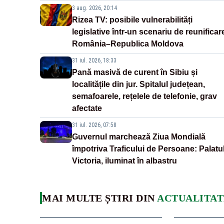
3 aug. 2026, 20:14
Rizea TV: posibile vulnerabilități
legislative într-un scenariu de reunificar
România–Republica Moldova
31 iul. 2026, 18:33
Pană masivă de curent în Sibiu și
localitățile din jur. Spitalul județean,
semafoarele, rețelele de telefonie, grav
afectate
31 iul. 2026, 07:58
Guvernul marchează Ziua Mondială
împotriva Traficului de Persoane: Palatu
Victoria, iluminat în albastru
MAI MULTE ȘTIRI DIN
ACTUALITAT