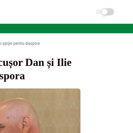
Schimba tema
i sprijin pentru diaspora
ușor Dan și Ilie
aspora