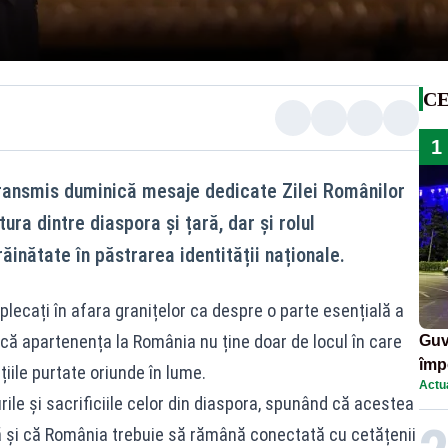
CE
1
 transmis duminică mesaje dedicate Zilei Românilor
tura dintre diaspora și țară, dar și rolul
ăinătate în păstrarea identității naționale.
plecați în afara granițelor ca despre o parte esențială a
d că apartenența la România nu ține doar de locul în care
Guv
împ
dițiile purtate oriunde în lume.
Actua
Pala
rile și sacrificiile celor din diaspora, spunând că acestea
ă și că România trebuie să rămână conectată cu cetățenii