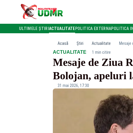
ULTIMELE ȘTIRI
ACTUALITATE
POLITICA EXTERNA
POLITICA I
Acasă
Știri
Actualitate
Mesaje d
·
ACTUALITATE
1 min citire
Mesaje de Ziua Ro
Bolojan, apeluri l
31 mai 2026, 17:30