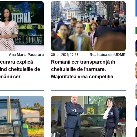
Ana Maria Pacuraru
30 iul. 2026, 12:53
Realitatea din UDMR
curaru explică
Românii cer transparență în
ind cheltuielile de
cheltuielile de înarmare.
mânii cer
Majoritatea vrea competiție
n achiziții și un
reală și industrie locală –
e partenerii externi
SONDAJ