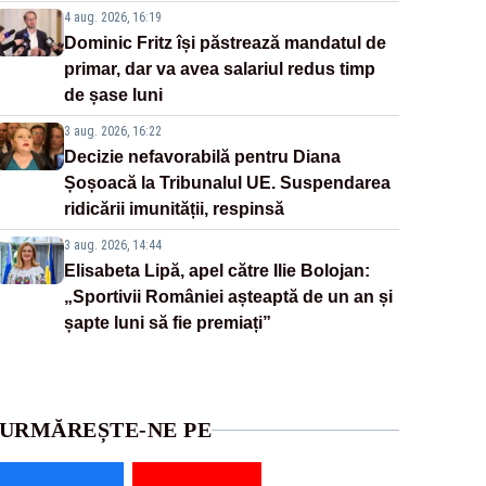
4 aug. 2026, 16:19
Dominic Fritz își păstrează mandatul de
primar, dar va avea salariul redus timp
de șase luni
3 aug. 2026, 16:22
Decizie nefavorabilă pentru Diana
Șoșoacă la Tribunalul UE. Suspendarea
ridicării imunității, respinsă
3 aug. 2026, 14:44
Elisabeta Lipă, apel către Ilie Bolojan:
„Sportivii României așteaptă de un an și
șapte luni să fie premiați”
URMĂREȘTE-NE PE