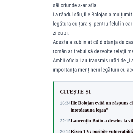
săi oriunde s-ar afla.
La rândul său, Ilie Bolojan a mulțumi
legătura cu țara și pentru felul în ca
zi cu zi.
Acesta a subliniat că distanța de casă
român ar trebui să dezvolte relații m
Ambii oficiali au transmis urări de „L
importanța menținerii legăturii cu ac
CITEȘTE ȘI
Ilie Bolojan evită un răspuns c
16:34
întotdeauna legea”
Laurențiu Botin a descins la vil
22:15
Rizea TV: posibile vulnerabilit
20:14