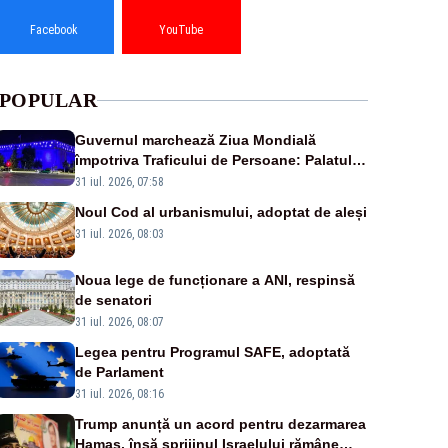
Facebook
YouTube
POPULAR
Guvernul marchează Ziua Mondială
împotriva Traficului de Persoane: Palatul
Victoria, iluminat în albastru
31 iul. 2026, 07:58
Noul Cod al urbanismului, adoptat de aleși
31 iul. 2026, 08:03
Noua lege de funcționare a ANI, respinsă
de senatori
31 iul. 2026, 08:07
Legea pentru Programul SAFE, adoptată
de Parlament
31 iul. 2026, 08:16
Trump anunță un acord pentru dezarmarea
Hamas, însă sprijinul Israelului rămâne