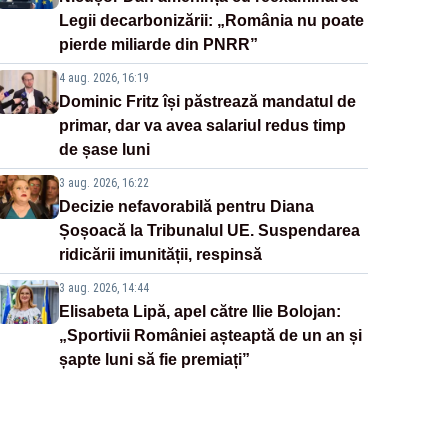
Legii decarbonizării: „România nu poate
pierde miliarde din PNRR”
4 aug. 2026, 16:19
Dominic Fritz își păstrează mandatul de
primar, dar va avea salariul redus timp
de șase luni
3 aug. 2026, 16:22
Decizie nefavorabilă pentru Diana
Șoșoacă la Tribunalul UE. Suspendarea
ridicării imunității, respinsă
3 aug. 2026, 14:44
Elisabeta Lipă, apel către Ilie Bolojan:
„Sportivii României așteaptă de un an și
șapte luni să fie premiați”