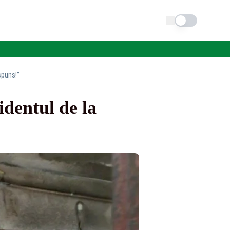
Schimba tema
spuns!”
dentul de la