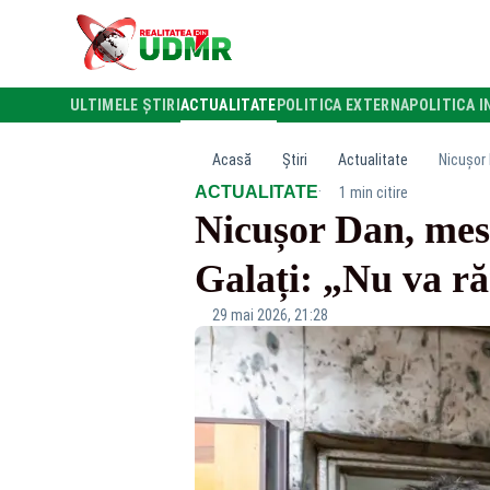
ULTIMELE ȘTIRI
ACTUALITATE
POLITICA EXTERNA
POLITICA I
Acasă
Știri
Actualitate
Nicușor 
·
ACTUALITATE
1 min citire
Nicușor Dan, mesa
Galați: „Nu va r
29 mai 2026, 21:28