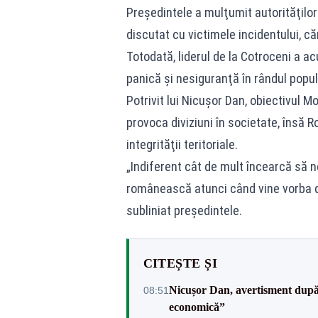
Preşedintele a mulţumit autorităţilor
discutat cu victimele incidentului, că
Totodată, liderul de la Cotroceni a a
panică şi nesiguranţă în rândul popul
Potrivit lui Nicuşor Dan, obiectivul 
provoca diviziuni în societate, însă R
integrităţii teritoriale.
„Indiferent cât de mult încearcă să n
românească atunci când vine vorba de
subliniat preşedintele.
CITEȘTE ȘI
Nicușor Dan, avertisment după 
08:51
economică”