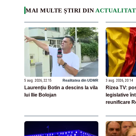
MAI MULTE ȘTIRI DIN
ACTUALITAT
5 aug. 2026, 22:15
Realitatea din UDMR
3 aug. 2026, 20:14
Laurențiu Botin a descins la vila
Rizea TV: posi
lui Ilie Bolojan
legislative î
reunificare 
Moldova