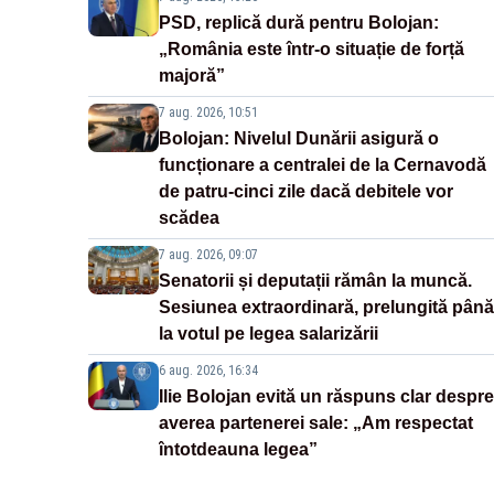
PSD, replică dură pentru Bolojan:
„România este într-o situație de forță
majoră”
7 aug. 2026, 10:51
Bolojan: Nivelul Dunării asigură o
funcționare a centralei de la Cernavodă
de patru-cinci zile dacă debitele vor
scădea
7 aug. 2026, 09:07
Senatorii și deputații rămân la muncă.
Sesiunea extraordinară, prelungită până
la votul pe legea salarizării
6 aug. 2026, 16:34
Ilie Bolojan evită un răspuns clar despre
averea partenerei sale: „Am respectat
întotdeauna legea”