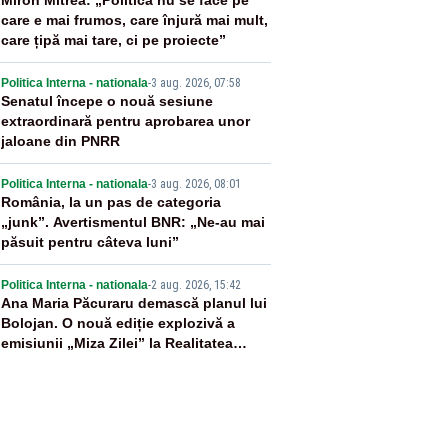
2
Miron Mitrea: „Politica nu se face pe
care e mai frumos, care înjură mai mult,
care țipă mai tare, ci pe proiecte”
3
Politica Interna - nationala
-
3 aug. 2026, 07:58
Senatul începe o nouă sesiune
extraordinară pentru aprobarea unor
jaloane din PNRR
4
Politica Interna - nationala
-
3 aug. 2026, 08:01
România, la un pas de categoria
„junk”. Avertismentul BNR: „Ne-au mai
păsuit pentru câteva luni”
5
Politica Interna - nationala
-
2 aug. 2026, 15:42
Ana Maria Păcuraru demască planul lui
Bolojan. O nouă ediție explozivă a
emisiunii „Miza Zilei” la Realitatea
PLUS