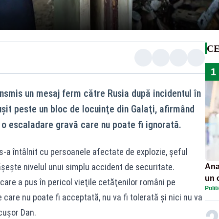
CE
1
nsmis un mesaj ferm către Rusia după incidentul în
şit peste un bloc de locuinţe din Galaţi, afirmând
 o escaladare gravă care nu poate fi ignorată.
s-a întâlnit cu persoanele afectate de explozie, şeful
ăşeşte nivelul unui simplu accident de securitate.
Ana
un 
care a pus în pericol vieţile cetăţenilor români pe
Polit
por
 care nu poate fi acceptată, nu va fi tolerată şi nici nu va
cuşor Dan.