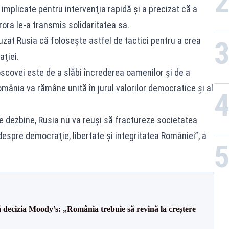
 implicate pentru intervenţia rapidă şi a precizat că a
rora le-a transmis solidaritatea sa.
cuzat Rusia că foloseşte astfel de tactici pentru a crea
aţiei.
Moscovei este de a slăbi încrederea oamenilor şi de a
omânia va rămâne unită în jurul valorilor democratice şi al
e dezbine, Rusia nu va reuşi să fractureze societatea
spre democraţie, libertate şi integritatea României”, a
decizia Moody’s: „România trebuie să revină la creștere