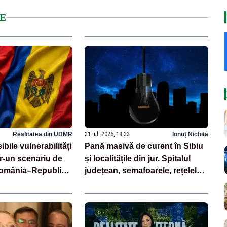
E
Realitatea din UDMR
31 iul. 2026, 18:33
Ionuț Nichita
bile vulnerabilități
Pană masivă de curent în Sibiu
ntr-un scenariu de
și localitățile din jur. Spitalul
România–Republica
județean, semafoarele, rețelele
de telefonie, grav afectate