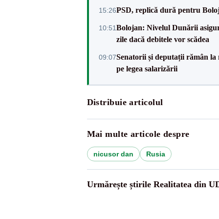
PSD, replică dură pentru Boloj
15:26
Bolojan: Nivelul Dunării asigur
10:51
zile dacă debitele vor scădea
Senatorii și deputații rămân la
09:07
pe legea salarizării
Distribuie articolul
Mai multe articole despre
nicusor dan
Rusia
Urmărește știrile Realitatea din 