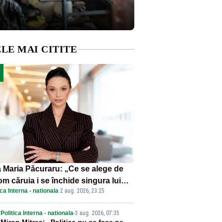
LE MAI CITITE
 Maria Păcuraru: „Ce se alege de
om căruia i se închide singura lui
ica Interna - nationala
·
2 aug. 2026, 23:25
tiță?”
Politica Interna - nationala
-
3 aug. 2026, 07:35