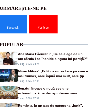
URMĂREȘTE-NE PE
Facebook
YouTube
POPULAR
Ana Maria Păcuraru: „Ce se alege de un
om căruia i se închide singura lui portiță?”
2 aug. 2026, 23:25
Miron Mitrea: „Politica nu se face pe care e
mai frumos, care înjură mai mult, care țipă
mai tare, ci pe proiecte”
3 aug. 2026, 07:35
Senatul începe o nouă sesiune
extraordinară pentru aprobarea unor
jaloane din PNRR
3 aug. 2026, 07:58
România, la un pas de categoria „junk”.