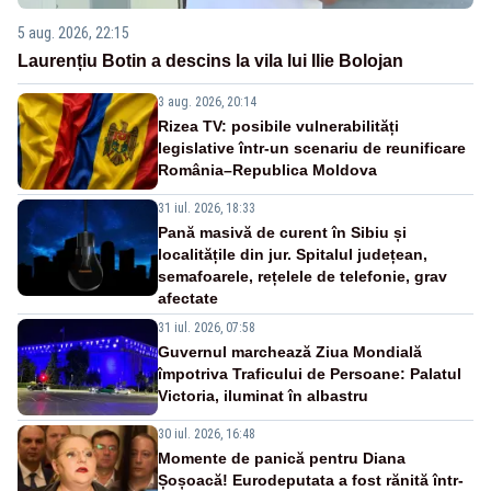
5 aug. 2026, 22:15
Laurențiu Botin a descins la vila lui Ilie Bolojan
3 aug. 2026, 20:14
Rizea TV: posibile vulnerabilități
legislative într-un scenariu de reunificare
România–Republica Moldova
31 iul. 2026, 18:33
Pană masivă de curent în Sibiu și
localitățile din jur. Spitalul județean,
semafoarele, rețelele de telefonie, grav
afectate
31 iul. 2026, 07:58
Guvernul marchează Ziua Mondială
împotriva Traficului de Persoane: Palatul
Victoria, iluminat în albastru
30 iul. 2026, 16:48
Momente de panică pentru Diana
Șoșoacă! Eurodeputata a fost rănită într-