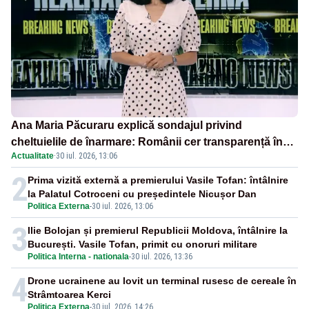
Ana Maria Păcuraru explică sondajul privind
cheltuielile de înarmare: Românii cer transparență în
Actualitate
·
30 iul. 2026, 13:06
achiziții și un echilibru între partenerii externi
2
Prima vizită externă a premierului Vasile Tofan: întâlnire
la Palatul Cotroceni cu președintele Nicușor Dan
Politica Externa
-
30 iul. 2026, 13:06
3
Ilie Bolojan și premierul Republicii Moldova, întâlnire la
București. Vasile Tofan, primit cu onoruri militare
Politica Interna - nationala
-
30 iul. 2026, 13:36
4
Drone ucrainene au lovit un terminal rusesc de cereale în
Strâmtoarea Kerci
Politica Externa
-
30 iul. 2026, 14:26