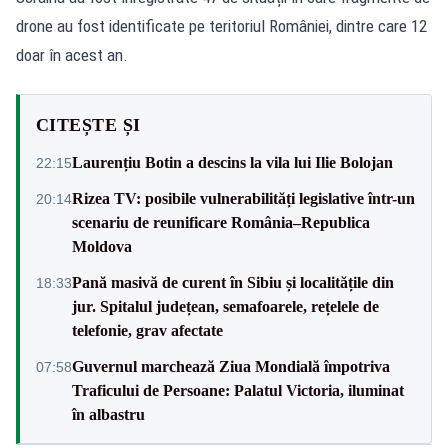
drone au fost identificate pe teritoriul României, dintre care 12
doar în acest an.
CITEȘTE ȘI
Laurențiu Botin a descins la vila lui Ilie Bolojan
22:15
Rizea TV: posibile vulnerabilități legislative într-un
20:14
scenariu de reunificare România–Republica
Moldova
Pană masivă de curent în Sibiu și localitățile din
18:33
jur. Spitalul județean, semafoarele, rețelele de
telefonie, grav afectate
Guvernul marchează Ziua Mondială împotriva
07:58
Traficului de Persoane: Palatul Victoria, iluminat
în albastru