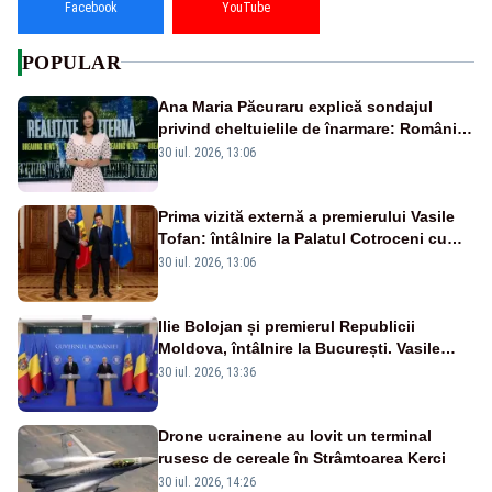
Facebook
YouTube
POPULAR
Ana Maria Păcuraru explică sondajul
privind cheltuielile de înarmare: Românii
cer transparență în achiziții și un echilibru
30 iul. 2026, 13:06
între partenerii externi
Prima vizită externă a premierului Vasile
Tofan: întâlnire la Palatul Cotroceni cu
președintele Nicușor Dan
30 iul. 2026, 13:06
Ilie Bolojan și premierul Republicii
Moldova, întâlnire la București. Vasile
Tofan, primit cu onoruri militare
30 iul. 2026, 13:36
Drone ucrainene au lovit un terminal
rusesc de cereale în Strâmtoarea Kerci
30 iul. 2026, 14:26