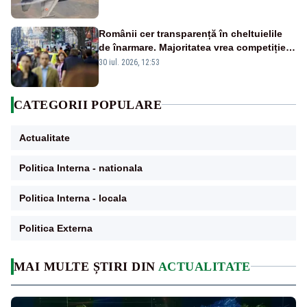
Românii cer transparență în cheltuielile
de înarmare. Majoritatea vrea competiție
reală și industrie locală – SONDAJ
30 iul. 2026, 12:53
CATEGORII POPULARE
Actualitate
Politica Interna - nationala
Politica Interna - locala
Politica Externa
MAI MULTE ȘTIRI DIN
ACTUALITATE