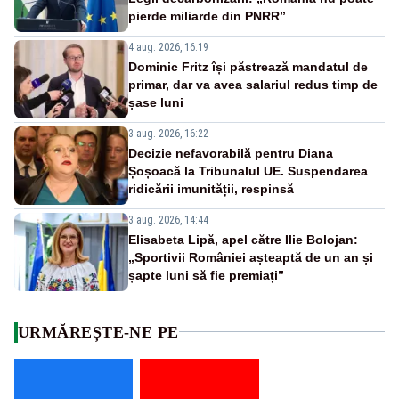
pierde miliarde din PNRR”
4 aug. 2026, 16:19
Dominic Fritz își păstrează mandatul de
primar, dar va avea salariul redus timp de
șase luni
3 aug. 2026, 16:22
Decizie nefavorabilă pentru Diana
Șoșoacă la Tribunalul UE. Suspendarea
ridicării imunității, respinsă
3 aug. 2026, 14:44
Elisabeta Lipă, apel către Ilie Bolojan:
„Sportivii României așteaptă de un an și
șapte luni să fie premiați”
URMĂREȘTE-NE PE