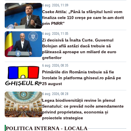
6 aug. 2026, 11:09
Cseke Attila: „Până la sfârșitul lunii vom
finaliza cele 110 creșe pe care le-am dorit
prin PNRR”
6 aug. 2026, 11:05
Zi decisivă la Înalta Curte. Guvernul
Bolojan află astăzi dacă trebuie să
plătească aproape un miliard de euro
grefierilor
6 aug. 2026, 08:35
Primăriile din România trebuie să fie
înrolate în platforma ghiseul.ro până pe
25 august
6 aug. 2026, 08:28
Legea biodiversității revine în plenul
Senatului: ce prevăd noile amendamente
privind proprietatea, economia și
proiectele strategice
POLITICA INTERNA - LOCALA