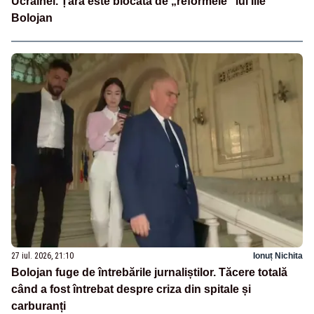
Ucrainei. Țara este blocată de „reformele” lui Ilie
Bolojan
27 iul. 2026, 21:10
Ionuț Nichita
Bolojan fuge de întrebările jurnaliștilor. Tăcere totală
când a fost întrebat despre criza din spitale și
carburanți