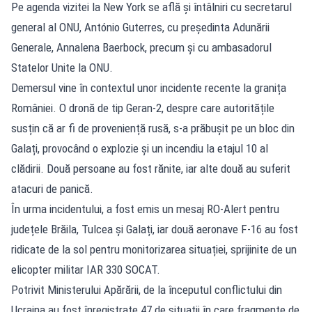
Pe agenda vizitei la New York se află și întâlniri cu secretarul
general al ONU, António Guterres, cu președinta Adunării
Generale, Annalena Baerbock, precum și cu ambasadorul
Statelor Unite la ONU.
Demersul vine în contextul unor incidente recente la granița
României. O dronă de tip Geran-2, despre care autoritățile
susțin că ar fi de proveniență rusă, s-a prăbușit pe un bloc din
Galați, provocând o explozie și un incendiu la etajul 10 al
clădirii. Două persoane au fost rănite, iar alte două au suferit
atacuri de panică.
În urma incidentului, a fost emis un mesaj RO-Alert pentru
județele Brăila, Tulcea și Galați, iar două aeronave F-16 au fost
ridicate de la sol pentru monitorizarea situației, sprijinite de un
elicopter militar IAR 330 SOCAT.
Potrivit Ministerului Apărării, de la începutul conflictului din
Ucraina au fost înregistrate 47 de situații în care fragmente de