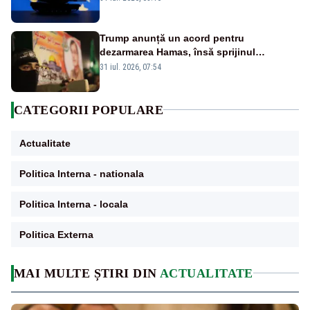
Trump anunță un acord pentru
dezarmarea Hamas, însă sprijinul
Israelului rămâne incert
31 iul. 2026, 07:54
CATEGORII POPULARE
Actualitate
Politica Interna - nationala
Politica Interna - locala
Politica Externa
MAI MULTE ȘTIRI DIN
ACTUALITATE