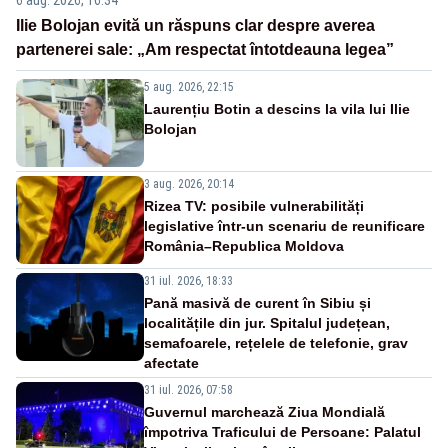
Ilie Bolojan evită un răspuns clar despre averea
partenerei sale: „Am respectat întotdeauna legea”
5 aug. 2026, 22:15
Laurențiu Botin a descins la vila lui Ilie
Bolojan
3 aug. 2026, 20:14
Rizea TV: posibile vulnerabilități
legislative într-un scenariu de reunificare
România–Republica Moldova
31 iul. 2026, 18:33
Pană masivă de curent în Sibiu și
localitățile din jur. Spitalul județean,
semafoarele, rețelele de telefonie, grav
afectate
31 iul. 2026, 07:58
Guvernul marchează Ziua Mondială
împotriva Traficului de Persoane: Palatul