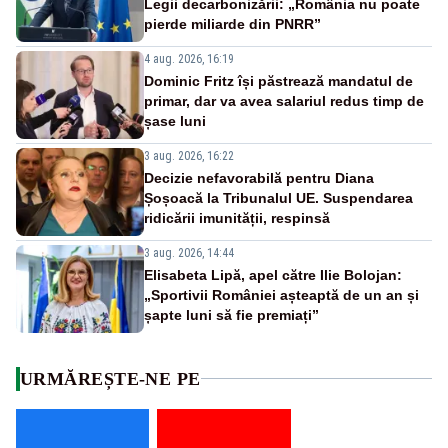
Legii decarbonizării: „România nu poate
pierde miliarde din PNRR”
4 aug. 2026, 16:19
Dominic Fritz își păstrează mandatul de
primar, dar va avea salariul redus timp de
șase luni
3 aug. 2026, 16:22
Decizie nefavorabilă pentru Diana
Șoșoacă la Tribunalul UE. Suspendarea
ridicării imunității, respinsă
3 aug. 2026, 14:44
Elisabeta Lipă, apel către Ilie Bolojan:
„Sportivii României așteaptă de un an și
șapte luni să fie premiați”
URMĂREȘTE-NE PE