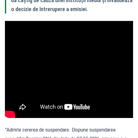
dă câștig de cauză unei instituții media și invalidează
o decizie de întrerupere a emisiei.
”Admite cererea de suspendare. Dispune suspendarea