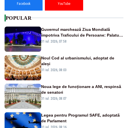
Facebook
YouTube
POPULAR
Guvernul marchează Ziua Mondială
împotriva Traficului de Persoane: Palatul
Victoria, iluminat în albastru
31 iul. 2026, 07:58
Noul Cod al urbanismului, adoptat de
aleși
31 iul. 2026, 08:03
Noua lege de funcționare a ANI, respinsă
de senatori
31 iul. 2026, 08:07
Legea pentru Programul SAFE, adoptată
de Parlament
31 iul. 2026, 08:16