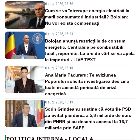
6 aug. 2026, 15:36
Cum se va întrerupe energia electrică la
marii consumatori industriali? Bolojan:
Nu vor exista compensații
6 aug. 2026, 15:33
Bolojan anunță restricțiile de consum
energetic. Centralele pe combustibili
fosili, repornite. La ore de vârf se va apela
la importuri - LIVE TEXT
6 aug. 2026, 15:18
Ana Maria Păcuraru: Televiziunea
Poporului solicită investigarea deciziilor
luate în această perioadă de criză
enegetică
6 aug. 2026, 13:19
Sorin Grindeanu susține că voturile PSD
au evitat pierderea a 5,8 miliarde de euro
din PNRR și au deschis accesul la 16,7
miliarde prin SAFE
POLITICA INTERNA - LOCALA