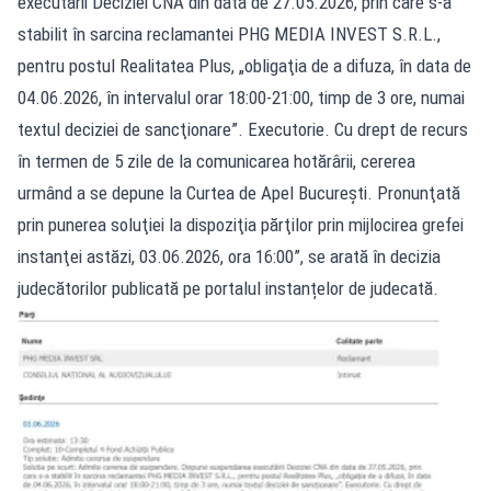
executării Deciziei CNA din data de 27.05.2026, prin care s-a
stabilit în sarcina reclamantei PHG MEDIA INVEST S.R.L.,
pentru postul Realitatea Plus, „obligaţia de a difuza, în data de
04.06.2026, în intervalul orar 18:00-21:00, timp de 3 ore, numai
textul deciziei de sancţionare”. Executorie. Cu drept de recurs
în termen de 5 zile de la comunicarea hotărârii, cererea
urmând a se depune la Curtea de Apel Bucureşti. Pronunţată
prin punerea soluţiei la dispoziţia părţilor prin mijlocirea grefei
instanţei astăzi, 03.06.2026, ora 16:00”, se arată în decizia
judecătorilor publicată pe portalul instanțelor de judecată.