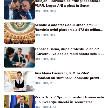
Bolojan îl salvează pe Fritz și sabotează
PNRR. Legea ANI a picat în Senat
30 iul. 2026, 20:38
Senatul a adoptat Codul Urbanismului.
România evită pierderea a 972 de milioane
de euro din PNRR
30 iul. 2026, 20:40
Tanczos Barna, după protestul oierilor:
„Guvernul va decide rapid soarta șefului
ANSVSA”
30 iul. 2026, 20:43
Ana Maria Păcuraru, la Miza Zilei:
”Românii nu sunt naivi, domnule premier
Bolojan”
30 iul. 2026, 22:15
Vasile Tofan: Sprijinul pentru Ucraina este
și o investiție directă în securitatea
Republicii Moldova și a întregii regiuni
30 iul. 2026, 17:54