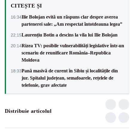
CITEȘTE ȘI
Ilie Bolojan evită un răspuns clar despre averea
16:34
partenerei sale: „Am respectat întotdeauna legea”
Laurențiu Botin a descins la vila lui Ilie Bolojan
22:15
Rizea TV: posibile vulnerabilități legislative într-un
20:14
scenariu de reunificare România–Republica
Moldova
Pană masivă de curent în Sibiu și localitățile din
18:33
jur. Spitalul județean, semafoarele, rețelele de
telefonie, grav afectate
Distribuie articolul