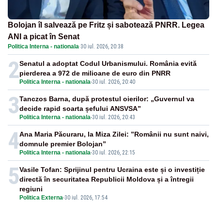
Bolojan îl salvează pe Fritz și sabotează PNRR. Legea
ANI a picat în Senat
Politica Interna - nationala
·
30 iul. 2026, 20:38
2
Senatul a adoptat Codul Urbanismului. România evită
pierderea a 972 de milioane de euro din PNRR
Politica Interna - nationala
-
30 iul. 2026, 20:40
3
Tanczos Barna, după protestul oierilor: „Guvernul va
decide rapid soarta șefului ANSVSA”
Politica Interna - nationala
-
30 iul. 2026, 20:43
4
Ana Maria Păcuraru, la Miza Zilei: ”Românii nu sunt naivi,
domnule premier Bolojan”
Politica Interna - nationala
-
30 iul. 2026, 22:15
5
Vasile Tofan: Sprijinul pentru Ucraina este și o investiție
directă în securitatea Republicii Moldova și a întregii
regiuni
Politica Externa
-
30 iul. 2026, 17:54