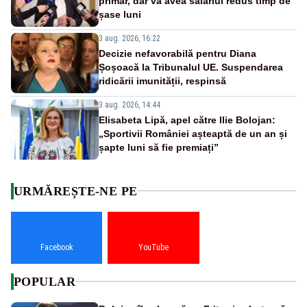
primar, dar va avea salariul redus timp de
șase luni
3 aug. 2026, 16:22
Decizie nefavorabilă pentru Diana
Șoșoacă la Tribunalul UE. Suspendarea
ridicării imunității, respinsă
3 aug. 2026, 14:44
Elisabeta Lipă, apel către Ilie Bolojan:
„Sportivii României așteaptă de un an și
șapte luni să fie premiați”
URMĂREȘTE-NE PE
Facebook
YouTube
POPULAR