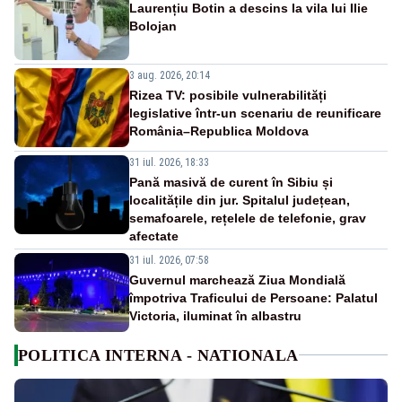
Laurențiu Botin a descins la vila lui Ilie
Bolojan
3 aug. 2026, 20:14
Rizea TV: posibile vulnerabilități
legislative într-un scenariu de reunificare
România–Republica Moldova
31 iul. 2026, 18:33
Pană masivă de curent în Sibiu și
localitățile din jur. Spitalul județean,
semafoarele, rețelele de telefonie, grav
afectate
31 iul. 2026, 07:58
Guvernul marchează Ziua Mondială
împotriva Traficului de Persoane: Palatul
Victoria, iluminat în albastru
POLITICA INTERNA - NATIONALA