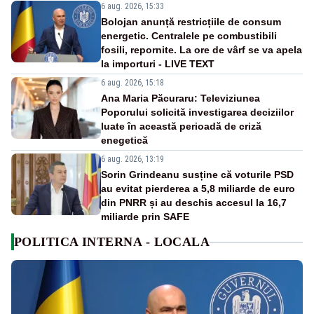
6 aug. 2026, 15:33
Bolojan anunță restricțiile de consum
energetic. Centralele pe combustibili
fosili, repornite. La ore de vârf se va apela
la importuri - LIVE TEXT
6 aug. 2026, 15:18
Ana Maria Păcuraru: Televiziunea
Poporului solicită investigarea deciziilor
luate în această perioadă de criză
enegetică
6 aug. 2026, 13:19
Sorin Grindeanu susține că voturile PSD
au evitat pierderea a 5,8 miliarde de euro
din PNRR și au deschis accesul la 16,7
miliarde prin SAFE
POLITICA INTERNA - LOCALA