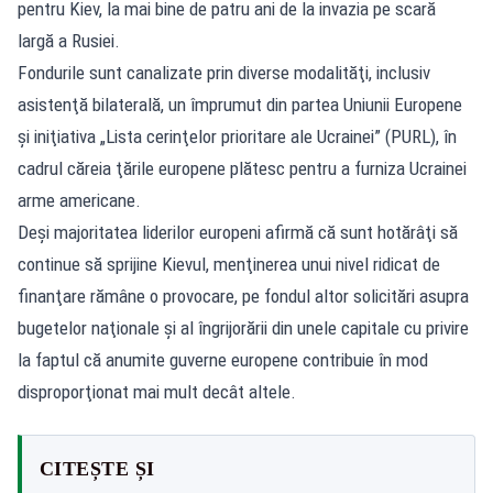
pentru Kiev, la mai bine de patru ani de la invazia pe scară
largă a Rusiei.
Fondurile sunt canalizate prin diverse modalităţi, inclusiv
asistenţă bilaterală, un împrumut din partea Uniunii Europene
şi iniţiativa „Lista cerinţelor prioritare ale Ucrainei” (PURL), în
cadrul căreia ţările europene plătesc pentru a furniza Ucrainei
arme americane.
Deşi majoritatea liderilor europeni afirmă că sunt hotărâţi să
continue să sprijine Kievul, menţinerea unui nivel ridicat de
finanţare rămâne o provocare, pe fondul altor solicitări asupra
bugetelor naţionale şi al îngrijorării din unele capitale cu privire
la faptul că anumite guverne europene contribuie în mod
disproporţionat mai mult decât altele.
CITEȘTE ȘI