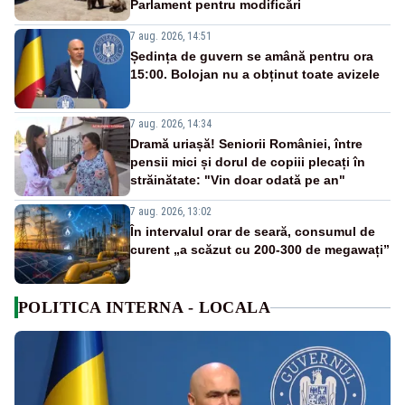
Parlament pentru modificări
7 aug. 2026, 14:51
Ședința de guvern se amână pentru ora
15:00. Bolojan nu a obținut toate avizele
7 aug. 2026, 14:34
Dramă uriașă! Seniorii României, între
pensii mici și dorul de copiii plecați în
străinătate: "Vin doar odată pe an"
7 aug. 2026, 13:02
În intervalul orar de seară, consumul de
curent „a scăzut cu 200-300 de megawați”
POLITICA INTERNA - LOCALA