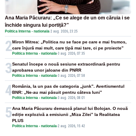
Ana Maria Păcuraru: „Ce se alege de un om căruia i se
închide singura lui portiță?”
Politica Interna - nationala
·
2 aug. 2026, 23:25
2
Miron Mitrea: „Politica nu se face pe care e mai frumos,
care înjură mai mult, care țipă mai tare, ci pe proiecte”
Politica Interna - nationala
-
3 aug. 2026, 07:35
3
Senatul începe o nouă sesiune extraordinară pentru
aprobarea unor jaloane din PNRR
Politica Interna - nationala
-
3 aug. 2026, 07:58
4
România, la un pas de categoria „junk”. Avertismentul
BNR: „Ne-au mai păsuit pentru câteva luni”
Politica Interna - nationala
-
3 aug. 2026, 08:01
5
Ana Maria Păcuraru demască planul lui Bolojan. O nouă
ediție explozivă a emisiunii „Miza Zilei” la Realitatea
PLUS
Politica Interna - nationala
-
2 aug. 2026, 15:42