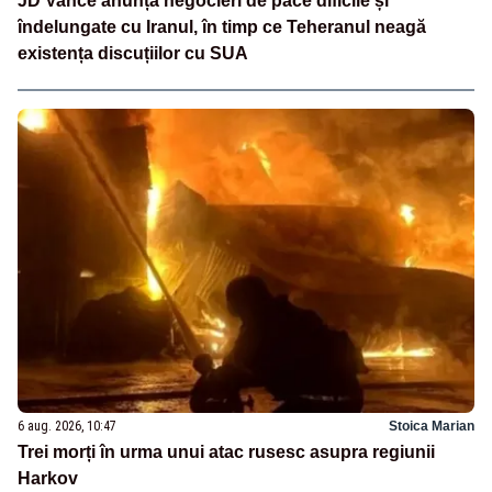
JD Vance anunță negocieri de pace dificile și
îndelungate cu Iranul, în timp ce Teheranul neagă
existența discuțiilor cu SUA
6 aug. 2026, 10:47
Stoica Marian
Trei morți în urma unui atac rusesc asupra regiunii
Harkov