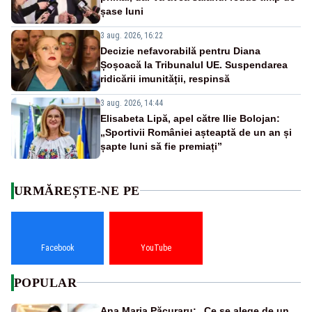
șase luni
3 aug. 2026, 16:22
Decizie nefavorabilă pentru Diana
Șoșoacă la Tribunalul UE. Suspendarea
ridicării imunității, respinsă
3 aug. 2026, 14:44
Elisabeta Lipă, apel către Ilie Bolojan:
„Sportivii României așteaptă de un an și
șapte luni să fie premiați”
URMĂREȘTE-NE PE
Facebook
YouTube
POPULAR
Ana Maria Păcuraru: „Ce se alege de un