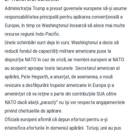
Administraţia Trump a presat guvernele europene să-şi asume
responsabilitatea principală pentru apărarea convenţională a
Europei, în timp ce Washingtonul încearcă să aloce mai multe
resurse regiunii Indo-Pacific.
Unele schimbări sunt deja în curs: Washingtonul a decis să
reducă fondul de capacităţi militare americane puse la
dispoziţia NATO în caz de criză, iar membrii europeni ai NATO
au acoperit aproape toate lacunele. Secretarul american al
apărării, Pete Hegseth, a anunţat, de asemenea, o nouă
revizuire a desfăşurării trupelor americane în Europa şi a
ameninţat că va reţine o parte din contribuţiile SUA către
NATO dacă aliaţii „paraziţi” nu îşi vor respecta angajamentele
privind cheltuielile de apărare.
Oficialii europeni afirmă că depun eforturi pentru a-şi
intensifica eforturile în domeniul apărării. Totuşi, unii au pus