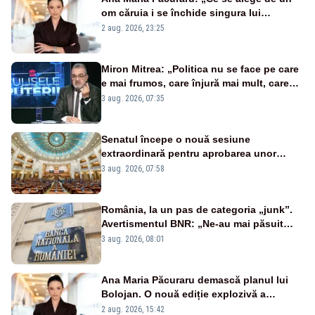
om căruia i se închide singura lui
portiță?”
2 aug. 2026, 23:25
Miron Mitrea: „Politica nu se face pe care
e mai frumos, care înjură mai mult, care
țipă mai tare, ci pe proiecte”
3 aug. 2026, 07:35
Senatul începe o nouă sesiune
extraordinară pentru aprobarea unor
jaloane din PNRR
3 aug. 2026, 07:58
România, la un pas de categoria „junk”.
Avertismentul BNR: „Ne-au mai păsuit
pentru câteva luni”
3 aug. 2026, 08:01
Ana Maria Păcuraru demască planul lui
Bolojan. O nouă ediție explozivă a
emisiunii „Miza Zilei” la Realitatea PLUS
2 aug. 2026, 15:42