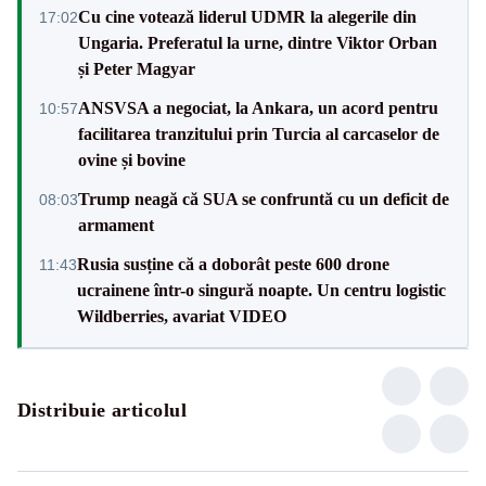
Cu cine votează liderul UDMR la alegerile din
17:02
Ungaria. Preferatul la urne, dintre Viktor Orban
și Peter Magyar
ANSVSA a negociat, la Ankara, un acord pentru
10:57
facilitarea tranzitului prin Turcia al carcaselor de
ovine și bovine
Trump neagă că SUA se confruntă cu un deficit de
08:03
armament
Rusia susține că a doborât peste 600 drone
11:43
ucrainene într-o singură noapte. Un centru logistic
Wildberries, avariat VIDEO
Distribuie articolul