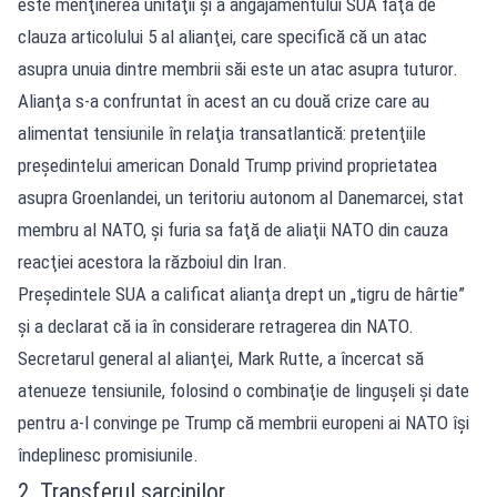
este menţinerea unităţii şi a angajamentului SUA faţă de
clauza articolului 5 al alianţei, care specifică că un atac
asupra unuia dintre membrii săi este un atac asupra tuturor.
Alianţa s-a confruntat în acest an cu două crize care au
alimentat tensiunile în relaţia transatlantică: pretenţiile
preşedintelui american Donald Trump privind proprietatea
asupra Groenlandei, un teritoriu autonom al Danemarcei, stat
membru al NATO, şi furia sa faţă de aliaţii NATO din cauza
reacţiei acestora la războiul din Iran.
Preşedintele SUA a calificat alianţa drept un „tigru de hârtie”
şi a declarat că ia în considerare retragerea din NATO.
Secretarul general al alianţei, Mark Rutte, a încercat să
atenueze tensiunile, folosind o combinaţie de linguşeli şi date
pentru a-l convinge pe Trump că membrii europeni ai NATO îşi
îndeplinesc promisiunile.
2. Transferul sarcinilor