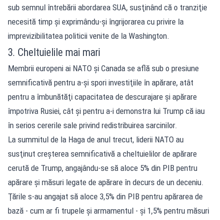
sub semnul întrebării abordarea SUA, susţinând că o tranziţie
necesită timp şi exprimându-şi îngrijorarea cu privire la
imprevizibilitatea politicii venite de la Washington.
3. Cheltuielile mai mari
Membrii europeni ai NATO şi Canada se află sub o presiune
semnificativă pentru a-şi spori investiţiile în apărare, atât
pentru a îmbunătăţi capacitatea de descurajare şi apărare
împotriva Rusiei, cât şi pentru a-i demonstra lui Trump că iau
în serios cererile sale privind redistribuirea sarcinilor.
La summitul de la Haga de anul trecut, liderii NATO au
susţinut creşterea semnificativă a cheltuielilor de apărare
cerută de Trump, angajându-se să aloce 5% din PIB pentru
apărare şi măsuri legate de apărare în decurs de un deceniu.
Ţările s-au angajat să aloce 3,5% din PIB pentru apărarea de
bază - cum ar fi trupele şi armamentul - şi 1,5% pentru măsuri