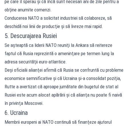
pe care îl sperau şi că încă sunt necesari ani de zile pentru a
obţine anumite comenzi.
Conducerea NATO a solicitat industriei să colaboreze, să
deschidă noi linii de producţie şi să livreze mai rapid.
5. Descurajarea Rusiei
Se aşteaptă ca liderii NATO reuniţi la Ankara să reitereze
faptul că Rusia reprezintă o ameninţare pe termen lung la
adresa securităţii euro-atlantice.
Deşi oficialii alianţei afirmă că Rusia se confruntă cu probleme
economice semnificative şi că Ucraina şi-a consolidat poziţia,
Rutte a avertizat că aproape jumătate din bugetul de stat al
Rusiei este acum alocat apărării şi că alianţa nu poate fi naivă
în privinţa Moscovei.
6. Ucraina
Membrii europeni ai NATO continuă să finanţeze ajutorul