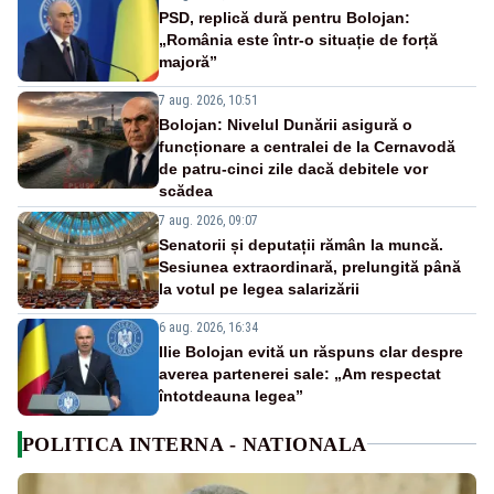
PSD, replică dură pentru Bolojan:
„România este într-o situație de forță
majoră”
7 aug. 2026, 10:51
Bolojan: Nivelul Dunării asigură o
funcționare a centralei de la Cernavodă
de patru-cinci zile dacă debitele vor
scădea
7 aug. 2026, 09:07
Senatorii și deputații rămân la muncă.
Sesiunea extraordinară, prelungită până
la votul pe legea salarizării
6 aug. 2026, 16:34
Ilie Bolojan evită un răspuns clar despre
averea partenerei sale: „Am respectat
întotdeauna legea”
POLITICA INTERNA - NATIONALA