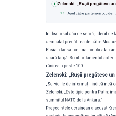
Zelenski: „Rușii pregătesc u
1
Apel către partenerii occidenta
1.1
În discursul său de seară, liderul de 
semnalat pregătirea de către Moscova
Rusia a lansat cel mai amplu atac aer
scară largă. Bombardamentul anterio
rănirea a peste 100.
Zelenski: „Rușii pregătesc un
„Serviciile de informaţii indică încă
Zelenski. „Este tipic pentru Putin: i
summitul NATO de la Ankara.”
Preşedintele ucrainean a acuzat Kreml
cerându-le concetăţenilor săi să rămâ