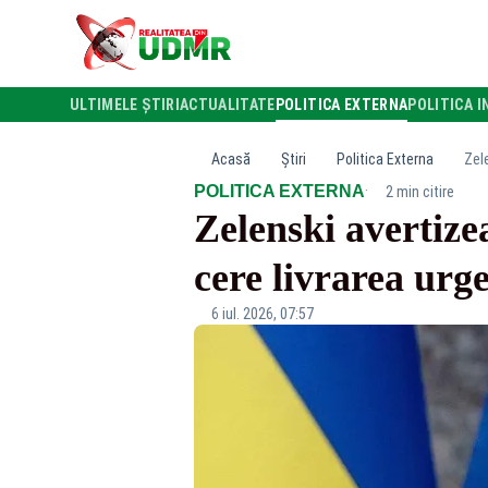
ULTIMELE ȘTIRI
ACTUALITATE
POLITICA EXTERNA
POLITICA I
Acasă
Știri
Politica Externa
Zel
·
POLITICA EXTERNA
2 min citire
Zelenski avertize
cere livrarea urg
6 iul. 2026, 07:57