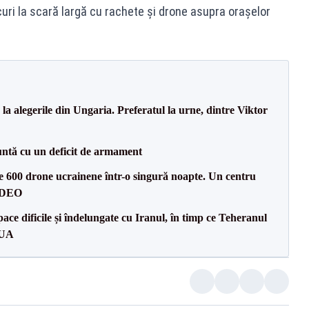
ri la scară largă cu rachete şi drone asupra oraşelor
a alegerile din Ungaria. Preferatul la urne, dintre Viktor
ntă cu un deficit de armament
te 600 drone ucrainene într-o singură noapte. Un centru
VIDEO
ce dificile și îndelungate cu Iranul, în timp ce Teheranul
SUA