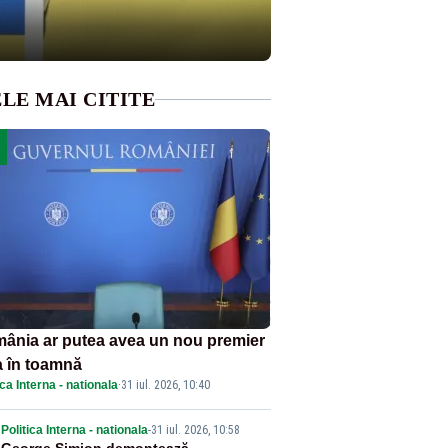
LE MAI CITITE
ânia ar putea avea un nou premier
a în toamnă
ica Interna - nationala
·
31 iul. 2026, 10:40
Politica Interna - nationala
-
31 iul. 2026, 10:58