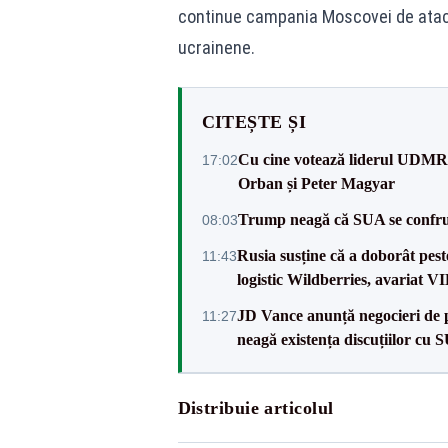
continue campania Moscovei de atacu
ucrainene.
CITEȘTE ȘI
Cu cine votează liderul UDMR l
17:02
Orban și Peter Magyar
Trump neagă că SUA se confru
08:03
Rusia susține că a doborât pes
11:43
logistic Wildberries, avariat 
JD Vance anunță negocieri de pa
11:27
neagă existența discuțiilor cu 
Distribuie articolul