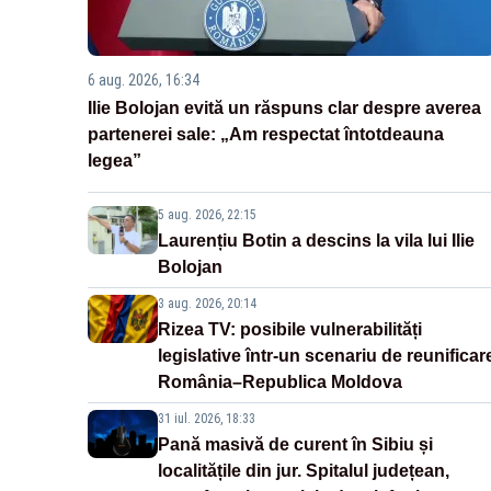
6 aug. 2026, 16:34
Ilie Bolojan evită un răspuns clar despre averea
partenerei sale: „Am respectat întotdeauna
legea”
5 aug. 2026, 22:15
Laurențiu Botin a descins la vila lui Ilie
Bolojan
3 aug. 2026, 20:14
Rizea TV: posibile vulnerabilități
legislative într-un scenariu de reunificar
România–Republica Moldova
31 iul. 2026, 18:33
Pană masivă de curent în Sibiu și
localitățile din jur. Spitalul județean,