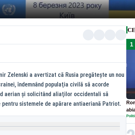
CE
1
ir Zelenski a avertizat că Rusia pregăteşte un nou
rainei, îndemnând populaţia civilă să acorde
d aerian şi solicitând aliaţilor occidentali să
e pentru sistemele de apărare antiaeriană Patriot.
Rom
abi
Polit