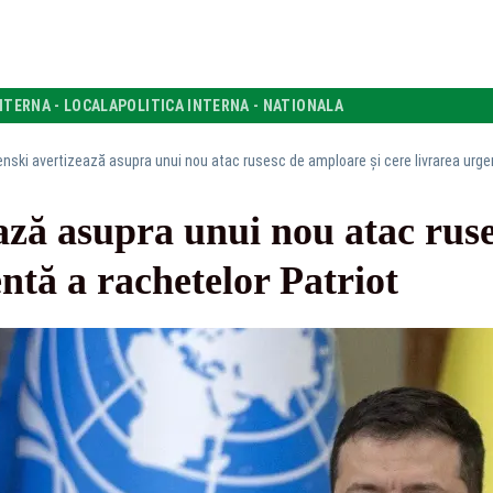
NTERNA - LOCALA
POLITICA INTERNA - NATIONALA
enski avertizează asupra unui nou atac rusesc de amploare şi cere livrarea urgen
ază asupra unui nou atac ruse
entă a rachetelor Patriot