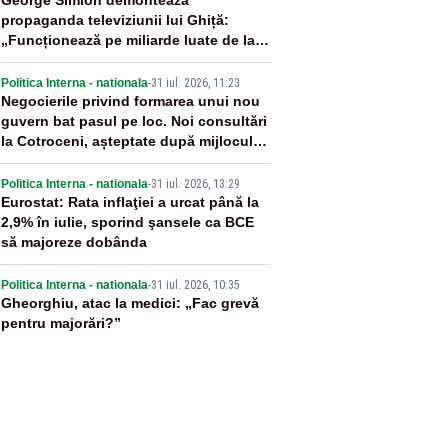
2
George Simion demontează
propaganda televiziunii lui Ghiță:
„Funcționează pe miliarde luate de la
români”
3
Politica Interna - nationala
-
31 iul. 2026, 11:23
Negocierile privind formarea unui nou
guvern bat pasul pe loc. Noi consultări
la Cotroceni, așteptate după mijlocul
lunii august -SURSE
4
Politica Interna - nationala
-
31 iul. 2026, 13:29
Eurostat: Rata inflaţiei a urcat până la
2,9% în iulie, sporind şansele ca BCE
să majoreze dobânda
5
Politica Interna - nationala
-
31 iul. 2026, 10:35
Gheorghiu, atac la medici: „Fac grevă
pentru majorări?”