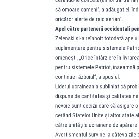
să omoare oameni”, a adăugat el, înd
oricăror alerte de raid aerian”.
Apel către partenerii occidentali pen
Zelenski şi-a reînnoit totodată apelul
suplimentare pentru sistemele Patriot,
omeneşti. „Orice întârziere în livrar
pentru sistemele Patriot, înseamnă p
continue războiul”, a spus el.
Liderul ucrainean a subliniat că prob
dispune de cantitatea şi calitatea n
nevoie sunt decizii care să asigure o 
cerând Statelor Unite şi altor state a
către unităţile ucrainene de apărare 
Avertismentul survine la câteva zile 