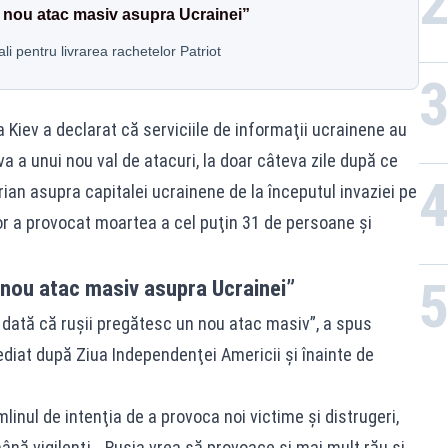
n nou atac masiv asupra Ucrainei”
li pentru livrarea rachetelor Patriot
la Kiev a declarat că serviciile de informaţii ucrainene au
 a unui nou val de atacuri, la doar câteva zile după ce
ian asupra capitalei ucrainene de la începutul invaziei pe
r a provocat moartea a cel puţin 31 de persoane şi
 nou atac masiv asupra Ucrainei”
 o dată că ruşii pregătesc un nou atac masiv”, a spus
mediat după Ziua Independenţei Americii şi înainte de
inul de intenţia de a provoca noi victime şi distrugeri,
nă vigilenţi. „Rusia vrea să provoace şi mai mult rău şi