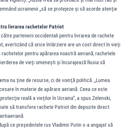
emnând ucrainenii „să se protejeze şi să acorde atenţie
tru livrarea rachetelor Patriot
 către partenerii occidentali pentru livrarea de rachete
 avertizând că orice întârziere are un cost direct în vieţi
ea rachetelor pentru apărarea noastră aeriană, rachetele
ierderea de vieţi omeneşti şi încurajează Rusia să
lema nu ţine de resurse, ci de voinţă politică. „Lumea
ecesare în materie de apărare aeriană. Ceea ce este
protecţie reală a vieţilor în Ucraina”, a spus Zelenski,
liate să transfere rachete Patriot din depozite direct
antiaeriană.
după ce preşedintele rus Vladimir Putin s-a angajat să