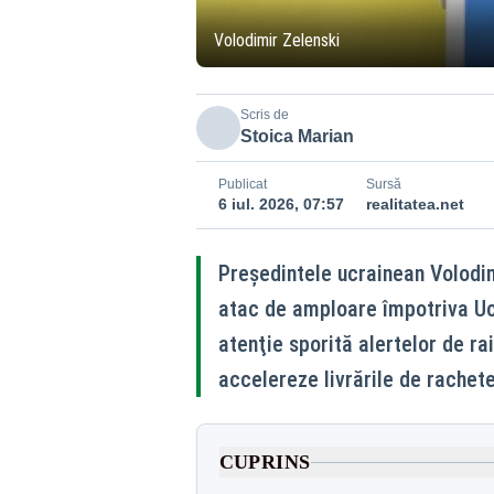
Volodimir Zelenski
Scris de
Stoica Marian
Publicat
Sursă
6 iul. 2026, 07:57
realitatea.net
Preşedintele ucrainean Volodim
atac de amploare împotriva Uc
atenţie sporită alertelor de rai
accelereze livrările de rachet
CUPRINS