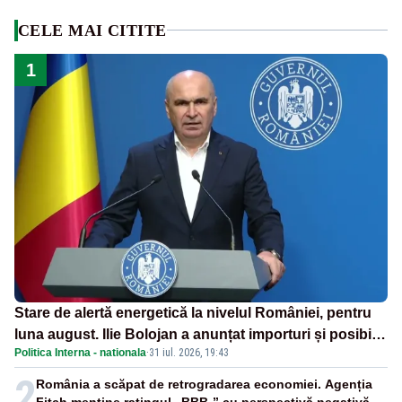
CELE MAI CITITE
1
Stare de alertă energetică la nivelul României, pentru
luna august. Ilie Bolojan a anunțat importuri și posibile
Politica Interna - nationala
·
31 iul. 2026, 19:43
restricții – VIDEO
2
România a scăpat de retrogradarea economiei. Agenția