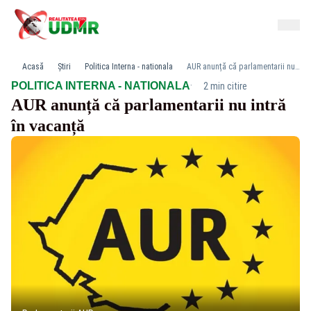
Acasă
Știri
Politica Interna - nationala
AUR anunță că parlamentarii nu intră în vacanță
·
POLITICA INTERNA - NATIONALA
2 min citire
AUR anunță că parlamentarii nu intră
în vacanță