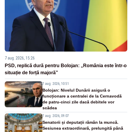
7 aug. 2026, 15:26
PSD, replică dură pentru Bolojan: „România este într-o
situație de forță majoră”
7 aug. 2026, 10:51
Bolojan: Nivelul Dunării asigură o
funcționare a centralei de la Cernavodă
de patru-cinci zile dacă debitele vor
scădea
7 aug. 2026, 09:07
Senatorii și deputații rămân la muncă.
Sesiunea extraordinară, prelungită până