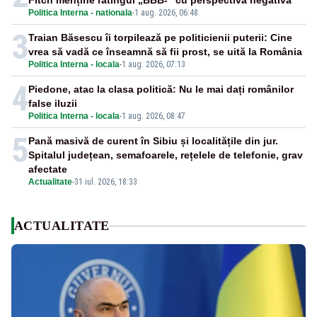
Fitch menține ratingul „BBB-” cu perspectivă negativă
Politica Interna - nationala
-
1 aug. 2026, 06:48
3
Traian Băsescu îi torpilează pe politicienii puterii: Cine
vrea să vadă ce înseamnă să fii prost, se uită la România
Politica Interna - locala
-
1 aug. 2026, 07:13
4
Piedone, atac la clasa politică: Nu le mai dați românilor
false iluzii
Politica Interna - locala
-
1 aug. 2026, 08:47
5
Pană masivă de curent în Sibiu și localitățile din jur.
Spitalul județean, semafoarele, rețelele de telefonie, grav
afectate
Actualitate
-
31 iul. 2026, 18:33
ACTUALITATE