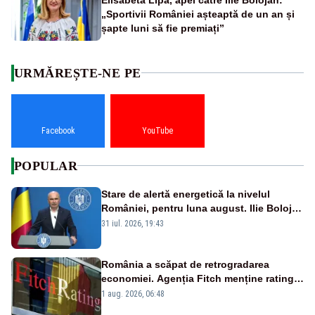
„Sportivii României așteaptă de un an și
șapte luni să fie premiați”
URMĂREȘTE-NE PE
Facebook
YouTube
POPULAR
Stare de alertă energetică la nivelul
României, pentru luna august. Ilie Bolojan
a anunțat importuri și posibile restricții –
31 iul. 2026, 19:43
VIDEO
România a scăpat de retrogradarea
economiei. Agenția Fitch menține ratingul
„BBB-” cu perspectivă negativă
1 aug. 2026, 06:48