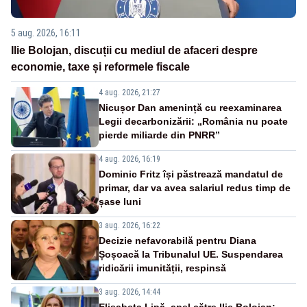
5 aug. 2026, 16:11
Ilie Bolojan, discuții cu mediul de afaceri despre
economie, taxe și reformele fiscale
4 aug. 2026, 21:27
Nicușor Dan amenință cu reexaminarea
Legii decarbonizării: „România nu poate
pierde miliarde din PNRR”
4 aug. 2026, 16:19
Dominic Fritz își păstrează mandatul de
primar, dar va avea salariul redus timp de
șase luni
3 aug. 2026, 16:22
Decizie nefavorabilă pentru Diana
Șoșoacă la Tribunalul UE. Suspendarea
ridicării imunității, respinsă
3 aug. 2026, 14:44
Elisabeta Lipă, apel către Ilie Bolojan: