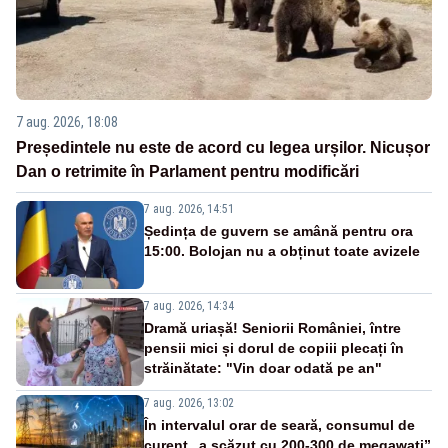
7 aug. 2026, 18:08
Președintele nu este de acord cu legea urșilor. Nicușor
Dan o retrimite în Parlament pentru modificări
7 aug. 2026, 14:51
Ședința de guvern se amână pentru ora
15:00. Bolojan nu a obținut toate avizele
7 aug. 2026, 14:34
Dramă uriașă! Seniorii României, între
pensii mici și dorul de copiii plecați în
străinătate: "Vin doar odată pe an"
7 aug. 2026, 13:02
În intervalul orar de seară, consumul de
curent „a scăzut cu 200-300 de megawați”