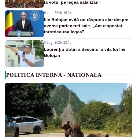
la votul pe legea salarizării
6 aug. 2026, 16:34
Ilie Bolojan evită un răspuns clar despre
averea partenerei sale: „Am respectat
întotdeauna legea”
5 aug. 2026, 22:15
Laurențiu Botin a descins la vila lui Ilie
Bolojan
POLITICA INTERNA - NATIONALA