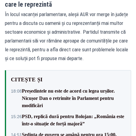
care le reprezintă
În locul vacanței parlamentare, aleșii AUR vor merge în județe
pentru a discuta cu oamenii și cu reprezentanții mai multor
sectoare economice și administrative. Partidul transmite că
parlamentarii săi vor rămâne aproape de comunitățile pe care
le reprezintă, pentru a afla direct care sunt problemele locale
și ce soluții pot fi propuse mai departe.
CITEȘTE ȘI
Președintele nu este de acord cu legea urșilor.
18:08
Nicușor Dan o retrimite în Parlament pentru
modificări
PSD, replică dură pentru Bolojan: „România este
15:26
într-o situație de forță majoră”
Ședința de guvern se amână pentru ora 15:00.
14:51