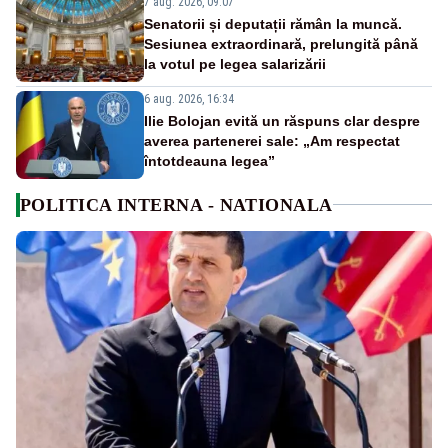
7 aug. 2026, 09:07
Senatorii și deputații rămân la muncă.
Sesiunea extraordinară, prelungită până
la votul pe legea salarizării
6 aug. 2026, 16:34
Ilie Bolojan evită un răspuns clar despre
averea partenerei sale: „Am respectat
întotdeauna legea”
POLITICA INTERNA - NATIONALA