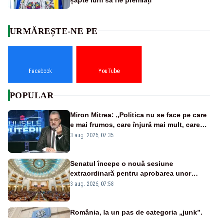
URMĂREȘTE-NE PE
Facebook
YouTube
POPULAR
Miron Mitrea: „Politica nu se face pe care
e mai frumos, care înjură mai mult, care
țipă mai tare, ci pe proiecte”
3 aug. 2026, 07:35
Senatul începe o nouă sesiune
extraordinară pentru aprobarea unor
jaloane din PNRR
3 aug. 2026, 07:58
România, la un pas de categoria „junk”.