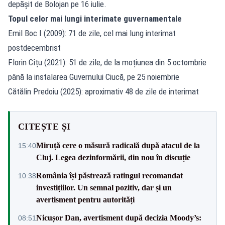
depășit de Bolojan pe 16 iulie.
Topul celor mai lungi interimate guvernamentale
Emil Boc I (2009): 71 de zile, cel mai lung interimat
postdecembrist
Florin Cîțu (2021): 51 de zile, de la moțiunea din 5 octombrie
până la instalarea Guvernului Ciucă, pe 25 noiembrie
Cătălin Predoiu (2025): aproximativ 48 de zile de interimat
CITEȘTE ȘI
Miruță cere o măsură radicală după atacul de la
15:40
Cluj. Legea dezinformării, din nou în discuție
România își păstrează ratingul recomandat
10:38
investițiilor. Un semnal pozitiv, dar și un
avertisment pentru autorități
Nicușor Dan, avertisment după decizia Moody’s:
08:51