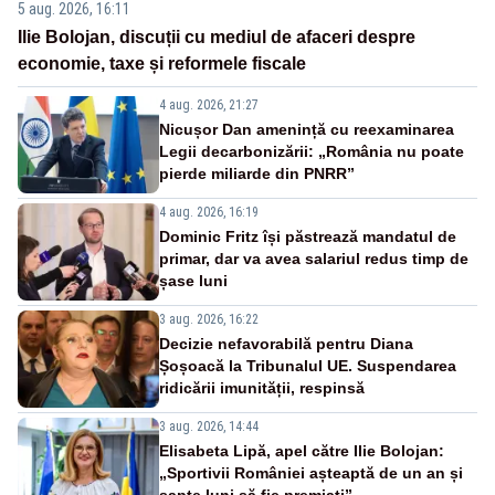
5 aug. 2026, 16:11
Ilie Bolojan, discuții cu mediul de afaceri despre
economie, taxe și reformele fiscale
4 aug. 2026, 21:27
Nicușor Dan amenință cu reexaminarea
Legii decarbonizării: „România nu poate
pierde miliarde din PNRR”
4 aug. 2026, 16:19
Dominic Fritz își păstrează mandatul de
primar, dar va avea salariul redus timp de
șase luni
3 aug. 2026, 16:22
Decizie nefavorabilă pentru Diana
Șoșoacă la Tribunalul UE. Suspendarea
ridicării imunității, respinsă
3 aug. 2026, 14:44
Elisabeta Lipă, apel către Ilie Bolojan:
„Sportivii României așteaptă de un an și
șapte luni să fie premiați”