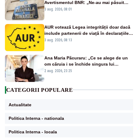
Avertismentul BNR: „Ne-au mai păsuit
pentru câteva luni”
3 aug. 2026, 08:01
AUR votează Legea integrității doar dacă
include partenerii de viață în declarațiile
de avere și interese, așa cum a anunțat
3 aug. 2026, 08:13
public Sorin Grindeanu. Cine este
incompatibil sau în conflict de interese
trebuie să plece din funcție: fără excepții!
Ana Maria Păcuraru: „Ce se alege de un
om căruia i se închide singura lui
portiță?”
2 aug. 2026, 23:25
CATEGORII POPULARE
Actualitate
Politica Interna - nationala
Politica Interna - locala