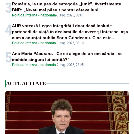
3
România, la un pas de categoria „junk”. Avertismentul
BNR: „Ne-au mai păsuit pentru câteva luni”
Politica Interna - nationala
-
3 aug. 2026, 08:01
4
AUR votează Legea integrității doar dacă include
partenerii de viață în declarațiile de avere și interese, așa
cum a anunțat public Sorin Grindeanu. Cine este
Politica Interna - nationala
-
3 aug. 2026, 08:13
incompatibil sau în conflict de interese trebuie să plece
din funcție: fără excepții!
5
Ana Maria Păcuraru: „Ce se alege de un om căruia i se
închide singura lui portiță?”
Politica Interna - nationala
-
2 aug. 2026, 23:25
ACTUALITATE