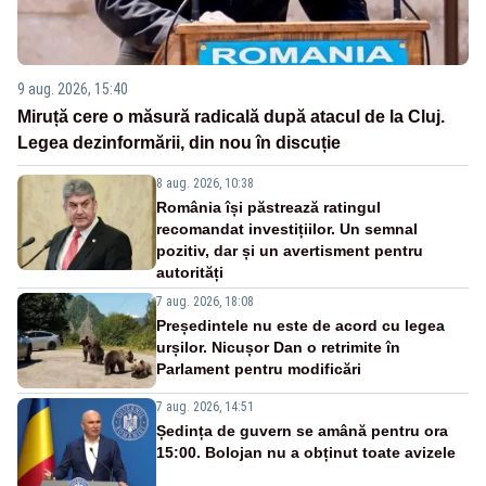
9 aug. 2026, 15:40
Miruță cere o măsură radicală după atacul de la Cluj.
Legea dezinformării, din nou în discuție
8 aug. 2026, 10:38
România își păstrează ratingul
recomandat investițiilor. Un semnal
pozitiv, dar și un avertisment pentru
autorități
7 aug. 2026, 18:08
Președintele nu este de acord cu legea
urșilor. Nicușor Dan o retrimite în
Parlament pentru modificări
7 aug. 2026, 14:51
Ședința de guvern se amână pentru ora
15:00. Bolojan nu a obținut toate avizele