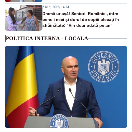
7 aug. 2026, 14:34
Dramă uriașă! Seniorii României, între
pensii mici și dorul de copiii plecați în
străinătate: "Vin doar odată pe an"
POLITICA INTERNA - LOCALA