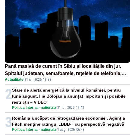
Pană masivă de curent în Sibiu și localitățile din jur.
Spitalul județean, semafoarele, rețelele de telefonie,
Actualitate
·
31 iul. 2026, 18:33
grav afectate
2
Stare de alertă energetică la nivelul României, pentru
luna august. Ilie Bolojan a anunțat importuri și posibile
restricții – VIDEO
Politica Interna - nationala
-
31 iul. 2026, 19:43
3
România a scăpat de retrogradarea economiei. Agenția
Fitch menține ratingul „BBB-” cu perspectivă negativă
Politica Interna - nationala
-
1 aug. 2026, 06:48