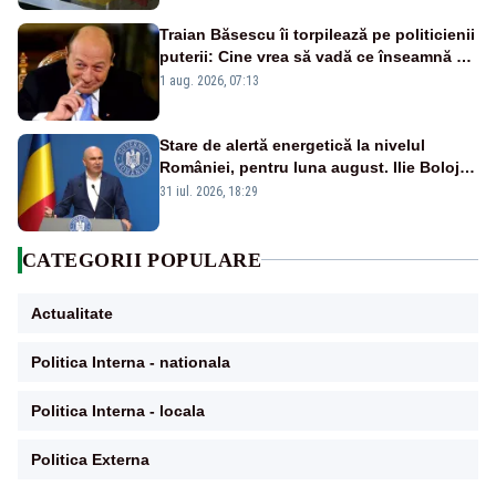
Traian Băsescu îi torpilează pe politicienii
puterii: Cine vrea să vadă ce înseamnă să
fii prost, se uită la România
1 aug. 2026, 07:13
Stare de alertă energetică la nivelul
României, pentru luna august. Ilie Bolojan
a anunțat importuri și posibile restricții –
31 iul. 2026, 18:29
VIDEO
CATEGORII POPULARE
Actualitate
Politica Interna - nationala
Politica Interna - locala
Politica Externa