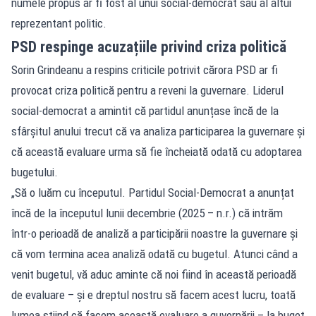
numele propus ar fi fost al unui social-democrat sau al altui
reprezentant politic.
PSD respinge acuzațiile privind criza politică
Sorin Grindeanu a respins criticile potrivit cărora PSD ar fi
provocat criza politică pentru a reveni la guvernare. Liderul
social-democrat a amintit că partidul anunțase încă de la
sfârșitul anului trecut că va analiza participarea la guvernare și
că această evaluare urma să fie încheiată odată cu adoptarea
bugetului.
„Să o luăm cu începutul. Partidul Social-Democrat a anunțat
încă de la începutul lunii decembrie (2025 – n.r.) că intrăm
într-o perioadă de analiză a participării noastre la guvernare și
că vom termina acea analiză odată cu bugetul. Atunci când a
venit bugetul, vă aduc aminte că noi fiind în această perioadă
de evaluare – și e dreptul nostru să facem acest lucru, toată
lumea știind că facem această evaluare a guvernării – la buget