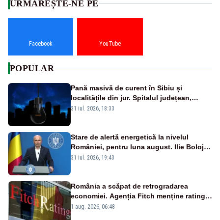
URMĂREȘTE-NE PE
Facebook
YouTube
POPULAR
Pană masivă de curent în Sibiu și
localitățile din jur. Spitalul județean,
semafoarele, rețelele de telefonie, grav
31 iul. 2026, 18:33
afectate
Stare de alertă energetică la nivelul
României, pentru luna august. Ilie Bolojan
a anunțat importuri și posibile restricții –
31 iul. 2026, 19:43
VIDEO
România a scăpat de retrogradarea
economiei. Agenția Fitch menține ratingul
„BBB-” cu perspectivă negativă
1 aug. 2026, 06:48