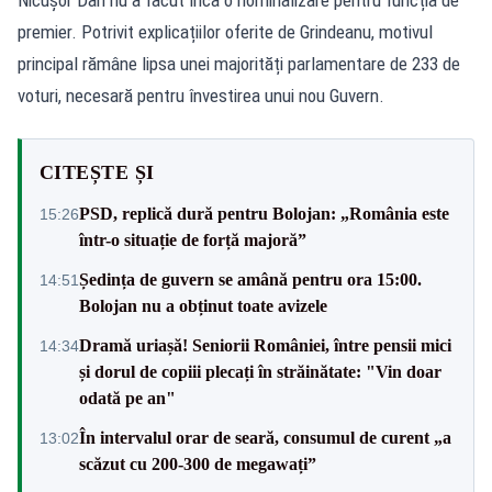
premier. Potrivit explicațiilor oferite de Grindeanu, motivul
principal rămâne lipsa unei majorități parlamentare de 233 de
voturi, necesară pentru învestirea unui nou Guvern.
CITEȘTE ȘI
PSD, replică dură pentru Bolojan: „România este
15:26
într-o situație de forță majoră”
Ședința de guvern se amână pentru ora 15:00.
14:51
Bolojan nu a obținut toate avizele
Dramă uriașă! Seniorii României, între pensii mici
14:34
și dorul de copiii plecați în străinătate: "Vin doar
odată pe an"
În intervalul orar de seară, consumul de curent „a
13:02
scăzut cu 200-300 de megawați”