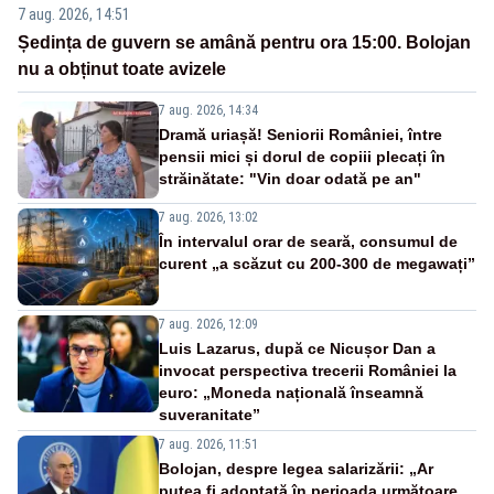
7 aug. 2026, 14:51
Ședința de guvern se amână pentru ora 15:00. Bolojan
nu a obținut toate avizele
7 aug. 2026, 14:34
Dramă uriașă! Seniorii României, între
pensii mici și dorul de copiii plecați în
străinătate: "Vin doar odată pe an"
7 aug. 2026, 13:02
În intervalul orar de seară, consumul de
curent „a scăzut cu 200-300 de megawați”
7 aug. 2026, 12:09
Luis Lazarus, după ce Nicușor Dan a
invocat perspectiva trecerii României la
euro: „Moneda națională înseamnă
suveranitate”
7 aug. 2026, 11:51
Bolojan, despre legea salarizării: „Ar
putea fi adoptată în perioada următoare.