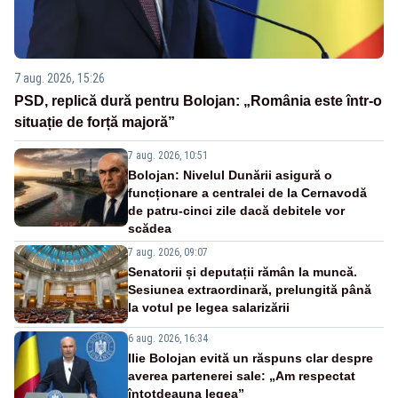
7 aug. 2026, 15:26
PSD, replică dură pentru Bolojan: „România este într-o
situație de forță majoră”
7 aug. 2026, 10:51
Bolojan: Nivelul Dunării asigură o
funcționare a centralei de la Cernavodă
de patru-cinci zile dacă debitele vor
scădea
7 aug. 2026, 09:07
Senatorii și deputații rămân la muncă.
Sesiunea extraordinară, prelungită până
la votul pe legea salarizării
6 aug. 2026, 16:34
Ilie Bolojan evită un răspuns clar despre
averea partenerei sale: „Am respectat
întotdeauna legea”