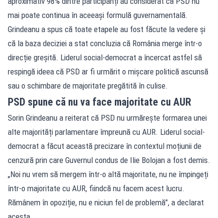
aproximativ 98% dintre participanți au considerat că PSD nu
mai poate continua în aceeași formulă guvernamentală.
Grindeanu a spus că toate etapele au fost făcute la vedere și
că la baza deciziei a stat concluzia că România merge într-o
direcție greșită. Liderul social-democrat a încercat astfel să
respingă ideea că PSD ar fi urmărit o mișcare politică ascunsă
sau o schimbare de majoritate pregătită în culise.
PSD spune că nu va face majoritate cu AUR
Sorin Grindeanu a reiterat că PSD nu urmărește formarea unei
alte majorități parlamentare împreună cu AUR. Liderul social-
democrat a făcut această precizare în contextul moțiunii de
cenzură prin care Guvernul condus de Ilie Bolojan a fost demis.
„Noi nu vrem să mergem într-o altă majoritate, nu ne împingeți
într-o majoritate cu AUR, fiindcă nu facem acest lucru.
Rămânem în opoziție, nu e niciun fel de problemă”, a declarat
acesta.