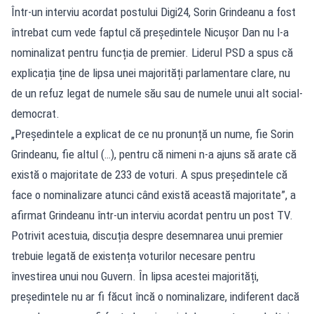
Într-un interviu acordat postului Digi24, Sorin Grindeanu a fost
întrebat cum vede faptul că președintele Nicușor Dan nu l-a
nominalizat pentru funcția de premier. Liderul PSD a spus că
explicația ține de lipsa unei majorități parlamentare clare, nu
de un refuz legat de numele său sau de numele unui alt social-
democrat.
„Președintele a explicat de ce nu pronunță un nume, fie Sorin
Grindeanu, fie altul (…), pentru că nimeni n-a ajuns să arate că
există o majoritate de 233 de voturi. A spus președintele că
face o nominalizare atunci când există această majoritate”, a
afirmat Grindeanu într-un interviu acordat pentru un post TV.
Potrivit acestuia, discuția despre desemnarea unui premier
trebuie legată de existența voturilor necesare pentru
învestirea unui nou Guvern. În lipsa acestei majorități,
președintele nu ar fi făcut încă o nominalizare, indiferent dacă