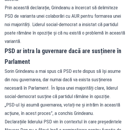
Prin această declarație, Grindeanu a încercat să delimiteze
PSD de varianta unei colaborări cu AUR pentru formarea unei
noi majorități. Liderul social-democrat a insistat că partidul
poate rămâne în opoziție și că nu există o problemă în această
variantă.
PSD ar intra la guvernare dacă are susținere în
Parlament
Sorin Grindeanu a mai spus că PSD este dispus să își asume
din nou guvernarea, dar numai dacă va exista susținerea
necesară în Parlament. În lipsa unei majorități clare, liderul
social-democrat susține că partidul rămâne în opoziție.
„PSD-ul își asumă guvernarea, votați-ne și intrăm în această
acțiune, în acest proces”, a conchis Grindeanu.
Declarațiile liderului PSD vin în contextul în care președintele
Nicușor Dan nu a făcut încă o nominalizare pentru funcția de