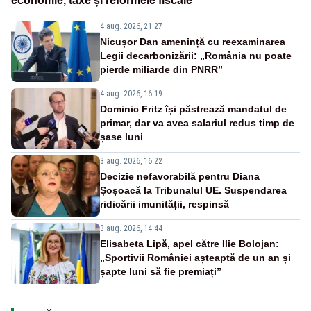
economie, taxe și reformele fiscale
4 aug. 2026, 21:27
Nicușor Dan amenință cu reexaminarea
Legii decarbonizării: „România nu poate
pierde miliarde din PNRR”
4 aug. 2026, 16:19
Dominic Fritz își păstrează mandatul de
primar, dar va avea salariul redus timp de
șase luni
3 aug. 2026, 16:22
Decizie nefavorabilă pentru Diana
Șoșoacă la Tribunalul UE. Suspendarea
ridicării imunității, respinsă
3 aug. 2026, 14:44
Elisabeta Lipă, apel către Ilie Bolojan:
„Sportivii României așteaptă de un an și
șapte luni să fie premiați”