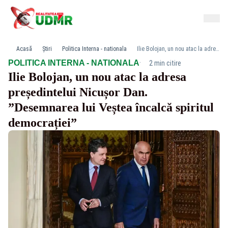
Acasă
Știri
Politica Interna - nationala
Ilie Bolojan, un nou atac la adresa președintelui Nicușor Dan. ”Desemnarea lui Veștea încalcă spiritul democrației”
·
POLITICA INTERNA - NATIONALA
2 min citire
Ilie Bolojan, un nou atac la adresa
președintelui Nicușor Dan.
”Desemnarea lui Veștea încalcă spiritul
democrației”