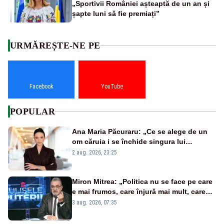
„Sportivii României așteaptă de un an și
șapte luni să fie premiați”
URMĂREȘTE-NE PE
Facebook
YouTube
POPULAR
Ana Maria Păcuraru: „Ce se alege de un
om căruia i se închide singura lui
portiță?”
2 aug. 2026, 23:25
Miron Mitrea: „Politica nu se face pe care
e mai frumos, care înjură mai mult, care
țipă mai tare, ci pe proiecte”
3 aug. 2026, 07:35