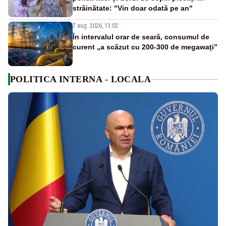
străinătate: "Vin doar odată pe an"
7 aug. 2026, 13:02
În intervalul orar de seară, consumul de
curent „a scăzut cu 200-300 de megawați”
POLITICA INTERNA - LOCALA