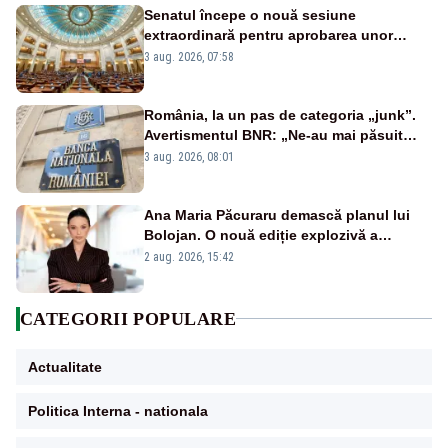
Senatul începe o nouă sesiune
extraordinară pentru aprobarea unor
jaloane din PNRR
3 aug. 2026, 07:58
România, la un pas de categoria „junk”.
Avertismentul BNR: „Ne-au mai păsuit
pentru câteva luni”
3 aug. 2026, 08:01
Ana Maria Păcuraru demască planul lui
Bolojan. O nouă ediție explozivă a
emisiunii „Miza Zilei” la Realitatea PLUS
2 aug. 2026, 15:42
CATEGORII POPULARE
Actualitate
Politica Interna - nationala