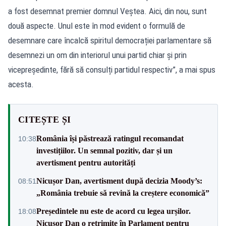
a fost desemnat premier domnul Veștea. Aici, din nou, sunt
două aspecte. Unul este în mod evident o formulă de
desemnare care încalcă spiritul democrației parlamentare să
desemnezi un om din interiorul unui partid chiar și prin
vicepreședinte, fără să consulți partidul respectiv”, a mai spus
acesta.
CITEȘTE ȘI
România își păstrează ratingul recomandat
10:38
investițiilor. Un semnal pozitiv, dar și un
avertisment pentru autorități
Nicușor Dan, avertisment după decizia Moody’s:
08:51
„România trebuie să revină la creștere economică”
Președintele nu este de acord cu legea urșilor.
18:08
Nicușor Dan o retrimite în Parlament pentru