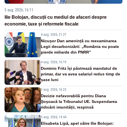
5 aug. 2026, 16:11
Ilie Bolojan, discuții cu mediul de afaceri despre
economie, taxe și reformele fiscale
4 aug. 2026, 21:27
Nicușor Dan amenință cu reexaminarea
Legii decarbonizării: „România nu poate
pierde miliarde din PNRR”
4 aug. 2026, 16:19
Dominic Fritz își păstrează mandatul de
primar, dar va avea salariul redus timp de
șase luni
3 aug. 2026, 16:22
Decizie nefavorabilă pentru Diana
Șoșoacă la Tribunalul UE. Suspendarea
ridicării imunității, respinsă
3 aug. 2026, 14:44
Elisabeta Lipă, apel către Ilie Bolojan: