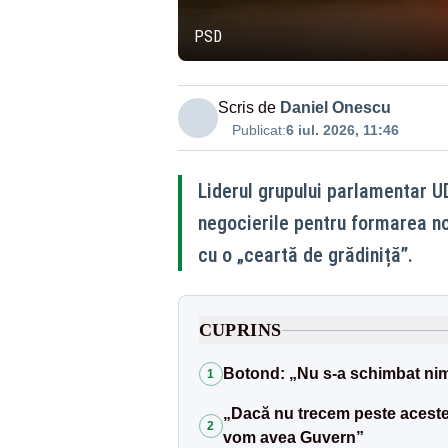
PSD
Scris de
Daniel Onescu
Publicat:
6 iul. 2026, 11:46
Liderul grupului parlamentar U
negocierile pentru formarea no
cu o „ceartă de grădiniță”.
CUPRINS
Botond: „Nu s-a schimbat nimi
1
„Dacă nu trecem peste aceste l
2
vom avea Guvern”