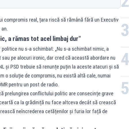
nui compromis real, țara riscă să rămână fără un Executiv
 an.
c, a rămas tot acel limbaj dur”
or politice nu s-a schimbat: „Nu s-a schimbat nimic, a
 sau pe alocuri ironic, dar cred că această abordare nu
L și PSD trebuie să renunțe puțin la aceste atacuri și să
im o soluție de compromis, nu există altă cale, numai
UDMR pentru un post de radio.
că prelungirea conflictului politic are consecințe grave
ceartă ca la grădiniță nu face altceva decât să crească
ească neîncrederea cetățenilor și furia lor față de