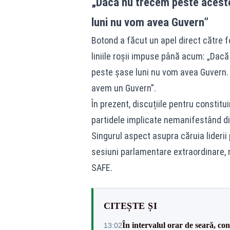
„Dacă nu trecem peste aceste l
luni nu vom avea Guvern”
Botond a făcut un apel direct către f
liniile roșii impuse până acum: „Dacă 
peste șase luni nu vom avea Guvern. F
avem un Guvern”.
În prezent, discuțiile pentru constitu
partidele implicate nemanifestând dis
Singurul aspect asupra căruia liderii
sesiuni parlamentare extraordinare, 
SAFE.
CITEȘTE ȘI
În intervalul orar de seară, c
13:02