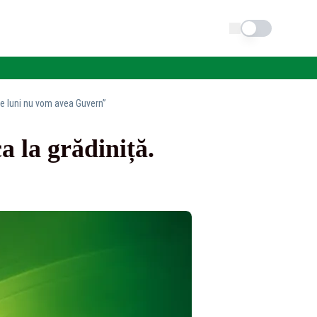
Schimba tema
se luni nu vom avea Guvern”
 la grădiniță.