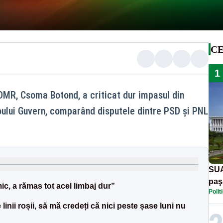
CE
1
DMR, Csoma Botond, a criticat dur impasul din
ului Guvern, comparând disputele dintre PSD și PNL
SUA
paş
c, a rămas tot acel limbaj dur”
Polit
Tru
inii roșii, să mă credeți că nici peste șase luni nu