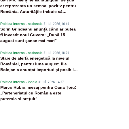
2
UMPMV: Menținerea ratingului de țară
ar reprezenta un semnal pozitiv pentru
România. Autoritățile trebuie să
continue consolidarea stabilității
3
economice și financiare
Politica Interna - nationala
-
31 iul. 2026, 16:49
Sorin Grindeanu anunță când ar putea
fi învestit noul Guvern: „După 15
august sunt șanse mai mari”
4
Politica Interna - nationala
-
31 iul. 2026, 18:29
Stare de alertă energetică la nivelul
României, pentru luna august. Ilie
Bolojan a anunțat importuri și posibile
restricții – VIDEO
5
Politica Interna - locala
-
31 iul. 2026, 14:37
Marco Rubio, mesaj pentru Oana Țoiu:
„Parteneriatul cu România este
puternic și prețuit”