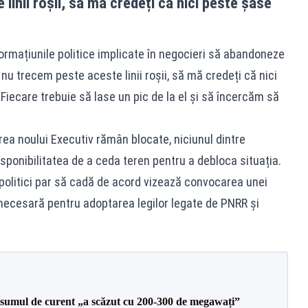
inii roșii, să mă credeți că nici peste șase
ormațiunile politice implicate în negocieri să abandoneze
nu trecem peste aceste linii roșii, să mă credeți că nici
iecare trebuie să lase un pic de la el și să încercăm să
irea noului Executiv rămân blocate, niciunul dintre
ponibilitatea de a ceda teren pentru a debloca situația.
 politici par să cadă de acord vizează convocarea unei
necesară pentru adoptarea legilor legate de PNRR și
onsumul de curent „a scăzut cu 200-300 de megawați”