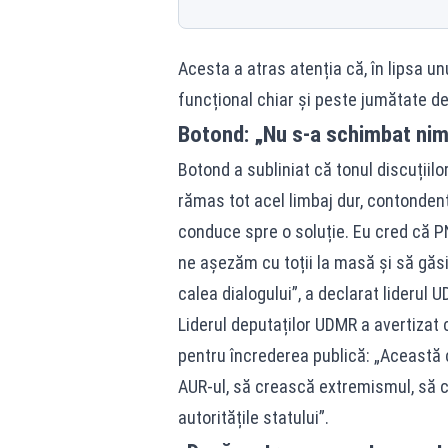
Acesta a atras atenția că, în lipsa u
funcțional chiar și peste jumătate de
Botond: „Nu s-a schimbat nimi
Botond a subliniat că tonul discuțiil
rămas tot acel limbaj dur, contondent
conduce spre o soluție. Eu cred că PN
ne așezăm cu toții la masă și să găs
calea dialogului”, a declarat liderul 
Liderul deputaților UDMR a avertizat 
pentru încrederea publică: „Această 
AUR-ul, să crească extremismul, să cr
autoritățile statului”.