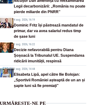
Nicușor Dan amenință cu reexaminarea
Legii decarbonizării: „România nu poate
pierde miliarde din PNRR”
4 aug. 2026, 16:19
Dominic Fritz își păstrează mandatul de
primar, dar va avea salariul redus timp
de șase luni
3 aug. 2026, 16:22
Decizie nefavorabilă pentru Diana
Șoșoacă la Tribunalul UE. Suspendarea
ridicării imunității, respinsă
3 aug. 2026, 14:44
Elisabeta Lipă, apel către Ilie Bolojan:
„Sportivii României așteaptă de un an și
șapte luni să fie premiați”
URMĂREȘTE-NE PE