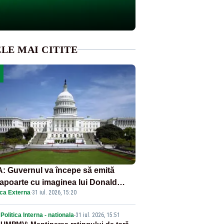
LE MAI CITITE
: Guvernul va începe să emită
apoarte cu imaginea lui Donald
ica Externa
·
31 iul. 2026, 15:20
mp începând cu 8 august
Politica Interna - nationala
-
31 iul. 2026, 15:51