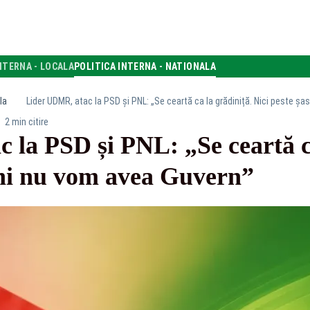
NTERNA - LOCALA
POLITICA INTERNA - NATIONALA
la
Lider UDMR, atac la PSD și PNL: „Se ceartă ca la grădiniță. Nici peste șa
2 min citire
la PSD și PNL: „Se ceartă ca
luni nu vom avea Guvern”