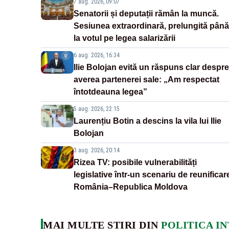
7 aug. 2026, 09:07
Senatorii și deputații rămân la muncă.
Sesiunea extraordinară, prelungită până
la votul pe legea salarizării
6 aug. 2026, 16:34
Ilie Bolojan evită un răspuns clar despre
averea partenerei sale: „Am respectat
întotdeauna legea”
5 aug. 2026, 22:15
Laurențiu Botin a descins la vila lui Ilie
Bolojan
3 aug. 2026, 20:14
Rizea TV: posibile vulnerabilități
legislative într-un scenariu de reunificar
România–Republica Moldova
MAI MULTE ȘTIRI DIN
POLITICA I