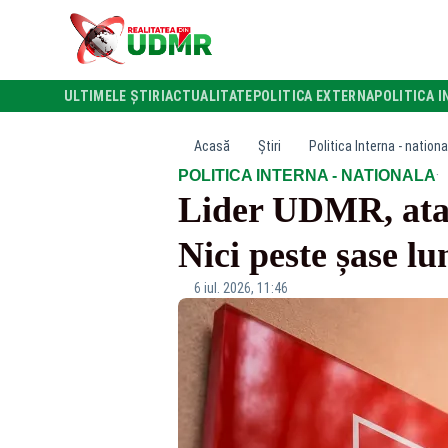
ULTIMELE ȘTIRI
ACTUALITATE
POLITICA EXTERNA
POLITICA I
Acasă
Știri
Politica Interna - nationa
·
POLITICA INTERNA - NATIONALA
Lider UDMR, atac 
Nici peste șase 
6 iul. 2026, 11:46