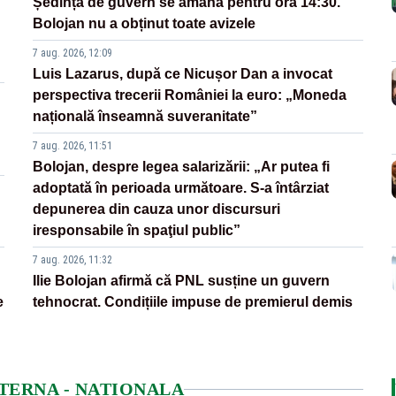
Ședința de guvern se amână pentru ora 14:30.
Bolojan nu a obținut toate avizele
7 aug. 2026, 12:09
Luis Lazarus, după ce Nicușor Dan a invocat
perspectiva trecerii României la euro: „Moneda
națională înseamnă suveranitate”
7 aug. 2026, 11:51
Bolojan, despre legea salarizării: „Ar putea fi
adoptată în perioada următoare. S-a întârziat
depunerea din cauza unor discursuri
iresponsabile în spaţiul public”
7 aug. 2026, 11:32
Ilie Bolojan afirmă că PNL susține un guvern
e
tehnocrat. Condițiile impuse de premierul demis
NTERNA - NATIONALA