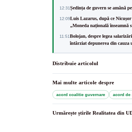
Ședința de guvern se amână pen
12:31
Luis Lazarus, după ce Nicușor 
12:09
„Moneda națională înseamnă s
Bolojan, despre legea salarizăr
11:51
întârziat depunerea din cauza u
Distribuie articolul
Mai multe articole despre
acord coalitie guvernare
acord de
Urmărește știrile Realitatea din 