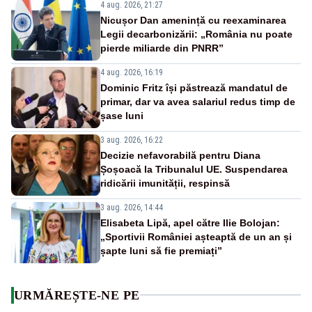
4 aug. 2026, 21:27
Nicușor Dan amenință cu reexaminarea
Legii decarbonizării: „România nu poate
pierde miliarde din PNRR”
4 aug. 2026, 16:19
Dominic Fritz își păstrează mandatul de
primar, dar va avea salariul redus timp de
șase luni
3 aug. 2026, 16:22
Decizie nefavorabilă pentru Diana
Șoșoacă la Tribunalul UE. Suspendarea
ridicării imunității, respinsă
3 aug. 2026, 14:44
Elisabeta Lipă, apel către Ilie Bolojan:
„Sportivii României așteaptă de un an și
șapte luni să fie premiați”
URMĂREȘTE-NE PE