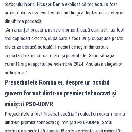
războiului hibrid, Nicușor Dan a explicat că proiectul a fost
amânat din cauza contextului politic și a deplasărilor externe
din ultima perioadă.
„Am anunțat și acum, pentru moment, după cum știți, au fost
trei deplasări externe, după care a fost B9 și supapusă peste
ele criza politică actuală. Imediat ce ieșim din asta, e
important să ne concentrăm și pe ambele. Și pe situația
curentă și pe raportul pe noiembrie 2024. Anularea alegerilor
anticipate.”
Președintele României, despre un posibil
guvern format dintr-un premier tehnocrat și
miniștri PSD-UDMR
Președintele a fost întrebat dacă ia în calcul un guvern format
dintr-un premier tehnocrat și miniștri PSD-UDMR. Șeful
statului a insistat că esențială este existența unei majorități