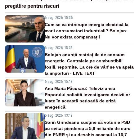
pregătire pentru riscuri
6 aug. 2026, 15:36
Cum se va întrerupe energia electrică la
marii consumatori industriali? Bolojan:
Nu vor exista compensații
6 aug. 2026, 15:33
Bolojan anunță restricțiile de consum
energetic. Centralele pe combustibili
fosili, repornite. La ore de vârf se va apela
la importuri - LIVE TEXT
6 aug. 2026, 15:18
Ana Maria Păcuraru: Televiziunea
Poporului solicită investigarea deciziilor
luate în această perioadă de criză
enegetică
6 aug. 2026, 13:19
Sorin Grindeanu susține că voturile PSD
au evitat pierderea a 5,8 miliarde de euro
din PNRR și au deschis accesul la 16,7