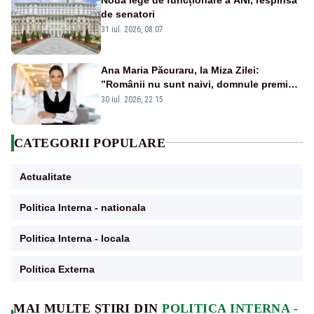
de senatori
31 iul. 2026, 08:07
Ana Maria Păcuraru, la Miza Zilei:
”Românii nu sunt naivi, domnule premier
Bolojan”
30 iul. 2026, 22:15
CATEGORII POPULARE
Actualitate
Politica Interna - nationala
Politica Interna - locala
Politica Externa
MAI MULTE ȘTIRI DIN
POLITICA INTERNA -