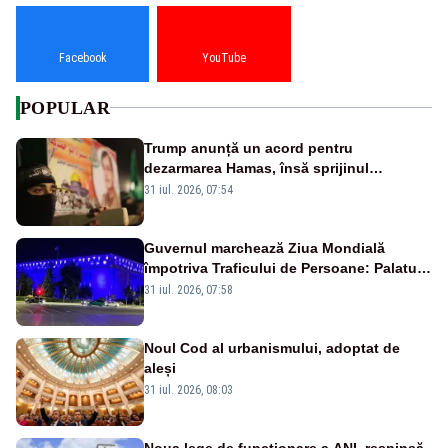
Facebook
YouTube
POPULAR
Trump anunță un acord pentru
dezarmarea Hamas, însă sprijinul
Israelului rămâne incert
31 iul. 2026, 07:54
Guvernul marchează Ziua Mondială
împotriva Traficului de Persoane: Palatul
Victoria, iluminat în albastru
31 iul. 2026, 07:58
Noul Cod al urbanismului, adoptat de
aleși
31 iul. 2026, 08:03
Noua lege de funcționare a ANI, respinsă