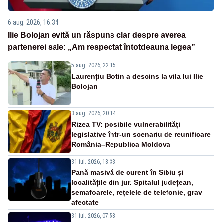
6 aug. 2026, 16:34
Ilie Bolojan evită un răspuns clar despre averea
partenerei sale: „Am respectat întotdeauna legea”
5 aug. 2026, 22:15
Laurențiu Botin a descins la vila lui Ilie
Bolojan
3 aug. 2026, 20:14
Rizea TV: posibile vulnerabilități
legislative într-un scenariu de reunificare
România–Republica Moldova
31 iul. 2026, 18:33
Pană masivă de curent în Sibiu și
localitățile din jur. Spitalul județean,
semafoarele, rețelele de telefonie, grav
afectate
31 iul. 2026, 07:58