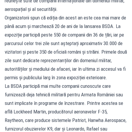
reunește sute de companii internaționale din domeniul militar,
aerospațial și al securității.
Organizatorii spun că ediția din acest an este cea mai mare de
până acum și marchează 20 de ani de la lansarea BSDA. La
expoziție participă peste 550 de companii din 36 de țări, iar pe
parcursul celor trei zile sunt așteptați aproximativ 30.000 de
vizitatori și peste 350 de oficiali români și străini. Primele două
zile sunt dedicate reprezentanților din domeniul militar,
autorităților și mediului de afaceri, iar în ultima zi accesul va fi
permis și publicului larg în zona expoziției exterioare.
La BSDA participă mai multe companii cunoscute care
furnizează deja tehnică militară pentru Armata României sau
sunt implicate în programe de înzestrare. Printre acestea se
află Lockheed Martin, producătorul aeronavelor F-35,
Raytheon, care produce sistemele Patriot, Hanwha Aerospace,
furnizorul obuzierelor K9, dar și Leonardo, Rafael sau