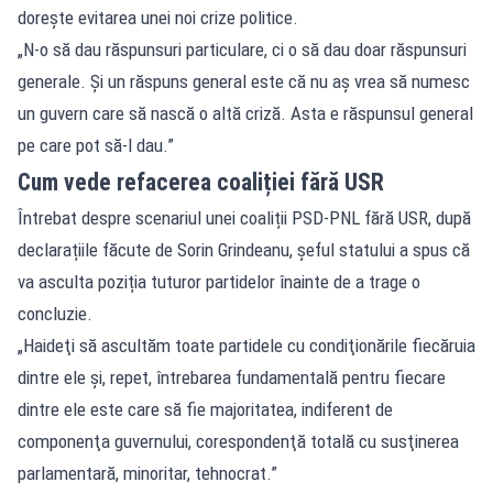
dorește evitarea unei noi crize politice.
„N-o să dau răspunsuri particulare, ci o să dau doar răspunsuri
generale. Şi un răspuns general este că nu aş vrea să numesc
un guvern care să nască o altă criză. Asta e răspunsul general
pe care pot să-l dau.”
Cum vede refacerea coaliției fără USR
Întrebat despre scenariul unei coaliții PSD-PNL fără USR, după
declarațiile făcute de Sorin Grindeanu, șeful statului a spus că
va asculta poziția tuturor partidelor înainte de a trage o
concluzie.
„Haideţi să ascultăm toate partidele cu condiţionările fiecăruia
dintre ele şi, repet, întrebarea fundamentală pentru fiecare
dintre ele este care să fie majoritatea, indiferent de
componenţa guvernului, corespondenţă totală cu susţinerea
parlamentară, minoritar, tehnocrat.”