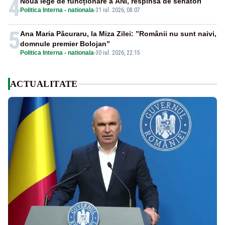
4
Noua lege de funcționare a ANI, respinsă de senatori
Politica Interna - nationala
-
31 iul. 2026, 08:07
5
Ana Maria Păcuraru, la Miza Zilei: ”Românii nu sunt naivi,
domnule premier Bolojan”
Politica Interna - nationala
-
30 iul. 2026, 22:15
ACTUALITATE