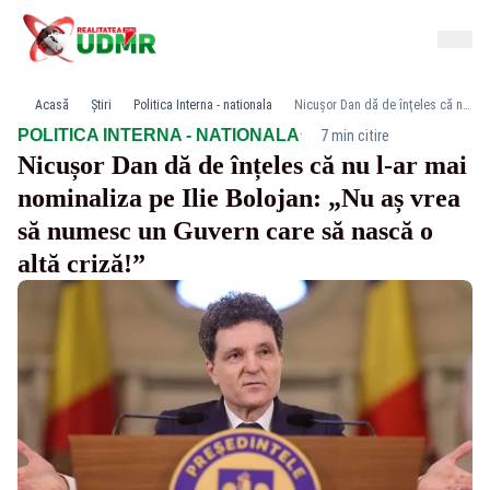
Acasă
Știri
Politica Interna - nationala
Nicușor Dan dă de înțeles că nu l-ar mai nominaliza pe Ilie Bolojan: „Nu aș vrea să numesc un Guvern care să nască o altă criză!”
·
POLITICA INTERNA - NATIONALA
7 min citire
Nicușor Dan dă de înțeles că nu l-ar mai
nominaliza pe Ilie Bolojan: „Nu aș vrea
să numesc un Guvern care să nască o
altă criză!”