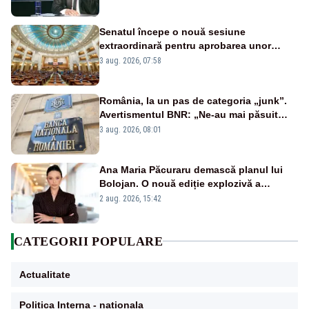
Senatul începe o nouă sesiune
extraordinară pentru aprobarea unor
jaloane din PNRR
3 aug. 2026, 07:58
România, la un pas de categoria „junk”.
Avertismentul BNR: „Ne-au mai păsuit
pentru câteva luni”
3 aug. 2026, 08:01
Ana Maria Păcuraru demască planul lui
Bolojan. O nouă ediție explozivă a
emisiunii „Miza Zilei” la Realitatea PLUS
2 aug. 2026, 15:42
CATEGORII POPULARE
Actualitate
Politica Interna - nationala