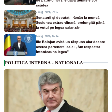
de patru-cinci zile dacă debitele vor
scădea
7 aug. 2026, 09:07
Senatorii și deputații rămân la muncă.
Sesiunea extraordinară, prelungită până
la votul pe legea salarizării
6 aug. 2026, 16:34
Ilie Bolojan evită un răspuns clar despre
averea partenerei sale: „Am respectat
întotdeauna legea”
POLITICA INTERNA - NATIONALA