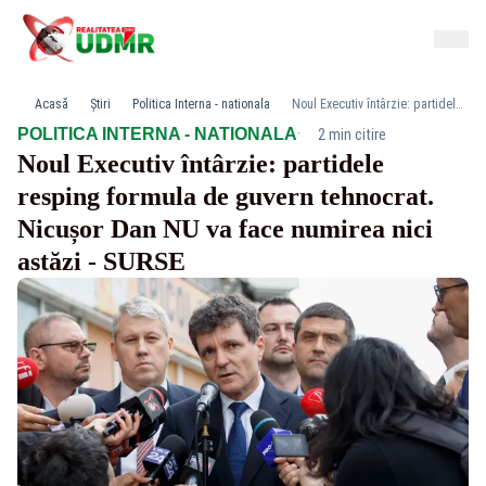
Acasă
Știri
Politica Interna - nationala
Noul Executiv întârzie: partidele resping formula de guvern tehnocrat. Nicușor Dan NU va face numirea nici astăzi - SURSE
·
POLITICA INTERNA - NATIONALA
2 min citire
Noul Executiv întârzie: partidele
resping formula de guvern tehnocrat.
Nicușor Dan NU va face numirea nici
astăzi - SURSE