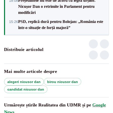
Președintele nu este de acord cu legea urșilor.
18:08
Nicușor Dan o retrimite în Parlament pentru
modificări
PSD, replică dură pentru Bolojan: „România este
15:26
într-o situație de forță majoră”
Distribuie articolul
Mai multe articole despre
alegeri nicusor dan
birou nicusor dan
candidat nicusor dan
Urmărește știrile Realitatea din UDMR și pe
Google
News