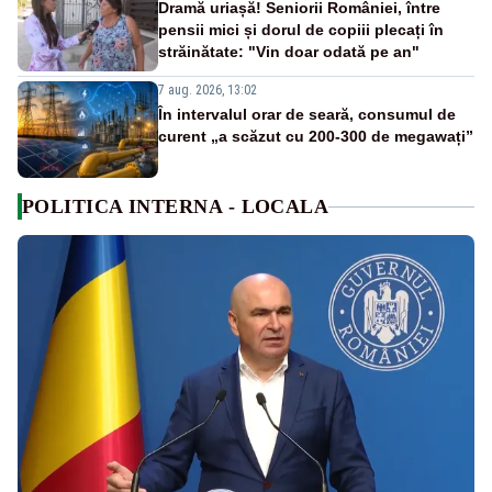
Dramă uriașă! Seniorii României, între
pensii mici și dorul de copiii plecați în
străinătate: "Vin doar odată pe an"
7 aug. 2026, 13:02
În intervalul orar de seară, consumul de
curent „a scăzut cu 200-300 de megawați”
POLITICA INTERNA - LOCALA