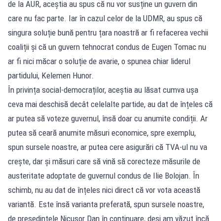
de la AUR, aceștia au spus că nu vor susține un guvern din
care nu fac parte. Iar în cazul celor de la UDMR, au spus că
singura soluție bună pentru țara noastră ar fi refacerea vechii
coaliții și că un guvern tehnocrat condus de Eugen Tomac nu
ar fi nici măcar o soluție de avarie, o spunea chiar liderul
partidului, Kelemen Hunor.
În privința social-democraților, aceștia au lăsat cumva ușa
ceva mai deschisă decât celelalte partide, au dat de înțeles că
ar putea să voteze guvernul, însă doar cu anumite condiții. Ar
putea să ceară anumite măsuri economice, spre exemplu,
spun sursele noastre, ar putea cere asigurări că TVA-ul nu va
crește, dar și măsuri care să vină să corecteze măsurile de
austeritate adoptate de guvernul condus de Ilie Bolojan. În
schimb, nu au dat de înțeles nici direct că vor vota această
variantă. Este însă varianta preferată, spun sursele noastre,
de președintele Nicușor Dan în continuare, deși am văzut încă