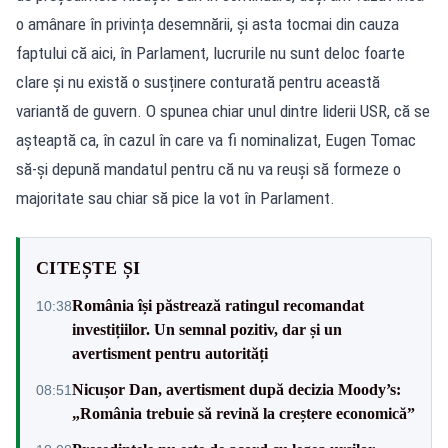
o amânare în privința desemnării, și asta tocmai din cauza
faptului că aici, în Parlament, lucrurile nu sunt deloc foarte
clare și nu există o susținere conturată pentru această
variantă de guvern. O spunea chiar unul dintre liderii USR, că se
așteaptă ca, în cazul în care va fi nominalizat, Eugen Tomac
să-și depună mandatul pentru că nu va reuși să formeze o
majoritate sau chiar să pice la vot în Parlament.
CITEȘTE ȘI
România își păstrează ratingul recomandat
10:38
investițiilor. Un semnal pozitiv, dar și un
avertisment pentru autorități
Nicușor Dan, avertisment după decizia Moody’s:
08:51
„România trebuie să revină la creștere economică”