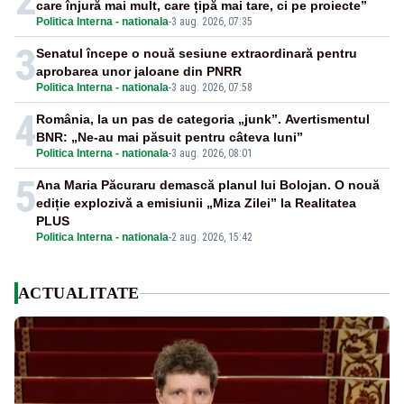
care înjură mai mult, care țipă mai tare, ci pe proiecte”
Politica Interna - nationala
-
3 aug. 2026, 07:35
3
Senatul începe o nouă sesiune extraordinară pentru
aprobarea unor jaloane din PNRR
Politica Interna - nationala
-
3 aug. 2026, 07:58
4
România, la un pas de categoria „junk”. Avertismentul
BNR: „Ne-au mai păsuit pentru câteva luni”
Politica Interna - nationala
-
3 aug. 2026, 08:01
5
Ana Maria Păcuraru demască planul lui Bolojan. O nouă
ediție explozivă a emisiunii „Miza Zilei” la Realitatea
PLUS
Politica Interna - nationala
-
2 aug. 2026, 15:42
ACTUALITATE