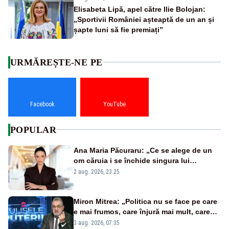
Elisabeta Lipă, apel către Ilie Bolojan:
„Sportivii României așteaptă de un an și
șapte luni să fie premiați”
URMĂREȘTE-NE PE
Facebook
YouTube
POPULAR
Ana Maria Păcuraru: „Ce se alege de un
om căruia i se închide singura lui
portiță?”
2 aug. 2026, 23:25
Miron Mitrea: „Politica nu se face pe care
e mai frumos, care înjură mai mult, care
țipă mai tare, ci pe proiecte”
3 aug. 2026, 07:35