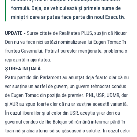
formulă. Deja, se vehiculează și primele nume de
miniștri care ar putea face parte din noul Executiv.
UPDATE -
Surse citate de Realitatea PLUS, susțin că Nicuor
Dan nu va face nici astăzi nominalizarea lui Eugen Tomac în
fruntea Guvernului. Potrivit sureslor menționate, prioblema o
reprezintă majoritatea.
ȘTIREA INIȚIALĂ
Patru partide din Parlament au anunțat deja foarte clar că nu
vor susține un astfel de guvern, un guvern tehnocrat condus
de Eugen Tomac din poziția de premier. PNL, USR, UDMR, dar
și AUR au spus foarte clar că nu ar susține această variantă.
În cazul liberalilor și al celor din USR, aceștia și-ar dori ca
guvernul condus de Ilie Bolojan să rămână interimar până în
toamnă și abia atunci să se găsească o soluție. În cazul celor