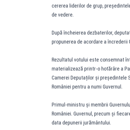
cererea liderilor de grup, președinte
de vedere.
După încheierea dezbaterilor, deputați
propunerea de acordare a încrederii G
Rezultatul votului este consemnat înt
materializează printr-o hotărâre a P
Camerei Deputaților și președintele S
României pentru a numi Guvernul.
Primul-ministru și membrii Guvernului
României. Guvernul, precum și fiecare
data depunerii jurământului.