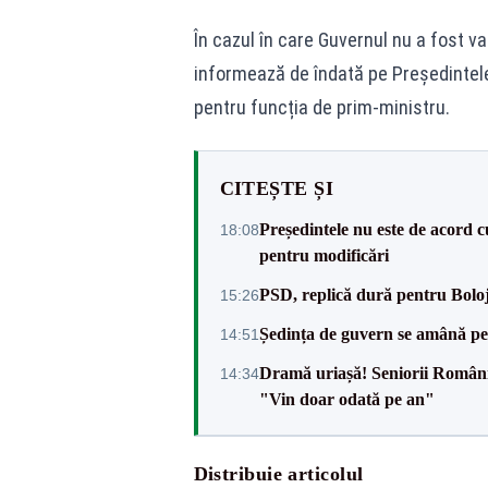
În cazul în care Guvernul nu a fost va
informează de îndată pe Președintele
pentru funcția de prim-ministru.
CITEȘTE ȘI
Președintele nu este de acord c
18:08
pentru modificări
PSD, replică dură pentru Boloj
15:26
Ședința de guvern se amână pen
14:51
Dramă uriașă! Seniorii României,
14:34
"Vin doar odată pe an"
Distribuie articolul