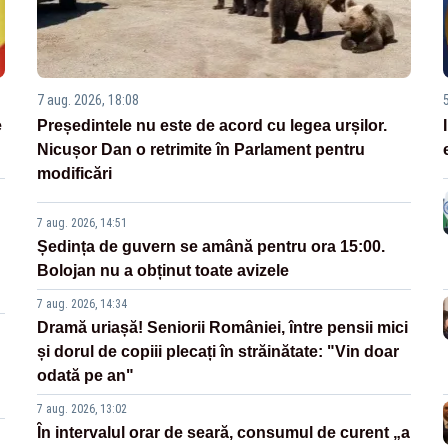
7 aug. 2026, 18:08
e
Președintele nu este de acord cu legea urșilor.
Nicușor Dan o retrimite în Parlament pentru
modificări
7 aug. 2026, 14:51
Ședința de guvern se amână pentru ora 15:00.
Bolojan nu a obținut toate avizele
7 aug. 2026, 14:34
Dramă uriașă! Seniorii României, între pensii mici
și dorul de copiii plecați în străinătate: "Vin doar
odată pe an"
7 aug. 2026, 13:02
În intervalul orar de seară, consumul de curent „a