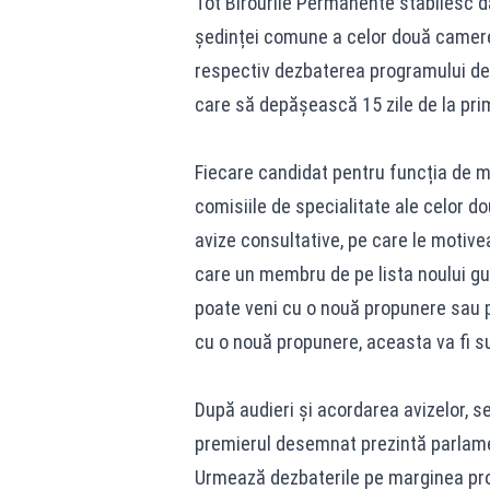
Tot Birourile Permanente stabilesc d
ședinței comune a celor două camere, 
respectiv dezbaterea programului de 
care să depășească 15 zile de la prim
Fiecare candidat pentru funcția de min
comisiile de specialitate ale celor d
avize consultative, pe care le motivea
care un membru de pe lista noului g
poate veni cu o nouă propunere sau p
cu o nouă propunere, aceasta va fi su
După audieri și acordarea avizelor, 
premierul desemnat prezintă parlamen
Urmează dezbaterile pe marginea progr