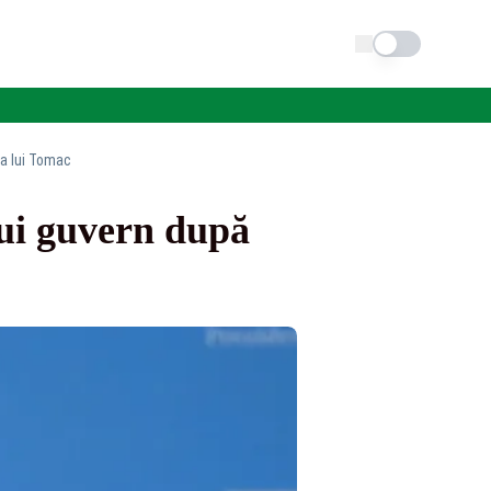
Schimba tema
a lui Tomac
lui guvern după