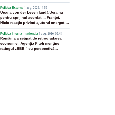
4
Politica Externa
-
1 aug. 2026, 11:59
Ursula von der Leyen laudă Ucraina
pentru sprijinul acordat ... Franței.
Nicio reacție privind ajutorul energetic
promis României
5
Politica Interna - nationala
-
1 aug. 2026, 06:48
România a scăpat de retrogradarea
economiei. Agenția Fitch menține
ratingul „BBB-” cu perspectivă
negativă