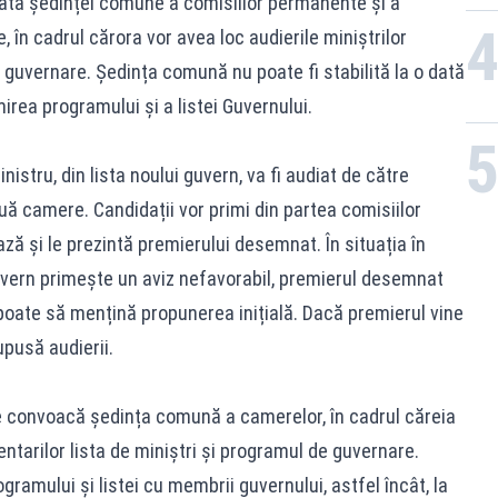
ata ședinței comune a comisiilor permanente și a
în cadrul cărora vor avea loc audierile miniștrilor
guvernare. Ședința comună nu poate fi stabilită la o dată
irea programului și a listei Guvernului.
istru, din lista noului guvern, va fi audiat de către
ouă camere. Candidații vor primi din partea comisiilor
ză și le prezintă premierului desemnat. În situația în
uvern primește un aviz nefavorabil, premierul desemnat
oate să mențină propunerea inițială. Dacă premierul vine
pusă audierii.
se convoacă ședința comună a camerelor, în cadrul căreia
tarilor lista de miniștri și programul de guvernare.
amului și listei cu membrii guvernului, astfel încât, la