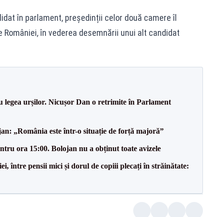
lidat în parlament, președinții celor două camere îl
 României, în vederea desemnării unui alt candidat
u legea urșilor. Nicușor Dan o retrimite în Parlament
an: „România este într-o situație de forță majoră”
tru ora 15:00. Bolojan nu a obținut toate avizele
 între pensii mici și dorul de copiii plecați în străinătate: