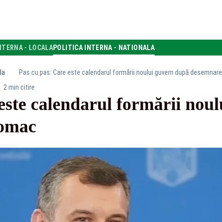
NTERNA - LOCALA
POLITICA INTERNA - NATIONALA
la
Pas cu pas: Care este calendarul formării noului guvern după desemnare
2 min citire
este calendarul formării nou
Tomac