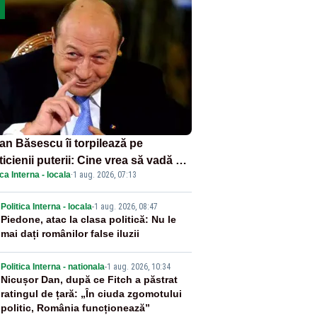
ian Băsescu îi torpilează pe
ticienii puterii: Cine vrea să vadă ce
ica Interna - locala
·
1 aug. 2026, 07:13
amnă să fii prost, se uită la
ânia
2
Politica Interna - locala
-
1 aug. 2026, 08:47
Piedone, atac la clasa politică: Nu le
mai dați românilor false iluzii
3
Politica Interna - nationala
-
1 aug. 2026, 10:34
Nicușor Dan, după ce Fitch a păstrat
ratingul de țară: „În ciuda zgomotului
politic, România funcționează”