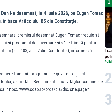
1
 Dan l-a desemnat, la 4 iunie 2026, pe Eugen Tomac
 în baza Articolului 85 din Constituție.
desemnare, premierul desemnat Eugen Tomac trebuie să
lui și programul de guvernare și să le trimită pentru
ului (art. 103, alin. 2 din Constituție), informează
Tra
poli
Polit
înse
Rom
camere transmit programul de guvernare și lista
torilor, se arată în Regulamentul activităților comune ale
rsa:
https://www.cdep.ro/ords/pls/dic/site.page?