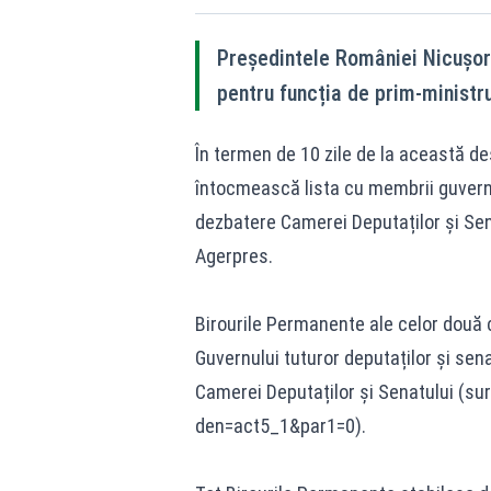
Președintele României Nicușor
pentru funcția de prim-ministru,
În termen de 10 zile de la această 
întocmească lista cu membrii guvernu
dezbatere Camerei Deputaților și Senat
Agerpres.
Birourile Permanente ale celor două 
Guvernului tuturor deputaților și sena
Camerei Deputaților și Senatului (su
den=act5_1&par1=0
).