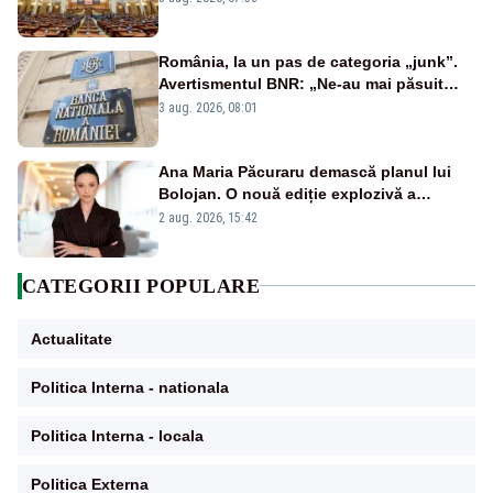
România, la un pas de categoria „junk”.
Avertismentul BNR: „Ne-au mai păsuit
pentru câteva luni”
3 aug. 2026, 08:01
Ana Maria Păcuraru demască planul lui
Bolojan. O nouă ediție explozivă a
emisiunii „Miza Zilei” la Realitatea PLUS
2 aug. 2026, 15:42
CATEGORII POPULARE
Actualitate
Politica Interna - nationala
Politica Interna - locala
Politica Externa