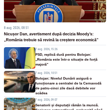
8 aug. 2026, 08:51
Nicușor Dan, avertisment după decizia Moody’s:
„România trebuie să revină la creștere economică”
7 aug. 2026, 15:26
PSD, replică dură pentru Bolojan:
„România este într-o situație de forță
majoră”
7 aug. 2026, 10:51
Bolojan: Nivelul Dunării asigură o
funcționare a centralei de la Cernavodă
de patru-cinci zile dacă debitele vor
scădea
7 aug. 2026, 09:07
Senatorii și deputații rămân la muncă.
Sesiunea extraordinară, prelungită până