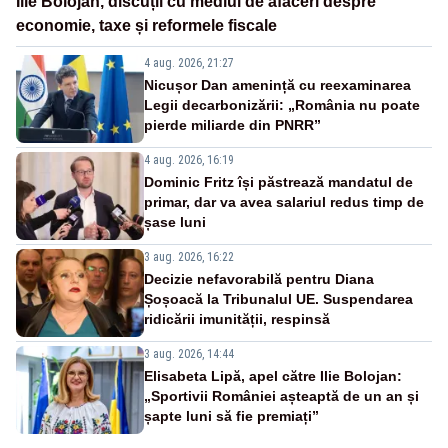
Ilie Bolojan, discuții cu mediul de afaceri despre
economie, taxe și reformele fiscale
4 aug. 2026, 21:27
Nicușor Dan amenință cu reexaminarea
Legii decarbonizării: „România nu poate
pierde miliarde din PNRR”
4 aug. 2026, 16:19
Dominic Fritz își păstrează mandatul de
primar, dar va avea salariul redus timp de
șase luni
3 aug. 2026, 16:22
Decizie nefavorabilă pentru Diana
Șoșoacă la Tribunalul UE. Suspendarea
ridicării imunității, respinsă
3 aug. 2026, 14:44
Elisabeta Lipă, apel către Ilie Bolojan:
„Sportivii României așteaptă de un an și
șapte luni să fie premiați”