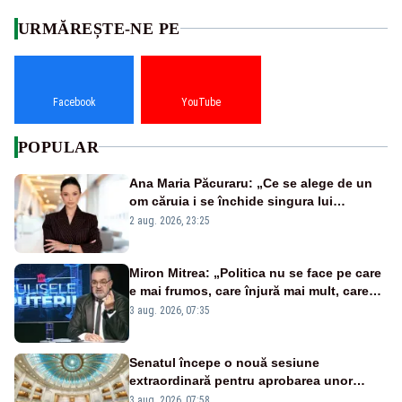
URMĂREȘTE-NE PE
Facebook
YouTube
POPULAR
Ana Maria Păcuraru: „Ce se alege de un
om căruia i se închide singura lui
portiță?”
2 aug. 2026, 23:25
Miron Mitrea: „Politica nu se face pe care
e mai frumos, care înjură mai mult, care
țipă mai tare, ci pe proiecte”
3 aug. 2026, 07:35
Senatul începe o nouă sesiune
extraordinară pentru aprobarea unor
jaloane din PNRR
3 aug. 2026, 07:58