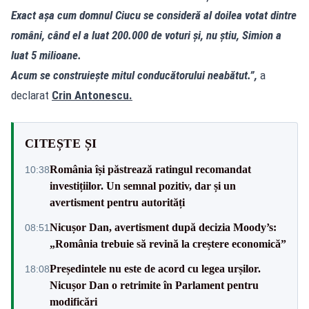
Exact așa cum domnul Ciucu se consideră al doilea votat dintre
români, când el a luat 200.000 de voturi și, nu știu, Simion a
luat 5 milioane.
Acum se construiește mitul conducătorului neabătut.”,
a
declarat
Crin Antonescu.
CITEȘTE ȘI
România își păstrează ratingul recomandat
10:38
investițiilor. Un semnal pozitiv, dar și un
avertisment pentru autorități
Nicușor Dan, avertisment după decizia Moody’s:
08:51
„România trebuie să revină la creștere economică”
Președintele nu este de acord cu legea urșilor.
18:08
Nicușor Dan o retrimite în Parlament pentru
modificări