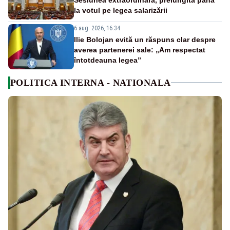
la votul pe legea salarizării
6 aug. 2026, 16:34
Ilie Bolojan evită un răspuns clar despre
averea partenerei sale: „Am respectat
întotdeauna legea”
POLITICA INTERNA - NATIONALA