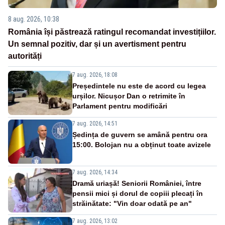
8 aug. 2026, 10:38
România își păstrează ratingul recomandat investițiilor.
Un semnal pozitiv, dar și un avertisment pentru
autorități
7 aug. 2026, 18:08
Președintele nu este de acord cu legea
urșilor. Nicușor Dan o retrimite în
Parlament pentru modificări
7 aug. 2026, 14:51
Ședința de guvern se amână pentru ora
15:00. Bolojan nu a obținut toate avizele
7 aug. 2026, 14:34
Dramă uriașă! Seniorii României, între
pensii mici și dorul de copiii plecați în
străinătate: "Vin doar odată pe an"
7 aug. 2026, 13:02