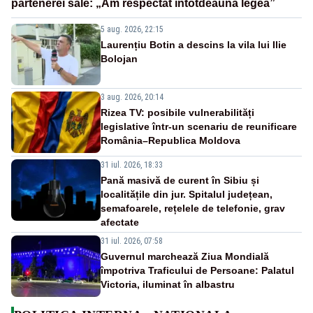
partenerei sale: „Am respectat întotdeauna legea”
5 aug. 2026, 22:15
Laurențiu Botin a descins la vila lui Ilie
Bolojan
3 aug. 2026, 20:14
Rizea TV: posibile vulnerabilități
legislative într-un scenariu de reunificare
România–Republica Moldova
31 iul. 2026, 18:33
Pană masivă de curent în Sibiu și
localitățile din jur. Spitalul județean,
semafoarele, rețelele de telefonie, grav
afectate
31 iul. 2026, 07:58
Guvernul marchează Ziua Mondială
împotriva Traficului de Persoane: Palatul
Victoria, iluminat în albastru