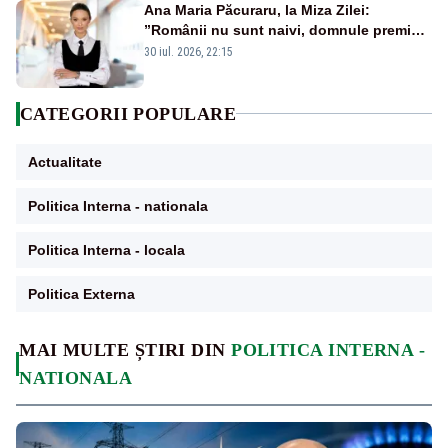
Ana Maria Păcuraru, la Miza Zilei:
”Românii nu sunt naivi, domnule premier
Bolojan”
30 iul. 2026, 22:15
CATEGORII POPULARE
Actualitate
Politica Interna - nationala
Politica Interna - locala
Politica Externa
MAI MULTE ȘTIRI DIN
POLITICA INTERNA -
NATIONALA