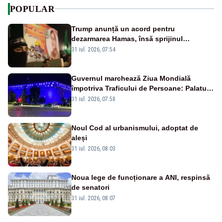
POPULAR
Trump anunță un acord pentru
dezarmarea Hamas, însă sprijinul
Israelului rămâne incert
31 iul. 2026, 07:54
Guvernul marchează Ziua Mondială
împotriva Traficului de Persoane: Palatul
Victoria, iluminat în albastru
31 iul. 2026, 07:58
Noul Cod al urbanismului, adoptat de
aleși
31 iul. 2026, 08:03
Noua lege de funcționare a ANI, respinsă
de senatori
31 iul. 2026, 08:07