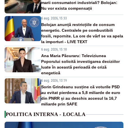
marii consumatori industriali? Bolojan:
Nu vor exista compensații
6 aug. 2026, 15:33
Bolojan anunță restricțiile de consum
energetic. Centralele pe combustibili
fosili, repornite. La ore de vârf se va apela
la importuri - LIVE TEXT
6 aug. 2026, 15:18
Ana Maria Păcuraru: Televiziunea
Poporului solicită investigarea deciziilor
luate în această perioadă de criză
enegetică
6 aug. 2026, 13:19
Sorin Grindeanu susține că voturile PSD
au evitat pierderea a 5,8 miliarde de euro
din PNRR și au deschis accesul la 16,7
miliarde prin SAFE
POLITICA INTERNA - LOCALA