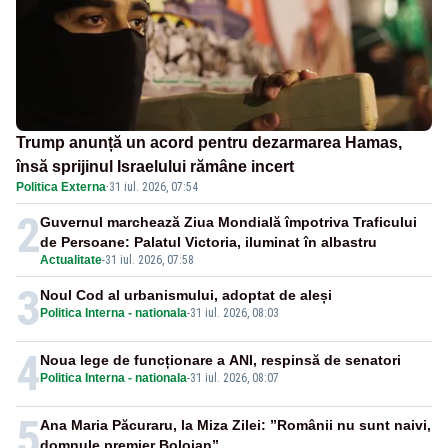
Trump anunță un acord pentru dezarmarea Hamas,
însă sprijinul Israelului rămâne incert
Politica Externa
·
31 iul. 2026, 07:54
2
Guvernul marchează Ziua Mondială împotriva Traficului
de Persoane: Palatul Victoria, iluminat în albastru
Actualitate
-
31 iul. 2026, 07:58
3
Noul Cod al urbanismului, adoptat de aleși
Politica Interna - nationala
-
31 iul. 2026, 08:03
4
Noua lege de funcționare a ANI, respinsă de senatori
Politica Interna - nationala
-
31 iul. 2026, 08:07
5
Ana Maria Păcuraru, la Miza Zilei: ”Românii nu sunt naivi,
domnule premier Bolojan”