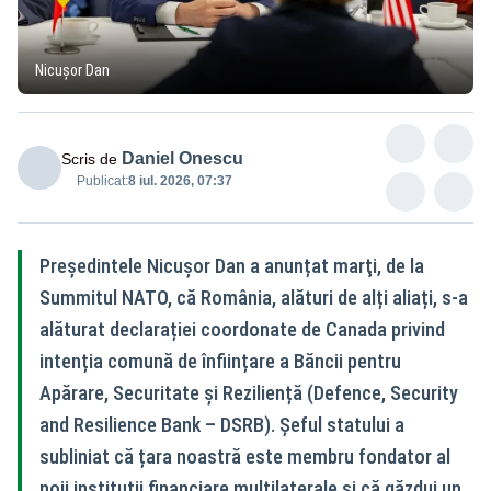
Nicușor Dan
Daniel Onescu
Scris de
Publicat:
8 iul. 2026, 07:37
Preşedintele Nicuşor Dan a anunțat marţi, de la
Summitul NATO, că România, alături de alți aliați, s-a
alăturat declarației coordonate de Canada privind
intenția comună de înființare a Băncii pentru
Apărare, Securitate și Reziliență (Defence, Security
and Resilience Bank – DSRB). Șeful statului a
subliniat că țara noastră este membru fondator al
noii instituții financiare multilaterale și că găzdui un