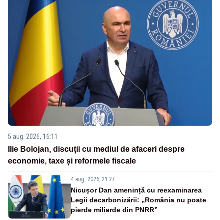
5 aug. 2026, 16:11
Ilie Bolojan, discuții cu mediul de afaceri despre
economie, taxe și reformele fiscale
4 aug. 2026, 21:27
Nicușor Dan amenință cu reexaminarea
Legii decarbonizării: „România nu poate
pierde miliarde din PNRR”