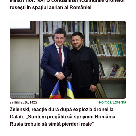
Mihai Fifor: NATO condamnă incursiunile dronelor
rusești în spațiul aerian al României
29 mai 2026, 14:29
Politica Externa
Zelenski, reacție dură după explozia dronei la
Galați: „Suntem pregătiți să sprijinim România.
Rusia trebuie să simtă pierderi reale”