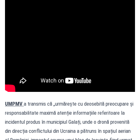
UMPMV
a transmis că „urmărește cu deosebită preocupare și
responsabilitate maximă atenție informațiile referitoare la
incidentul produs în municipiul Galați, unde o dronă provenită
din direcția conflictului din Ucraina a pătruns în spațiul aerian
al României, impactul asupra unui bloc de locuințe fiind urmat