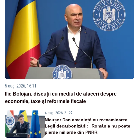
5 aug. 2026, 16:11
Ilie Bolojan, discuții cu mediul de afaceri despre
economie, taxe și reformele fiscale
4 aug. 2026, 21:27
Nicușor Dan amenință cu reexaminarea
Legii decarbonizării: „România nu poate
pierde miliarde din PNRR”