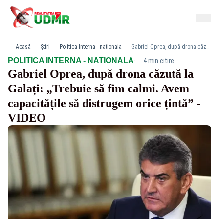
Acasă
Știri
Politica Interna - nationala
Gabriel Oprea, după drona căzută la Galați: „Trebuie să fim calmi. Avem capacitățile să distrugem orice țintă” - VIDEO
·
POLITICA INTERNA - NATIONALA
4 min citire
Gabriel Oprea, după drona căzută la
Galați: „Trebuie să fim calmi. Avem
capacitățile să distrugem orice țintă” -
VIDEO