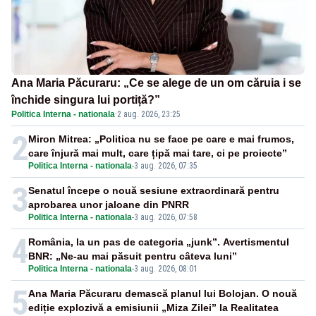
Ana Maria Păcuraru: „Ce se alege de un om căruia i se
închide singura lui portiță?”
Politica Interna - nationala
·
2 aug. 2026, 23:25
2
Miron Mitrea: „Politica nu se face pe care e mai frumos,
care înjură mai mult, care țipă mai tare, ci pe proiecte”
Politica Interna - nationala
-
3 aug. 2026, 07:35
3
Senatul începe o nouă sesiune extraordinară pentru
aprobarea unor jaloane din PNRR
Politica Interna - nationala
-
3 aug. 2026, 07:58
4
România, la un pas de categoria „junk”. Avertismentul
BNR: „Ne-au mai păsuit pentru câteva luni”
Politica Interna - nationala
-
3 aug. 2026, 08:01
5
Ana Maria Păcuraru demască planul lui Bolojan. O nouă
ediție explozivă a emisiunii „Miza Zilei” la Realitatea