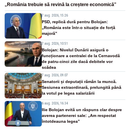
„România trebuie să revină la creștere economică”
7 aug. 2026, 15:26
PSD, replică dură pentru Bolojan:
„România este într-o situație de forță
majoră”
7 aug. 2026, 10:51
Bolojan: Nivelul Dunării asigură o
funcționare a centralei de la Cernavodă
de patru-cinci zile dacă debitele vor
scădea
7 aug. 2026, 09:07
Senatorii și deputații rămân la muncă.
Sesiunea extraordinară, prelungită până
la votul pe legea salarizării
6 aug. 2026, 16:34
Ilie Bolojan evită un răspuns clar despre
averea partenerei sale: „Am respectat
întotdeauna legea”