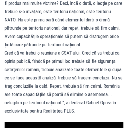
fi produs mai multe victime? Deci, încă o dată, o lecție pe care
trebuie s-o învățăm, este teritoriu național, este teritoriu
NATO. Nu este prima oară când elementul dintr-o dronă
pătrunde pe teritoriu național, dar repet, trebuie să fim calmi.
Avem capacitățile operaționale să putem să distrugem orice
țintă care pătrunde pe teritoriul național.
Cred că va trebui o reuniune a CSAT-ului. Cred că va trebui ca
opinia publică, fiindcă pe primul loc trebuie să fie siguranța
cetățenilor români, trebuie analizate toate elementele și după
ce se face această analiză, trebuie să tragem concluzii. Nu se
trag concluziile la cald. Repet, trebuie să fim calmi. România
are toate capacitățile să poată să elimine o asemenea...
nelegitim pe teritoriul național.”, a declarat Gabriel Oprea în
exclusivitate pentru Realitatea PLUS.