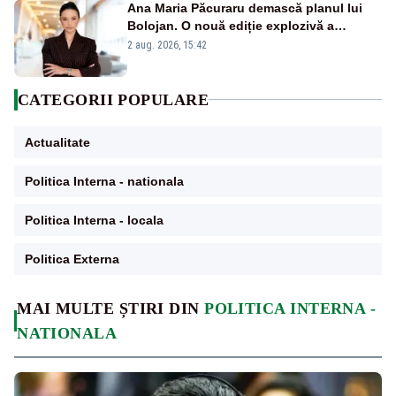
Ana Maria Păcuraru demască planul lui
Bolojan. O nouă ediție explozivă a
emisiunii „Miza Zilei” la Realitatea PLUS
2 aug. 2026, 15:42
CATEGORII POPULARE
Actualitate
Politica Interna - nationala
Politica Interna - locala
Politica Externa
MAI MULTE ȘTIRI DIN
POLITICA INTERNA -
NATIONALA