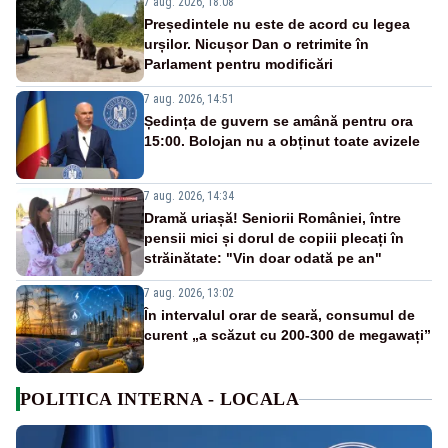
7 aug. 2026, 18:08
Președintele nu este de acord cu legea
urșilor. Nicușor Dan o retrimite în
Parlament pentru modificări
7 aug. 2026, 14:51
Ședința de guvern se amână pentru ora
15:00. Bolojan nu a obținut toate avizele
7 aug. 2026, 14:34
Dramă uriașă! Seniorii României, între
pensii mici și dorul de copiii plecați în
străinătate: "Vin doar odată pe an"
7 aug. 2026, 13:02
În intervalul orar de seară, consumul de
curent „a scăzut cu 200-300 de megawați”
POLITICA INTERNA - LOCALA