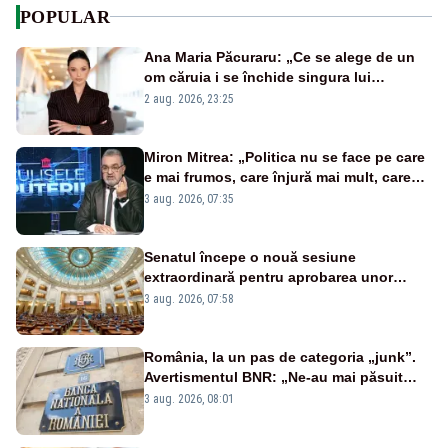
POPULAR
Ana Maria Păcuraru: „Ce se alege de un
om căruia i se închide singura lui
portiță?”
2 aug. 2026, 23:25
Miron Mitrea: „Politica nu se face pe care
e mai frumos, care înjură mai mult, care
țipă mai tare, ci pe proiecte”
3 aug. 2026, 07:35
Senatul începe o nouă sesiune
extraordinară pentru aprobarea unor
jaloane din PNRR
3 aug. 2026, 07:58
România, la un pas de categoria „junk”.
Avertismentul BNR: „Ne-au mai păsuit
pentru câteva luni”
3 aug. 2026, 08:01