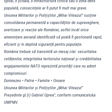
spital, o școală, o infrastructură critică sau o zonă dens
populată, consecințele ar fi putut fi mult mai grave.
Uniunea Militarilor și Polițiștilor „Mihai Viteazul” susține
consolidarea permanentă a capacităților de supraveghere,
avertizare și reacție ale României, astfel încât orice
amenințare aeriană identificată să poată fi gestionată rapid,
eficient și în deplină siguranță pentru populație.
România trebuie să transmită un mesaj clar: securitatea
cetățenilor, integritatea teritoriului național și credibilitatea
angajamentelor NATO reprezintă priorități care nu admit
compromisuri.
Dumnezeu • Patrie • Familie • Onoare
Uniunea Militarilor și Polițiștilor „Mihai Viteazul”
Președinte gl.(r) Gabriel Oprea
”, conform comunicatului
UMPMV.