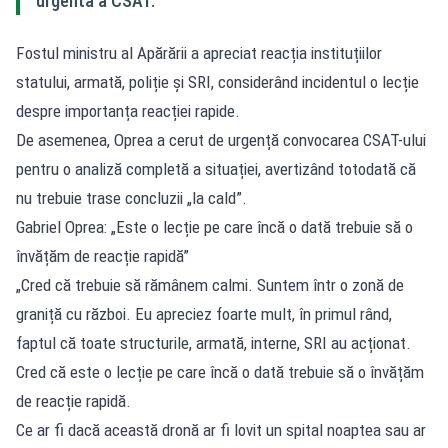
urgentă a CSAT.
Fostul ministru al Apărării a apreciat reacția instituțiilor
statului, armată, poliție și SRI, considerând incidentul o lecție
despre importanța reacției rapide.
De asemenea, Oprea a cerut de urgență convocarea CSAT-ului
pentru o analiză completă a situației, avertizând totodată că
nu trebuie trase concluzii „la cald”.
Gabriel Oprea: „Este o lecție pe care încă o dată trebuie să o
învățăm de reacție rapidă”
„Cred că trebuie să rămânem calmi. Suntem într o zonă de
graniță cu război. Eu apreciez foarte mult, în primul rând,
faptul că toate structurile, armată, interne, SRI au acționat.
Cred că este o lecție pe care încă o dată trebuie să o învățăm
de reacție rapidă.
Ce ar fi dacă această dronă ar fi lovit un spital noaptea sau ar