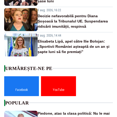
șase luni
3 aug. 2026, 16:22
Decizie nefavorabilă pentru Diana
Șoșoacă la Tribunalul UE. Suspendarea
ridicării imunității, respinsă
3 aug. 2026, 14:44
Elisabeta Lipă, apel către Ilie Bolojan:
„Sportivii României așteaptă de un an și
șapte luni să fie premiați”
URMĂREȘTE-NE PE
Facebook
YouTube
POPULAR
Piedone, atac la clasa politică: Nu le mai