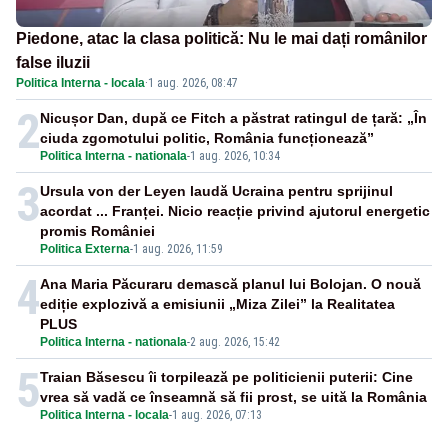
Piedone, atac la clasa politică: Nu le mai dați românilor
false iluzii
Politica Interna - locala
·
1 aug. 2026, 08:47
2
Nicușor Dan, după ce Fitch a păstrat ratingul de țară: „În
ciuda zgomotului politic, România funcționează”
Politica Interna - nationala
-
1 aug. 2026, 10:34
3
Ursula von der Leyen laudă Ucraina pentru sprijinul
acordat ... Franței. Nicio reacție privind ajutorul energetic
promis României
Politica Externa
-
1 aug. 2026, 11:59
4
Ana Maria Păcuraru demască planul lui Bolojan. O nouă
ediție explozivă a emisiunii „Miza Zilei” la Realitatea
PLUS
Politica Interna - nationala
-
2 aug. 2026, 15:42
5
Traian Băsescu îi torpilează pe politicienii puterii: Cine
vrea să vadă ce înseamnă să fii prost, se uită la România
Politica Interna - locala
-
1 aug. 2026, 07:13