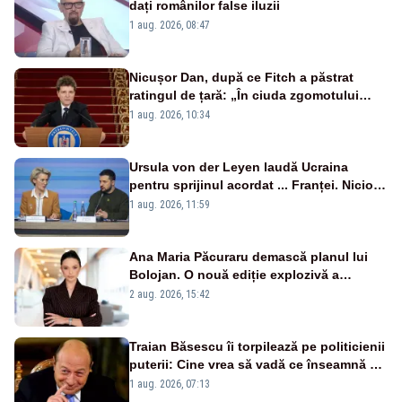
dați românilor false iluzii
1 aug. 2026, 08:47
Nicușor Dan, după ce Fitch a păstrat
ratingul de țară: „În ciuda zgomotului
politic, România funcționează”
1 aug. 2026, 10:34
Ursula von der Leyen laudă Ucraina
pentru sprijinul acordat ... Franței. Nicio
reacție privind ajutorul energetic promis
1 aug. 2026, 11:59
României
Ana Maria Păcuraru demască planul lui
Bolojan. O nouă ediție explozivă a
emisiunii „Miza Zilei” la Realitatea PLUS
2 aug. 2026, 15:42
Traian Băsescu îi torpilează pe politicienii
puterii: Cine vrea să vadă ce înseamnă să
fii prost, se uită la România
1 aug. 2026, 07:13