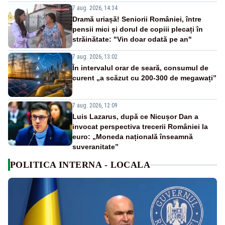
7 aug. 2026, 14:34
Dramă uriașă! Seniorii României, între
pensii mici și dorul de copiii plecați în
străinătate: "Vin doar odată pe an"
7 aug. 2026, 13:02
În intervalul orar de seară, consumul de
curent „a scăzut cu 200-300 de megawați”
7 aug. 2026, 12:09
Luis Lazarus, după ce Nicușor Dan a
invocat perspectiva trecerii României la
euro: „Moneda națională înseamnă
suveranitate”
POLITICA INTERNA - LOCALA