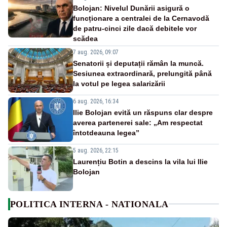
Bolojan: Nivelul Dunării asigură o
funcționare a centralei de la Cernavodă
de patru-cinci zile dacă debitele vor
scădea
7 aug. 2026, 09:07
Senatorii și deputații rămân la muncă.
Sesiunea extraordinară, prelungită până
la votul pe legea salarizării
6 aug. 2026, 16:34
Ilie Bolojan evită un răspuns clar despre
averea partenerei sale: „Am respectat
întotdeauna legea”
5 aug. 2026, 22:15
Laurențiu Botin a descins la vila lui Ilie
Bolojan
POLITICA INTERNA - NATIONALA