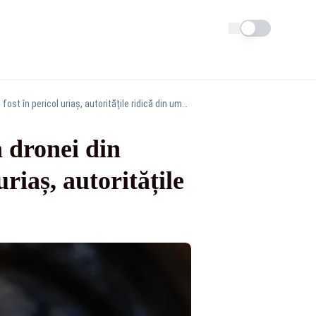
Schimba tema
Anca Alexandrescu, reacție dură după explozia dronei din Portul Constanța: „Oamenii au fost în pericol uriaș, autoritățile ridică din umeri” - VIDEO
 dronei din
riaș, autoritățile