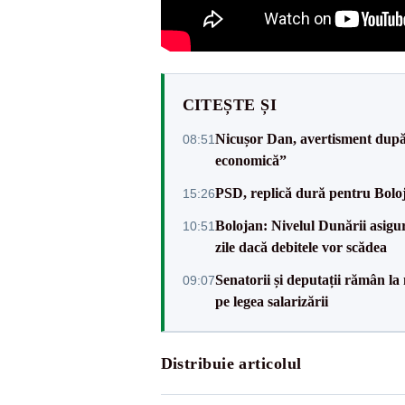
CITEȘTE ȘI
Nicușor Dan, avertisment după 
08:51
economică”
PSD, replică dură pentru Boloj
15:26
Bolojan: Nivelul Dunării asigur
10:51
zile dacă debitele vor scădea
Senatorii și deputații rămân la
09:07
pe legea salarizării
Distribuie articolul