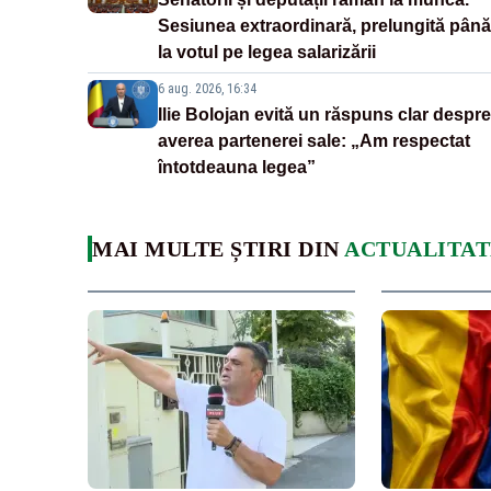
Sesiunea extraordinară, prelungită până
la votul pe legea salarizării
6 aug. 2026, 16:34
Ilie Bolojan evită un răspuns clar despre
averea partenerei sale: „Am respectat
întotdeauna legea”
MAI MULTE ȘTIRI DIN
ACTUALITAT