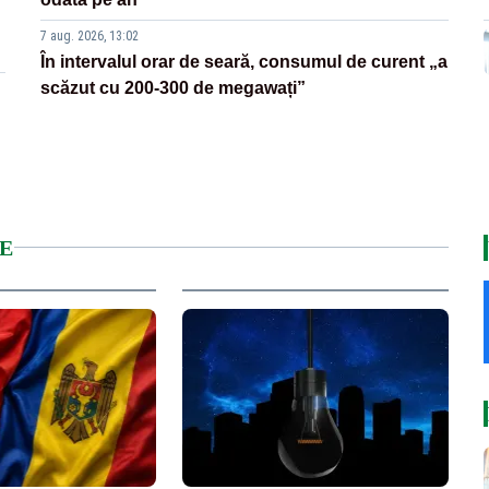
7 aug. 2026, 13:02
În intervalul orar de seară, consumul de curent „a
scăzut cu 200-300 de megawați”
E