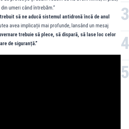
ă din umeri când întrebăm.”
i trebuit să ne aducă sistemul antidronă încă de anul
utea avea implicații mai profunde, lansând un mesaj
guvernare trebuie să plece, să dispară, să lase loc celor
are de siguranță.”