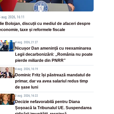
5 aug. 2026, 16:11
Ilie Bolojan, discuții cu mediul de afaceri despre
economie, taxe și reformele fiscale
4 aug. 2026, 21:27
Nicușor Dan amenință cu reexaminarea
Legii decarbonizării: „România nu poate
pierde miliarde din PNRR”
4 aug. 2026, 16:19
Dominic Fritz își păstrează mandatul de
primar, dar va avea salariul redus timp
de șase luni
3 aug. 2026, 16:22
Decizie nefavorabilă pentru Diana
Șoșoacă la Tribunalul UE. Suspendarea
ridicării imunității, respinsă