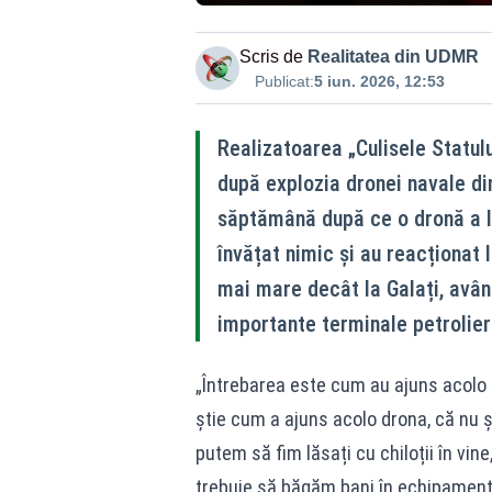
Scris de
Realitatea din UDMR
Publicat:
5 iun. 2026, 12:53
Realizatoarea „Culisele Statul
după explozia dronei navale din
săptămână după ce o dronă a lov
învățat nimic și au reacționat le
mai mare decât la Galați, avân
importante terminale petrolier
„Întrebarea este cum au ajuns acolo
știe cum a ajuns acolo drona, că nu ș
putem să fim lăsați cu chiloții în vine
trebuie să băgăm bani în echipament