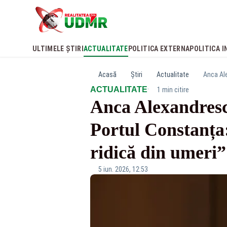
ULTIMELE ȘTIRI
ACTUALITATE
POLITICA EXTERNA
POLITICA I
Acasă
Știri
Actualitate
·
ACTUALITATE
1 min citire
Anca Alexandrescu
Portul Constanța:
ridică din umeri
5 iun. 2026, 12:53