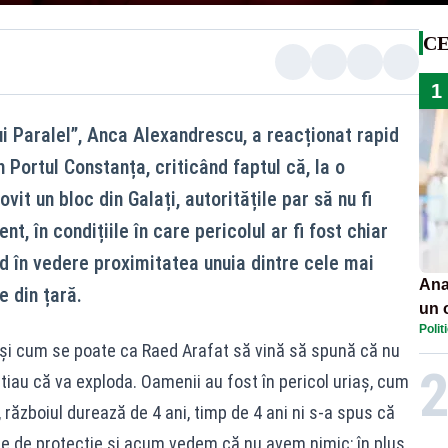
CE
1
ui Paralel”, Anca Alexandrescu, a reacționat rapid
 Portul Constanța, criticând faptul că, la o
it un bloc din Galați, autoritățile par să nu fi
nt, în condițiile în care pericolul ar fi fost chiar
d în vedere proximitatea unuia dintre cele mai
Ana
e din țară.
un 
Polit
por
 și cum se poate ca Raed Arafat să vină să spună că nu
tiau că va exploda. Oamenii au fost în pericol uriaș, cum
, războiul durează de 4 ani, timp de 4 ani ni s-a spus că
e de protecție și acum vedem că nu avem nimic; în plus,