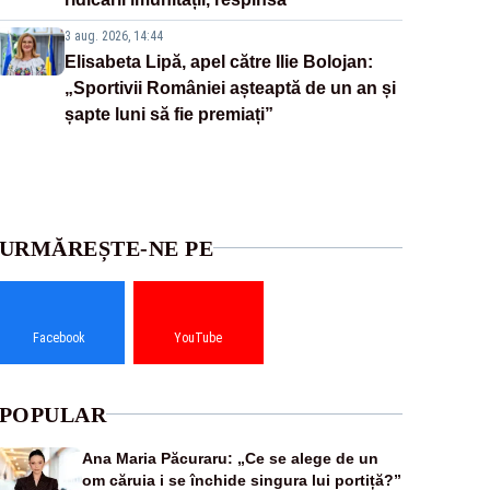
3 aug. 2026, 14:44
Elisabeta Lipă, apel către Ilie Bolojan:
„Sportivii României așteaptă de un an și
șapte luni să fie premiați”
URMĂREȘTE-NE PE
Facebook
YouTube
POPULAR
Ana Maria Păcuraru: „Ce se alege de un
om căruia i se închide singura lui portiță?”