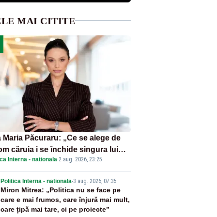
LE MAI CITITE
 Maria Păcuraru: „Ce se alege de
om căruia i se închide singura lui
ica Interna - nationala
·
2 aug. 2026, 23:25
tiță?”
2
Politica Interna - nationala
-
3 aug. 2026, 07:35
Miron Mitrea: „Politica nu se face pe
care e mai frumos, care înjură mai mult,
care țipă mai tare, ci pe proiecte”