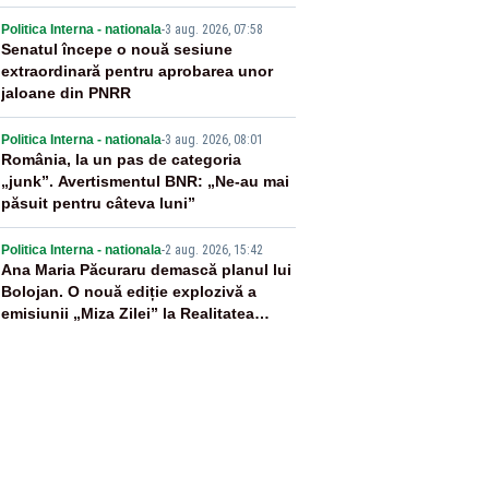
3
Politica Interna - nationala
-
3 aug. 2026, 07:58
Senatul începe o nouă sesiune
extraordinară pentru aprobarea unor
jaloane din PNRR
4
Politica Interna - nationala
-
3 aug. 2026, 08:01
România, la un pas de categoria
„junk”. Avertismentul BNR: „Ne-au mai
păsuit pentru câteva luni”
5
Politica Interna - nationala
-
2 aug. 2026, 15:42
Ana Maria Păcuraru demască planul lui
Bolojan. O nouă ediție explozivă a
emisiunii „Miza Zilei” la Realitatea
PLUS