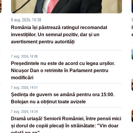
8 aug. 2026, 10:38
România își păstrează ratingul recomandat
investițiilor. Un semnal pozitiv, dar și un
avertisment pentru autorități
7 aug. 2026, 18:08
Președintele nu este de acord cu legea urșilor.
Nicușor Dan o retrimite în Parlament pentru
modificări
7 aug. 2026, 14:51
Ședința de guvern se amână pentru ora 15:00.
Bolojan nu a obținut toate avizele
7 aug. 2026, 14:34
Dramă uriașă! Seniorii României, între pensii mici
și dorul de copiii plecați în străinătate: "Vin doar
odată pe an"