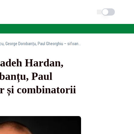
Schimba tema
Caracatița din Transporturi și Aeroporturi: Saadeh Hardan, Felix Rache, Bogdan Mândrescu, George Dorobanțu, Paul Gheorghiu – sifoanele acoperite, regii furturilor și combinatorii contractelor - ANCHETĂ JURNALISTICĂ
Saadeh Hardan,
banțu, Paul
r și combinatorii