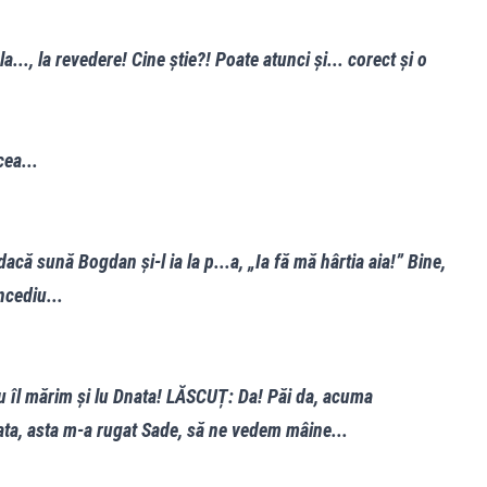
..., la revedere! Cine știe?! Poate atunci și... corect și o
ea...
că sună Bogdan și-l ia la p...a, „Ia fă mă hârtia aia!” Bine,
ncediu...
îl mărim și lu Dnata! LĂSCUȚ: Da! Păi da, acuma
ata, asta m-a rugat Sade, să ne vedem mâine...