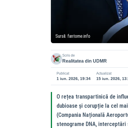
Sursă: fantome.info
Scris de
Realitatea din UDMR
Publicat
Actualizat
1 iun. 2026, 19:34
15 iun. 2026, 13
O rețea transpartinică de influe
dubioase și corupție la cel mai 
(Compania Națională Aeroportu
stenograme DNA, interceptări ș