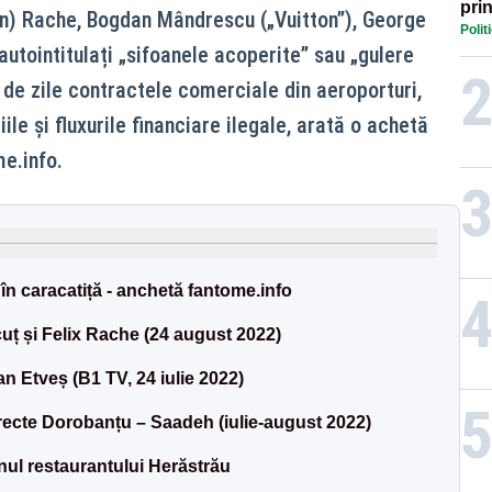
prin
an) Rache, Bogdan Mândrescu („Vuitton”), George
Polit
Mol
utointitulați „sifoanele acoperite” sau „gulere
 de zile contractele comerciale din aeroporturi,
iile și fluxurile financiare ilegale, arată o achetă
me.info.
or în caracatiță - anchetă fantome.info
ț și Felix Rache (24 august 2022)
an Etveș (B1 TV, 24 iulie 2022)
recte Dorobanțu – Saadeh (iulie-august 2022)
ul restaurantului Herăstrău