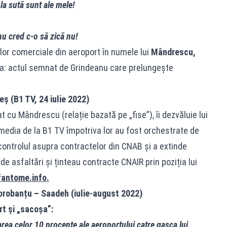
 la sută sunt ale mele!
nu cred c-o să zică nu!
or comerciale din aeroport în numele lui
Mândrescu,
a: actul semnat de Grindeanu care prelungește
eș (B1 TV, 24 iulie 2022)
at cu Mândrescu (relație bazată pe „fise”), îi dezvăluie lui
media de la B1 TV împotriva lor au fost orchestrate de
controlul asupra contractelor din CNAB și a extinde
ă de asfaltări și ținteau contracte CNAIR prin poziția lui
fantome.info
.
orobanțu – Saadeh (iulie-august 2022)
rt și „sacoșa”:
ea celor 10 procente ale aeroportului catre gasca lui