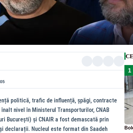
CE
1
:05
nță politică, trafic de influență, șpăgi, contracte
înalt nivel în Ministerul Transporturilor, CNAB
ri București) și CNAIR a fost demascată prin
i declarații. Nucleul este format din Saadeh
Bol