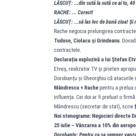
LĂSCUȚ: ...din sută la sută ce ai tu, 40
RACHE: ... Corect!
LĂSCUȚ: ...să las loc de bună ziua! Și 
Rache negocia prelungirea contractel
Tudose, Ciolacu și Grindeanu
. Dovad
contractele.
Declarația explozivă a lui Ștefan Etv
Etveș, realizator TV și prieten apropi
Dorobanțu și Gheorghiu că atacurile 
Mândrescu + Rache
pentru a prelua 
influența. Cei doi ar fi preluat o firm
Mândrescu (secretar de stat), scrie
Noi stenograme: Negocieri directe D
25 iulie – Vânzarea a 10% din aeropo
Dorobantu: Pentru ca sa semnez vanzar