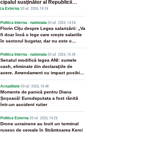
cipalul susţinător al Republicii
ica Externa
·
30 iul. 2026, 14:34
dova la nivelul Uniunii Europene
2
Politica Interna - nationala
-
30 iul. 2026, 14:56
Florin Cîțu despre Legea salarizării: „Va
fi doar încă o lege care crește salariile
în sectorul bugetar, dar nu este o
reformă”
3
Politica Interna - nationala
-
30 iul. 2026, 16:38
Senatul modifică legea ANI: sumele
cash, eliminate din declaraţiile de
avere. Amendament cu impact posibil
asupra lui Dominic Fritz
4
Actualitate
-
30 iul. 2026, 16:48
Momente de panică pentru Diana
Șoșoacă! Eurodeputata a fost rănită
într-un accident rutier
5
Politica Externa
-
30 iul. 2026, 14:26
Drone ucrainene au lovit un terminal
rusesc de cereale în Strâmtoarea Kerci