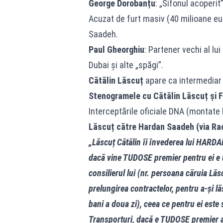
George Dorobanțu
: „Sifonul acoperit
Acuzat de furt masiv (40 milioane eur
Saadeh.
Paul Gheorghiu
: Partener vechi al lu
Dubai și alte „spăgi”.
Cătălin Lăscuț
apare ca intermediar 
Stenogramele cu Cătălin Lăscuț și F
Interceptările oficiale DNA (montate 
Lăscuț către Hardan Saadeh (via Ra
„Lăscuț Cătălin îi învederea lui HARDAN
dacă vine TUDOSE premier pentru ei e 
consilierul lui (nr. persoana căruia Lă
prelungirea contractelor, pentru a-și 
bani a doua zi), ceea ce pentru ei este
Transporturi, dacă e TUDOSE premier ai