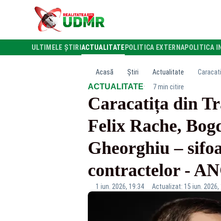
ULTIMELE ȘTIRI
ACTUALITATE
POLITICA EXTERNA
POLITICA I
Acasă
Știri
Actualitate
·
ACTUALITATE
7 min citire
Caracatița din T
Felix Rache, Bog
Gheorghiu – sifoan
contractelor -
1 iun. 2026, 19:34
Actualizat: 15 iun. 2026,