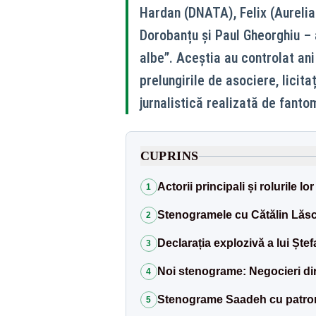
Hardan (DNATA), Felix (Aureli
Dorobanțu și Paul Gheorghiu – a
albe”. Aceștia au controlat ani
prelungirile de asociere, licitaț
jurnalistică realizată de fanto
CUPRINS
Actorii principali și rolurile l
1
Stenogramele cu Cătălin Lăscu
2
Declarația explozivă a lui Ștef
3
Noi stenograme: Negocieri di
4
Stenograme Saadeh cu patron
5