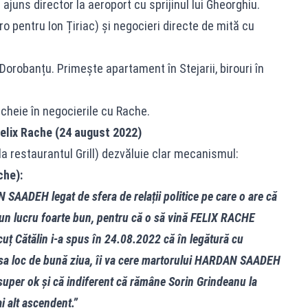
” ajuns director la aeroport cu sprijinul lui Gheorghiu.
o pentru Ion Țiriac) și negocieri directe de mită cu
i Dorobanțu. Primește apartament în Stejarii, birouri în
cheie în negocierile cu Rache.
elix Rache (24 august 2022)
la restaurantul Grill) dezvăluie clar mecanismul:
che):
 SAADEH legat de sfera de relații politice pe care o are că
un lucru foarte bun, pentru că o să vină FELIX RACHE
scuț Cătălin i-a spus în 24.08.2022 că în legătură cu
lăsa loc de bună ziua, îi va cere martorului HARDAN SAADEH
 super ok și că indiferent că rămâne Sorin Grindeanu la
 alt ascendent.”