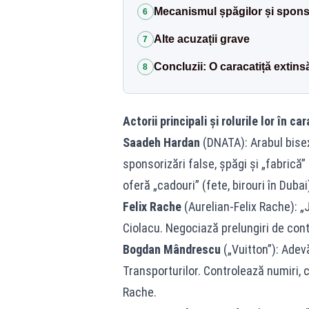
Mecanismul șpăgilor și sponsor
6
Alte acuzații grave
7
Concluzii: O caracatiță extins
8
Actorii principali și rolurile lor în ca
Saadeh Hardan
(DNATA): Arabul bisex
sponsorizări false, șpăgi și „fabrică
oferă „cadouri” (fete, birouri în Dubai
Felix Rache
(Aurelian-Felix Rache): „
Ciolacu. Negociază prelungiri de cont
Bogdan Mândrescu
(„Vuitton”): Adev
Transporturilor. Controlează numiri, c
Rache.