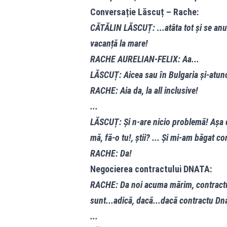
Conversație Lăscuț – Rache:
CĂTĂLIN LĂSCUȚ: ...atâta tot și se anula
vacanță la mare!
RACHE AURELIAN-FELIX: Aa...
LĂSCUȚ: Aicea sau în Bulgaria și-atunc
RACHE: Aia da, la all inclusive!
...
LĂSCUȚ: Și n-are nicio problemă! Așa da
mă, fă-o tu!, știi? ... Și mi-am băgat co
RACHE: Da!
Negocierea contractului DNATA:
RACHE: Da noi acuma mărim, contractu 
sunt...adică, dacă...dacă contractu Dn
...