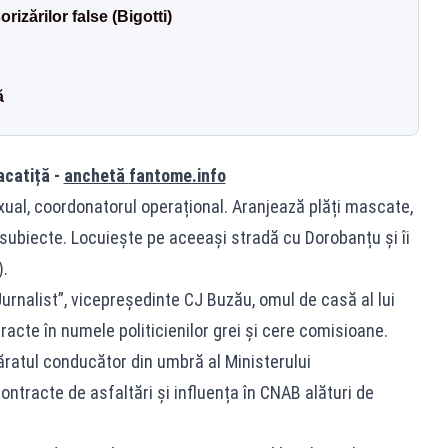
izărilor false (Bigotti)
ă
racatiță -
anchetă
fantome.info
ual, coordonatorul operațional. Aranjează plăți mascate,
” subiecte. Locuiește pe aceeași stradă cu Dorobanțu și îi
).
Jurnalist”, vicepreședinte CJ Buzău, omul de casă al lui
racte în numele politicienilor grei și cere comisioane.
ăratul conducător din umbră al Ministerului
ontracte de asfaltări și influența în CNAB alături de