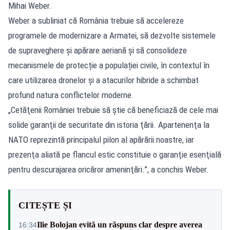
Mihai Weber.
Weber a subliniat că România trebuie să accelereze
programele de modernizare a Armatei, să dezvolte sistemele
de supraveghere și apărare aeriană și să consolideze
mecanismele de protecție a populației civile, în contextul în
care utilizarea dronelor și a atacurilor hibride a schimbat
profund natura conflictelor moderne.
„Cetăţenii României trebuie să ştie că beneficiază de cele mai
solide garanţii de securitate din istoria ţării. Apartenenţa la
NATO reprezintă principalul pilon al apărării noastre, iar
prezenţa aliată pe flancul estic constituie o garanţie esenţială
pentru descurajarea oricăror ameninţări.”, a conchis Weber.
CITEȘTE ȘI
Ilie Bolojan evită un răspuns clar despre averea
16:34