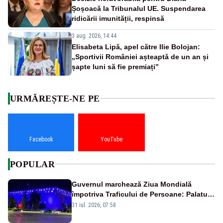
Șoșoacă la Tribunalul UE. Suspendarea
ridicării imunității, respinsă
3 aug. 2026, 14:44
Elisabeta Lipă, apel către Ilie Bolojan:
„Sportivii României așteaptă de un an și
șapte luni să fie premiați”
URMĂREȘTE-NE PE
Facebook
YouTube
POPULAR
Guvernul marchează Ziua Mondială
împotriva Traficului de Persoane: Palatul
Victoria, iluminat în albastru
31 iul. 2026, 07:58