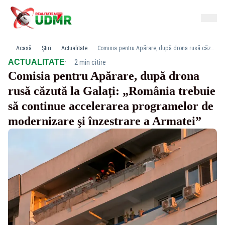
Acasă
Știri
Actualitate
Comisia pentru Apărare, după drona rusă căzută la Galați: „România trebuie să continue accelerarea programelor de modernizare şi înzestrare a Armatei”
·
ACTUALITATE
2 min citire
Comisia pentru Apărare, după drona
rusă căzută la Galați: „România trebuie
să continue accelerarea programelor de
modernizare şi înzestrare a Armatei”