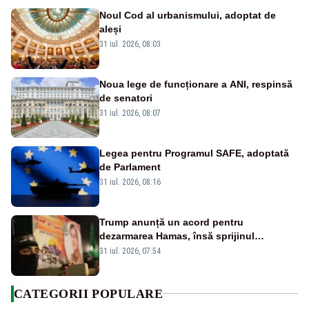
Noul Cod al urbanismului, adoptat de
aleși
31 iul. 2026, 08:03
Noua lege de funcționare a ANI, respinsă
de senatori
31 iul. 2026, 08:07
Legea pentru Programul SAFE, adoptată
de Parlament
31 iul. 2026, 08:16
Trump anunță un acord pentru
dezarmarea Hamas, însă sprijinul
Israelului rămâne incert
31 iul. 2026, 07:54
CATEGORII POPULARE