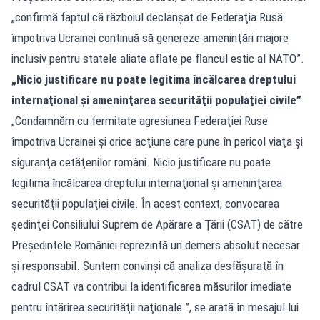
„confirmă faptul că războiul declanşat de Federaţia Rusă
împotriva Ucrainei continuă să genereze ameninţări majore
inclusiv pentru statele aliate aflate pe flancul estic al NATO”.
„Nicio justificare nu poate legitima încălcarea dreptului
internaţional şi ameninţarea securităţii populaţiei civile”
„Condamnăm cu fermitate agresiunea Federaţiei Ruse
împotriva Ucrainei şi orice acţiune care pune în pericol viaţa şi
siguranţa cetăţenilor români. Nicio justificare nu poate
legitima încălcarea dreptului internaţional şi ameninţarea
securităţii populaţiei civile. În acest context, convocarea
şedinţei Consiliului Suprem de Apărare a Ţării (CSAT) de către
Preşedintele României reprezintă un demers absolut necesar
şi responsabil. Suntem convinşi că analiza desfăşurată în
cadrul CSAT va contribui la identificarea măsurilor imediate
pentru întărirea securităţii naţionale.”, se arată în mesajul lui