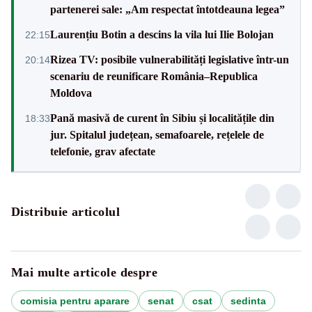
partenerei sale: „Am respectat întotdeauna legea”
Laurențiu Botin a descins la vila lui Ilie Bolojan
22:15
Rizea TV: posibile vulnerabilități legislative într-un
20:14
scenariu de reunificare România–Republica
Moldova
Pană masivă de curent în Sibiu și localitățile din
18:33
jur. Spitalul județean, semafoarele, rețelele de
telefonie, grav afectate
Distribuie articolul
Mai multe articole despre
comisia pentru aparare
senat
csat
sedinta