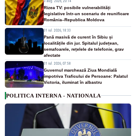
3 aug. 2026, 20:14
Rizea TV: posibile vulnerabilități
legislative într-un scenariu de reunificare
România–Republica Moldova
31 iul. 2026, 18:33
Pană masivă de curent în Sibiu și
localitățile din jur. Spitalul județean,
semafoarele, rețelele de telefonie, grav
afectate
31 iul. 2026, 07:58
Guvernul marchează Ziua Mondială
împotriva Traficului de Persoane: Palatul
Victoria, iluminat în albastru
POLITICA INTERNA - NATIONALA