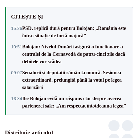
CITEȘTE ȘI
PSD, replică dură pentru Bolojan: „România este
15:26
într-o situație de forță majoră”
Bolojan: Nivelul Dunării asigură o funcționare a
10:51
centralei de la Cernavodă de patru-cinci zile dacă
debitele vor scădea
Senatorii și deputații rămân la muncă. Sesiunea
09:07
extraordinară, prelungită până la votul pe legea
salarizării
Ilie Bolojan evită un răspuns clar despre averea
16:34
partenerei sale: „Am respectat întotdeauna legea”
Distribuie articolul