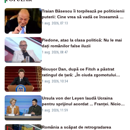
Traian Băsescu îi torpilează pe politicienii
puterii: Cine vrea să vadă ce înseamnă să
fii prost, se uită la România
1 aug. 2026, 07:13
Piedone, atac la clasa politică: Nu le mai
dați românilor false iluzii
1 aug. 2026, 08:47
Nicușor Dan, după ce Fitch a păstrat
ratingul de țară: „În ciuda zgomotului
politic, România funcționează”
1 aug. 2026, 10:34
Ursula von der Leyen laudă Ucraina
pentru sprijinul acordat ... Franței. Nicio
reacție privind ajutorul energetic promis
1 aug. 2026, 11:59
României
România a scăpat de retrogradarea