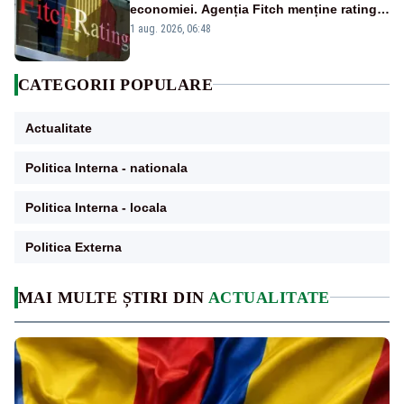
economiei. Agenția Fitch menține ratingul
„BBB-” cu perspectivă negativă
1 aug. 2026, 06:48
CATEGORII POPULARE
Actualitate
Politica Interna - nationala
Politica Interna - locala
Politica Externa
MAI MULTE ȘTIRI DIN
ACTUALITATE