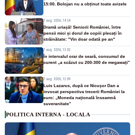
15:00. Bolojan nu a obținut toate avizele
7 aug. 2026, 14:34
Dramă uriașă! Seniorii României, între
pensii mici și dorul de copiii plecați în
străinătate: "Vin doar odată pe an"
7 aug. 2026, 13:02
În intervalul orar de seară, consumul de
curent „a scăzut cu 200-300 de megawați”
7 aug. 2026, 12:09
Luis Lazarus, după ce Nicușor Dan a
invocat perspectiva trecerii României la
euro: „Moneda națională înseamnă
suveranitate”
POLITICA INTERNA - LOCALA