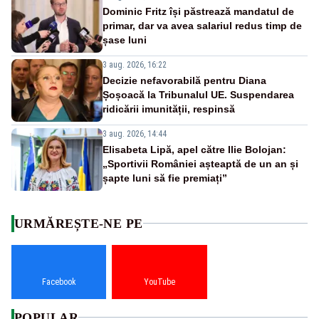
Dominic Fritz își păstrează mandatul de
primar, dar va avea salariul redus timp de
șase luni
3 aug. 2026, 16:22
Decizie nefavorabilă pentru Diana
Șoșoacă la Tribunalul UE. Suspendarea
ridicării imunității, respinsă
3 aug. 2026, 14:44
Elisabeta Lipă, apel către Ilie Bolojan:
„Sportivii României așteaptă de un an și
șapte luni să fie premiați”
URMĂREȘTE-NE PE
Facebook
YouTube
POPULAR