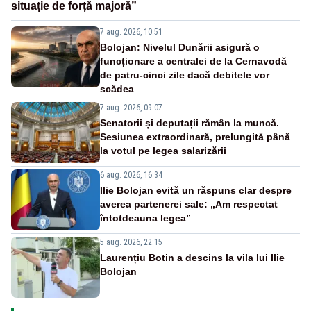
situație de forță majoră”
7 aug. 2026, 10:51
Bolojan: Nivelul Dunării asigură o
funcționare a centralei de la Cernavodă
de patru-cinci zile dacă debitele vor
scădea
7 aug. 2026, 09:07
Senatorii și deputații rămân la muncă.
Sesiunea extraordinară, prelungită până
la votul pe legea salarizării
6 aug. 2026, 16:34
Ilie Bolojan evită un răspuns clar despre
averea partenerei sale: „Am respectat
întotdeauna legea”
5 aug. 2026, 22:15
Laurențiu Botin a descins la vila lui Ilie
Bolojan