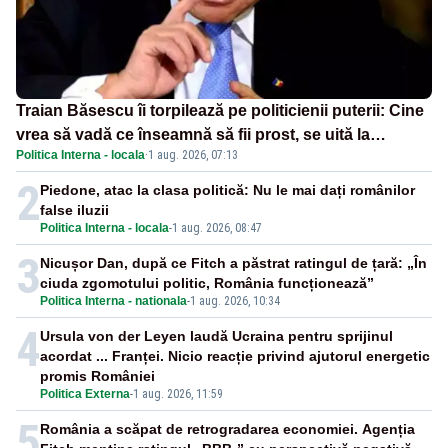
Traian Băsescu îi torpilează pe politicienii puterii: Cine
vrea să vadă ce înseamnă să fii prost, se uită la
Politica Interna - locala
·
1 aug. 2026, 07:13
România
2
Piedone, atac la clasa politică: Nu le mai dați românilor
false iluzii
Politica Interna - locala
-
1 aug. 2026, 08:47
3
Nicușor Dan, după ce Fitch a păstrat ratingul de țară: „În
ciuda zgomotului politic, România funcționează”
Politica Interna - nationala
-
1 aug. 2026, 10:34
4
Ursula von der Leyen laudă Ucraina pentru sprijinul
acordat ... Franței. Nicio reacție privind ajutorul energetic
promis României
Politica Externa
-
1 aug. 2026, 11:59
5
România a scăpat de retrogradarea economiei. Agenția