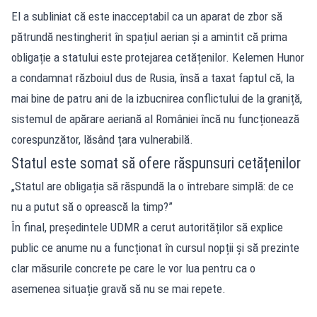
El a subliniat că este inacceptabil ca un aparat de zbor să
pătrundă nestingherit în spațiul aerian și a amintit că prima
obligație a statului este protejarea cetățenilor. Kelemen Hunor
a condamnat războiul dus de Rusia, însă a taxat faptul că, la
mai bine de patru ani de la izbucnirea conflictului de la graniță,
sistemul de apărare aeriană al României încă nu funcționează
corespunzător, lăsând țara vulnerabilă.
Statul este somat să ofere răspunsuri cetățenilor
„Statul are obligația să răspundă la o întrebare simplă: de ce
nu a putut să o oprească la timp?”
În final, președintele UDMR a cerut autorităților să explice
public ce anume nu a funcționat în cursul nopții și să prezinte
clar măsurile concrete pe care le vor lua pentru ca o
asemenea situație gravă să nu se mai repete.