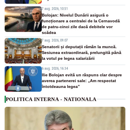
7 aug. 2026, 10:51
Bolojan: Nivelul Dunării asigură o
funcționare a centralei de la Cernavodă
de patru-cinci zile dacă debitele vor
scădea
7 aug. 2026, 09:07
Senatorii și deputații rămân la muncă.
Sesiunea extraordinară, prelungită până
la votul pe legea salarizării
6 aug. 2026, 16:34
Ilie Bolojan evită un răspuns clar despre
averea partenerei sale: „Am respectat
întotdeauna legea”
POLITICA INTERNA - NATIONALA