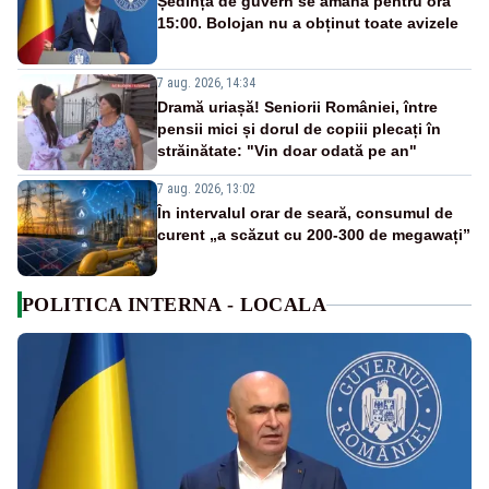
Ședința de guvern se amână pentru ora
15:00. Bolojan nu a obținut toate avizele
7 aug. 2026, 14:34
Dramă uriașă! Seniorii României, între
pensii mici și dorul de copiii plecați în
străinătate: "Vin doar odată pe an"
7 aug. 2026, 13:02
În intervalul orar de seară, consumul de
curent „a scăzut cu 200-300 de megawați”
POLITICA INTERNA - LOCALA