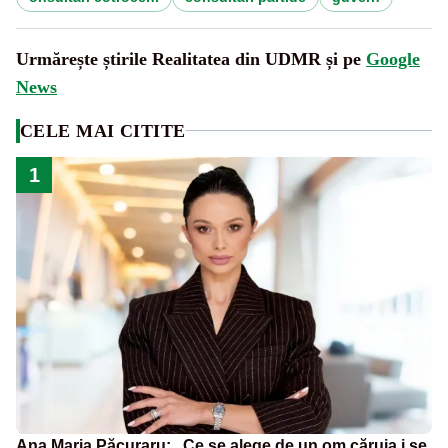
Urmărește știrile Realitatea din UDMR și pe
Google
News
CELE MAI CITITE
1
Ana Maria Păcuraru: „Ce se alege de un om căruia i se