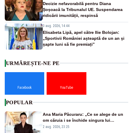
Decizie nefavorabilă pentru Diana
Șoșoacă la Tribunalul UE. Suspendarea
ridicării imunității, respinsă
3 aug. 2026, 14:44
Elisabeta Lipă, apel către Ilie Bolojan:
„Sportivii României așteaptă de un an și
șapte luni să fie premiați”
URMĂREȘTE-NE PE
Facebook
YouTube
POPULAR
Ana Maria Păcuraru: „Ce se alege de un
om căruia i se închide singura lui
portiță?”
2 aug. 2026, 23:25