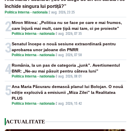
închide singura lui portiță?”
Politica Interna - nationala
·
2 aug. 2026, 23:25
2
Miron Mitrea: „Politica nu se face pe care e mai frumos,
care înjură mai mult, care țipă mai tare, ci pe proiecte”
Politica Interna - nationala
-
3 aug. 2026, 07:35
3
Senatul începe o nouă sesiune extraordinară pentru
aprobarea unor jaloane din PNRR
Politica Interna - nationala
-
3 aug. 2026, 07:58
4
România, la un pas de categoria „junk”. Avertismentul
BNR: „Ne-au mai păsuit pentru câteva luni”
Politica Interna - nationala
-
3 aug. 2026, 08:01
5
Ana Maria Păcuraru demască planul lui Bolojan. O nouă
ediție explozivă a emisiunii „Miza Zilei” la Realitatea
PLUS
Politica Interna - nationala
-
2 aug. 2026, 15:42
ACTUALITATE