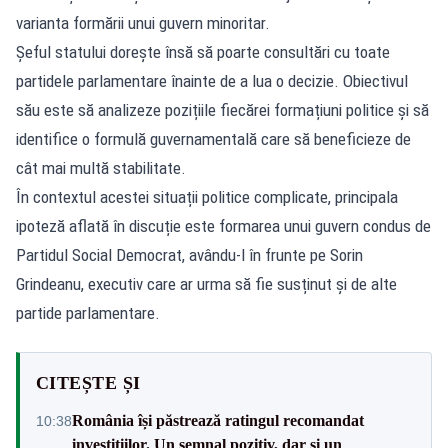
varianta formării unui guvern minoritar.
Șeful statului dorește însă să poarte
consultări
cu toate
partidele parlamentare înainte de a lua o decizie. Obiectivul
său este să analizeze pozițiile fiecărei formațiuni politice și să
identifice o formulă guvernamentală care să beneficieze de
cât mai multă stabilitate.
În contextul acestei situații politice complicate, principala
ipoteză aflată în discuție este formarea unui guvern condus de
Partidul Social Democrat, avându-l în frunte pe
Sorin
Grindeanu
, executiv care ar urma să fie susținut și de alte
partide parlamentare.
CITEȘTE ȘI
România își păstrează ratingul recomandat
10:38
investițiilor. Un semnal pozitiv, dar și un