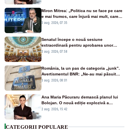
Miron Mitrea: „Politica nu se face pe care
e mai frumos, care înjură mai mult, care
țipă mai tare, ci pe proiecte”
3 aug. 2026, 07:35
Senatul începe o nouă sesiune
extraordinară pentru aprobarea unor
jaloane din PNRR
3 aug. 2026, 07:58
România, la un pas de categoria „junk”.
Avertismentul BNR: „Ne-au mai păsuit
pentru câteva luni”
3 aug. 2026, 08:01
Ana Maria Păcuraru demască planul lui
Bolojan. O nouă ediție explozivă a
emisiunii „Miza Zilei” la Realitatea PLUS
2 aug. 2026, 15:42
CATEGORII POPULARE