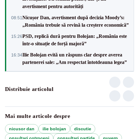
avertisment pentru autorități
Nicușor Dan, avertisment după decizia Moody’s:
08:51
„România trebuie să revină la creștere economică”
PSD, replică dură pentru Bolojan: „România este
15:26
într-o situație de forță majoră”
Ilie Bolojan evită un răspuns clar despre averea
16:34
partenerei sale: „Am respectat întotdeauna legea”
Distribuie articolul
Mai multe articole despre
nicusor dan
ilie bolojan
discutie
onsultari cotroceni
consultari partide
guvern