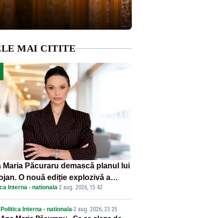
LE MAI CITITE
 Maria Păcuraru demască planul lui
ojan. O nouă ediție explozivă a
ica Interna - nationala
·
2 aug. 2026, 15:42
iunii „Miza Zilei” la Realitatea
US
Politica Interna - nationala
-
2 aug. 2026, 23:25