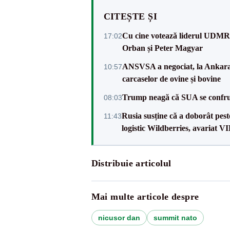
CITEȘTE ȘI
Cu cine votează liderul UDMR l
17:02
Orban și Peter Magyar
ANSVSA a negociat, la Ankara, 
10:57
carcaselor de ovine și bovine
Trump neagă că SUA se confru
08:03
Rusia susține că a doborât pes
11:43
logistic Wildberries, avariat 
Distribuie articolul
Mai multe articole despre
nicusor dan
summit nato