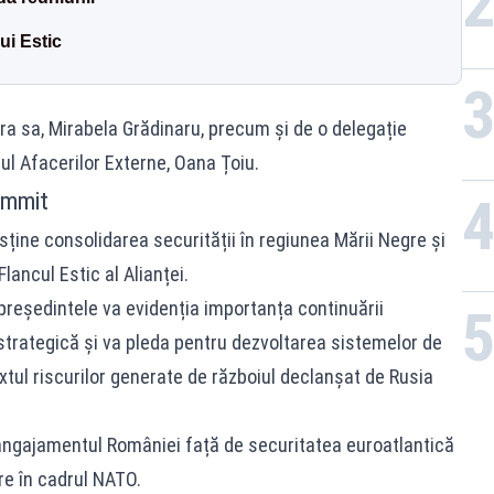
ui Estic
era sa, Mirabela Grădinaru, precum și de o delegație
rul Afacerilor Externe, Oana Țoiu.
ummit
sține consolidarea securității în regiunea Mării Negre și
lancul Estic al Alianței.
 președintele va evidenția importanța continuării
 strategică și va pleda pentru dezvoltarea sistemelor de
xtul riscurilor generate de războiul declanșat de Rusia
 angajamentul României față de securitatea euroatlantică
are în cadrul NATO.