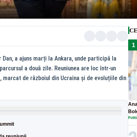
CE
1
 Dan, a ajuns marți la Ankara, unde participă la
rcursul a două zile. Reuniunea are loc într-un
, marcat de războiul din Ucraina și de evoluțiile din
Ana
Bol
Polit
emis
summit
PL
a reuniunii