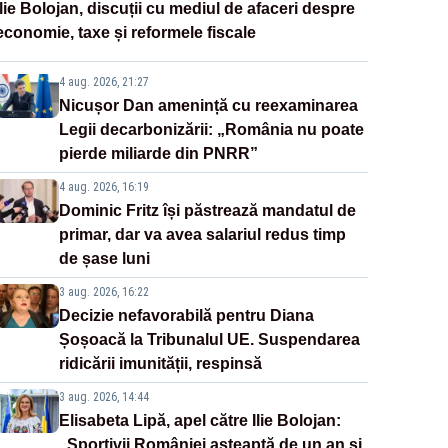
Ilie Bolojan, discuții cu mediul de afaceri despre
economie, taxe și reformele fiscale
4 aug. 2026, 21:27
Nicușor Dan amenință cu reexaminarea
Legii decarbonizării: „România nu poate
pierde miliarde din PNRR”
4 aug. 2026, 16:19
Dominic Fritz își păstrează mandatul de
primar, dar va avea salariul redus timp
de șase luni
3 aug. 2026, 16:22
Decizie nefavorabilă pentru Diana
Șoșoacă la Tribunalul UE. Suspendarea
ridicării imunității, respinsă
3 aug. 2026, 14:44
Elisabeta Lipă, apel către Ilie Bolojan:
„Sportivii României așteaptă de un an și