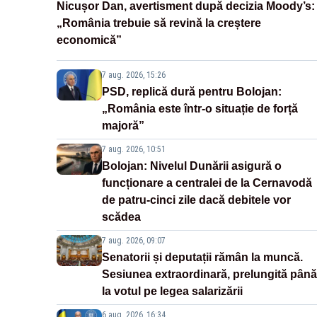
Nicușor Dan, avertisment după decizia Moody’s:
„România trebuie să revină la creștere
economică”
7 aug. 2026, 15:26
PSD, replică dură pentru Bolojan:
„România este într-o situație de forță
majoră”
7 aug. 2026, 10:51
Bolojan: Nivelul Dunării asigură o
funcționare a centralei de la Cernavodă
de patru-cinci zile dacă debitele vor
scădea
7 aug. 2026, 09:07
Senatorii și deputații rămân la muncă.
Sesiunea extraordinară, prelungită până
la votul pe legea salarizării
6 aug. 2026, 16:34