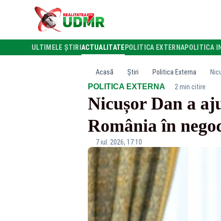
ULTIMELE ȘTIRI
ACTUALITATE
POLITICA EXTERNA
POLITICA I
Acasă
Știri
Politica Externa
Nic
·
POLITICA EXTERNA
2 min citire
Nicușor Dan a aj
România în negoc
7 iul. 2026, 17:10