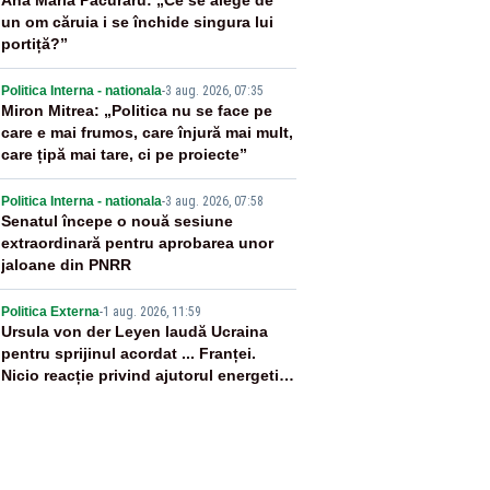
2
Ana Maria Păcuraru: „Ce se alege de
un om căruia i se închide singura lui
portiță?”
3
Politica Interna - nationala
-
3 aug. 2026, 07:35
Miron Mitrea: „Politica nu se face pe
care e mai frumos, care înjură mai mult,
care țipă mai tare, ci pe proiecte”
4
Politica Interna - nationala
-
3 aug. 2026, 07:58
Senatul începe o nouă sesiune
extraordinară pentru aprobarea unor
jaloane din PNRR
5
Politica Externa
-
1 aug. 2026, 11:59
Ursula von der Leyen laudă Ucraina
pentru sprijinul acordat ... Franței.
Nicio reacție privind ajutorul energetic
promis României