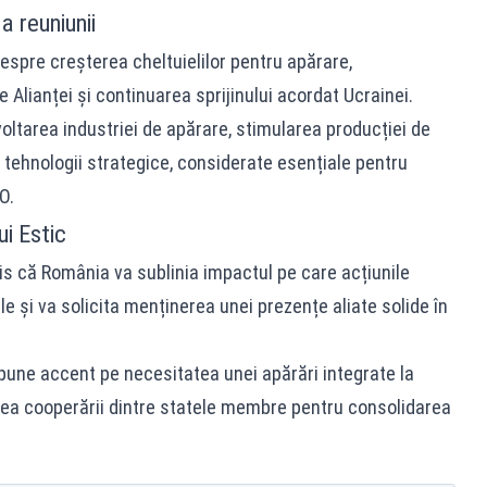
 reuniunii
espre creșterea cheltuielilor pentru apărare,
e Alianței și continuarea sprijinului acordat Ucrainei.
oltarea industriei de apărare, stimularea producției de
n tehnologii strategice, considerate esențiale pentru
O.
i Estic
is că România va sublinia impactul pe care acțiunile
ale și va solicita menținerea unei prezențe aliate solide în
une accent pe necesitatea unei apărări integrate la
area cooperării dintre statele membre pentru consolidarea