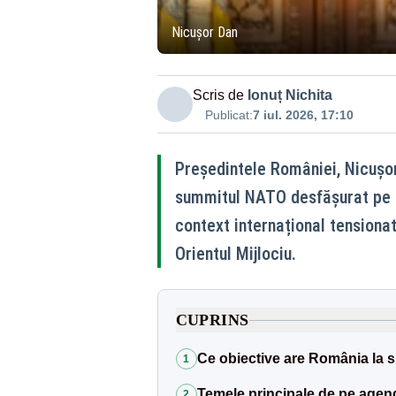
Nicușor Dan
Scris de
Ionuț Nichita
Publicat:
7 iul. 2026, 17:10
Președintele României, Nicușor
summitul NATO desfășurat pe pa
context internațional tensionat
Orientul Mijlociu.
CUPRINS
Ce obiective are România la 
1
Temele principale de pe agend
2