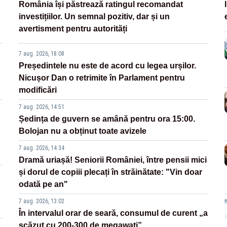
România își păstrează ratingul recomandat
investițiilor. Un semnal pozitiv, dar și un
avertisment pentru autorități
7 aug. 2026, 18:08
Președintele nu este de acord cu legea urșilor.
Nicușor Dan o retrimite în Parlament pentru
modificări
7 aug. 2026, 14:51
Ședința de guvern se amână pentru ora 15:00.
Bolojan nu a obținut toate avizele
7 aug. 2026, 14:34
Dramă uriașă! Seniorii României, între pensii mici
și dorul de copiii plecați în străinătate: "Vin doar
odată pe an"
7 aug. 2026, 13:02
În intervalul orar de seară, consumul de curent „a
scăzut cu 200-300 de megawați”