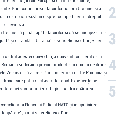
partenerii noștri din Europa și din întreaga lume,
anițe. Prin continuarea atacurilor asupra Ucrainei și a
Rusia demonstrează un dispreț complet pentru dreptul
ilor nevinovați.
a trebuie să pună capăt atacurilor și să se angajeze într-
ustă și durabilă în Ucraina”, a scris Nicușor Dan, vineri,
 în cadrul acestei convorbiri, a convenit cu liderul de la
 România și Ucraina privind producția în comun de drone.
ele Zelenski, să accelerăm cooperarea dintre România și
e drone care pot fi desfășurate rapid. Experiența pe
or Ucrainei sunt atuuri strategice pentru apărarea
nsolidarea Flancului Estic al NATO și în sprijinirea
autoapărare”, a mai spus Nicușor Dan.