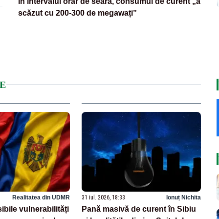
În intervalul orar de seară, consumul de curent „a
scăzut cu 200-300 de megawați”
E
Realitatea din UDMR
31 iul. 2026, 18:33
Ionuț Nichita
bile vulnerabilități
Pană masivă de curent în Sibiu