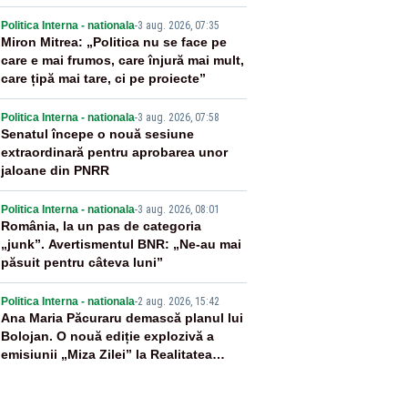
2
Politica Interna - nationala
-
3 aug. 2026, 07:35
Miron Mitrea: „Politica nu se face pe
care e mai frumos, care înjură mai mult,
care țipă mai tare, ci pe proiecte”
3
Politica Interna - nationala
-
3 aug. 2026, 07:58
Senatul începe o nouă sesiune
extraordinară pentru aprobarea unor
jaloane din PNRR
4
Politica Interna - nationala
-
3 aug. 2026, 08:01
România, la un pas de categoria
„junk”. Avertismentul BNR: „Ne-au mai
păsuit pentru câteva luni”
5
Politica Interna - nationala
-
2 aug. 2026, 15:42
Ana Maria Păcuraru demască planul lui
Bolojan. O nouă ediție explozivă a
emisiunii „Miza Zilei” la Realitatea
PLUS