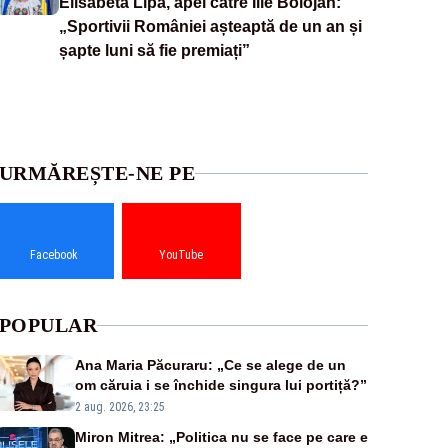
Elisabeta Lipă, apel către Ilie Bolojan:
„Sportivii României așteaptă de un an și
șapte luni să fie premiați”
URMĂREȘTE-NE PE
Facebook
YouTube
POPULAR
Ana Maria Păcuraru: „Ce se alege de un
om căruia i se închide singura lui portiță?”
2 aug. 2026, 23:25
Miron Mitrea: „Politica nu se face pe care e