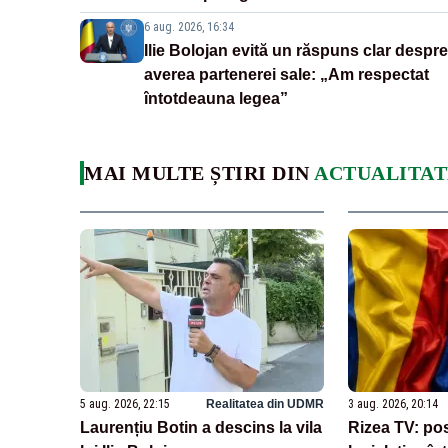
6 aug. 2026, 16:34
Ilie Bolojan evită un răspuns clar despre
averea partenerei sale: „Am respectat
întotdeauna legea”
MAI MULTE ȘTIRI DIN
ACTUALITAT
5 aug. 2026, 22:15
Realitatea din UDMR
3 aug. 2026, 20:14
Laurențiu Botin a descins la vila
Rizea TV: posi