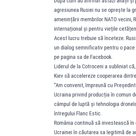
După cum au afirmat astăzi aliații și 
agresiunea Rusiei nu se oprește la gr
amenințării membrilor NATO vecini, 
internațional și pentru viețile cetățen
Acest lucru trebuie să înceteze. Rusi
un dialog semnificativ pentru o pace j
pe pagina sa de Facebook.
Liderul de la Cotroceni a subliniat că,
Kiev să accelereze cooperarea dintre
”Am convenit, împreună cu Președint
Ucraina privind producția în comun d
câmpul de luptă și tehnologia dronel
întregului Flanc Estic.
România continuă să investească în co
Ucrainei în căutarea sa legitimă de 