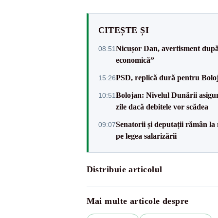
CITEȘTE ȘI
Nicușor Dan, avertisment după 
08:51
economică”
PSD, replică dură pentru Boloj
15:26
Bolojan: Nivelul Dunării asigur
10:51
zile dacă debitele vor scădea
Senatorii și deputații rămân la
09:07
pe legea salarizării
Distribuie articolul
Mai multe articole despre