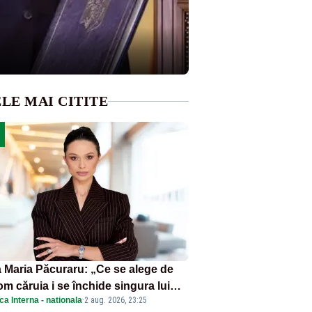
LE MAI CITITE
 Maria Păcuraru: „Ce se alege de
om căruia i se închide singura lui
ica Interna - nationala
·
2 aug. 2026, 23:25
tiță?”