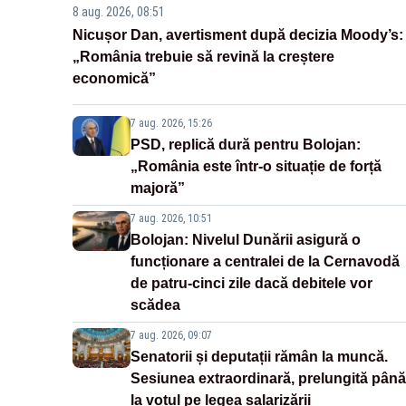
8 aug. 2026, 08:51
Nicușor Dan, avertisment după decizia Moody’s:
„România trebuie să revină la creștere
economică”
7 aug. 2026, 15:26
PSD, replică dură pentru Bolojan:
„România este într-o situație de forță
majoră”
7 aug. 2026, 10:51
Bolojan: Nivelul Dunării asigură o
funcționare a centralei de la Cernavodă
de patru-cinci zile dacă debitele vor
scădea
7 aug. 2026, 09:07
Senatorii și deputații rămân la muncă.
Sesiunea extraordinară, prelungită până
la votul pe legea salarizării