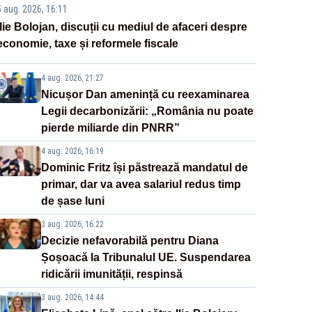
5 aug. 2026, 16:11
Ilie Bolojan, discuții cu mediul de afaceri despre
economie, taxe și reformele fiscale
4 aug. 2026, 21:27
Nicușor Dan amenință cu reexaminarea
Legii decarbonizării: „România nu poate
pierde miliarde din PNRR”
4 aug. 2026, 16:19
Dominic Fritz își păstrează mandatul de
primar, dar va avea salariul redus timp
de șase luni
3 aug. 2026, 16:22
Decizie nefavorabilă pentru Diana
Șoșoacă la Tribunalul UE. Suspendarea
ridicării imunității, respinsă
3 aug. 2026, 14:44