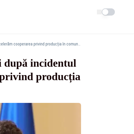
Schimba tema
Nicușor Dan, convorbire cu Volodimir Zelenski după incidentul cu dronă de la Galați: „Accelerăm cooperarea privind producția în comun de drone”
 după incidentul
privind producția