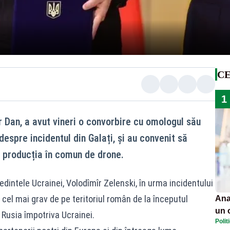
CE
1
 Dan, a avut vineri o convorbire cu omologul său
despre incidentul din Galați, și au convenit să
 producția în comun de drone.
dintele Ucrainei, Volodîmîr Zelenski, în urma incidentului
 cel mai grav de pe teritoriul român de la începutul
Ana
un 
 Rusia împotriva Ucrainei.
Polit
por