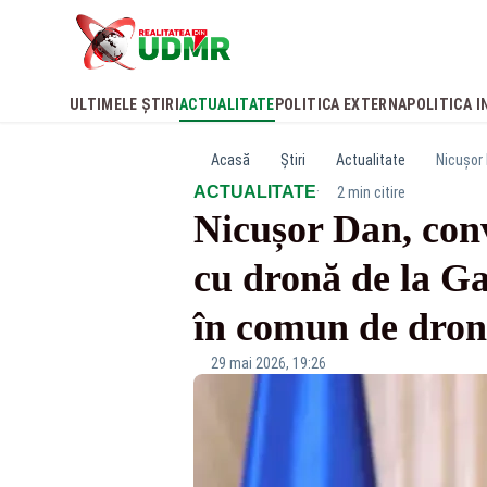
ULTIMELE ȘTIRI
ACTUALITATE
POLITICA EXTERNA
POLITICA I
Acasă
Știri
Actualitate
·
ACTUALITATE
2 min citire
Nicușor Dan, con
cu dronă de la G
în comun de dron
29 mai 2026, 19:26