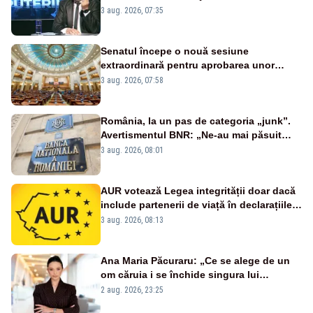
țipă mai tare, ci pe proiecte”
3 aug. 2026, 07:35
Senatul începe o nouă sesiune
extraordinară pentru aprobarea unor
jaloane din PNRR
3 aug. 2026, 07:58
România, la un pas de categoria „junk”.
Avertismentul BNR: „Ne-au mai păsuit
pentru câteva luni”
3 aug. 2026, 08:01
AUR votează Legea integrității doar dacă
include partenerii de viață în declarațiile
de avere și interese, așa cum a anunțat
3 aug. 2026, 08:13
public Sorin Grindeanu. Cine este
incompatibil sau în conflict de interese
trebuie să plece din funcție: fără excepții!
Ana Maria Păcuraru: „Ce se alege de un
om căruia i se închide singura lui
portiță?”
2 aug. 2026, 23:25