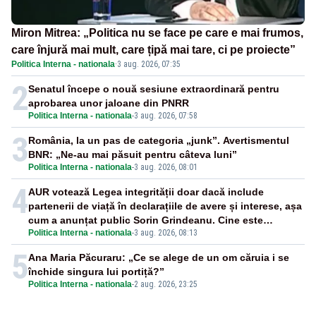
Miron Mitrea: „Politica nu se face pe care e mai frumos,
care înjură mai mult, care țipă mai tare, ci pe proiecte”
Politica Interna - nationala
·
3 aug. 2026, 07:35
2
Senatul începe o nouă sesiune extraordinară pentru
aprobarea unor jaloane din PNRR
Politica Interna - nationala
-
3 aug. 2026, 07:58
3
România, la un pas de categoria „junk”. Avertismentul
BNR: „Ne-au mai păsuit pentru câteva luni”
Politica Interna - nationala
-
3 aug. 2026, 08:01
4
AUR votează Legea integrității doar dacă include
partenerii de viață în declarațiile de avere și interese, așa
cum a anunțat public Sorin Grindeanu. Cine este
Politica Interna - nationala
-
3 aug. 2026, 08:13
incompatibil sau în conflict de interese trebuie să plece
din funcție: fără excepții!
5
Ana Maria Păcuraru: „Ce se alege de un om căruia i se
închide singura lui portiță?”
Politica Interna - nationala
-
2 aug. 2026, 23:25