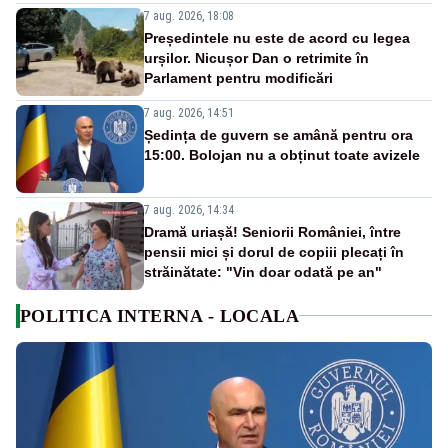
7 aug. 2026, 18:08
Președintele nu este de acord cu legea
urșilor. Nicușor Dan o retrimite în
Parlament pentru modificări
7 aug. 2026, 14:51
Ședința de guvern se amână pentru ora
15:00. Bolojan nu a obținut toate avizele
7 aug. 2026, 14:34
Dramă uriașă! Seniorii României, între
pensii mici și dorul de copiii plecați în
străinătate: "Vin doar odată pe an"
POLITICA INTERNA - LOCALA