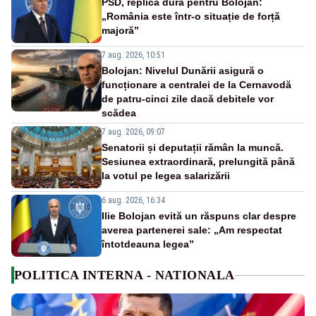
PSD, replică dură pentru Bolojan:
„România este într-o situație de forță
majoră”
7 aug. 2026, 10:51
Bolojan: Nivelul Dunării asigură o
funcționare a centralei de la Cernavodă
de patru-cinci zile dacă debitele vor
scădea
7 aug. 2026, 09:07
Senatorii și deputații rămân la muncă.
Sesiunea extraordinară, prelungită până
la votul pe legea salarizării
6 aug. 2026, 16:34
Ilie Bolojan evită un răspuns clar despre
averea partenerei sale: „Am respectat
întotdeauna legea”
POLITICA INTERNA - NATIONALA