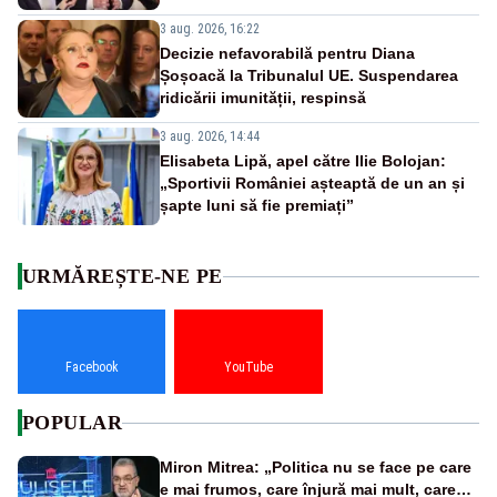
3 aug. 2026, 16:22
Decizie nefavorabilă pentru Diana
Șoșoacă la Tribunalul UE. Suspendarea
ridicării imunității, respinsă
3 aug. 2026, 14:44
Elisabeta Lipă, apel către Ilie Bolojan:
„Sportivii României așteaptă de un an și
șapte luni să fie premiați”
URMĂREȘTE-NE PE
Facebook
YouTube
POPULAR
Miron Mitrea: „Politica nu se face pe care
e mai frumos, care înjură mai mult, care