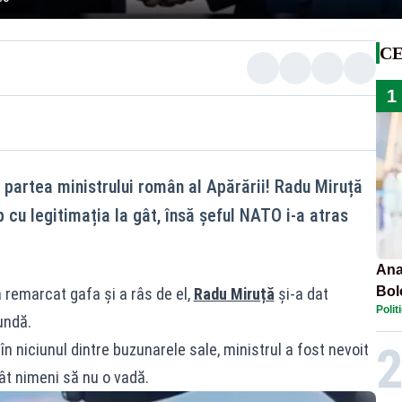
CE
1
 partea ministrului român al Apărării! Radu Miruță
cu legitimația la gât, însă șeful NATO i-a atras
Ana
Bol
a remarcat gafa și a râs de el,
Radu Miruță
și-a dat
Polit
emis
undă.
PL
n niciunul dintre buzunarele sale, ministrul a fost nevoit
cât nimeni să nu o vadă.