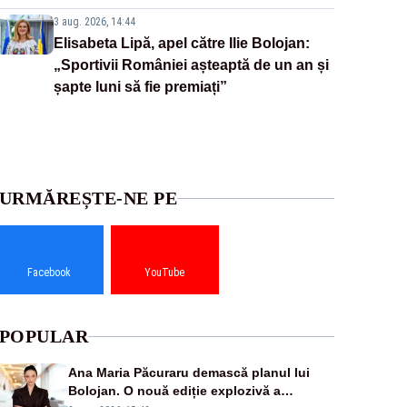
3 aug. 2026, 14:44
Elisabeta Lipă, apel către Ilie Bolojan:
„Sportivii României așteaptă de un an și
șapte luni să fie premiați”
URMĂREȘTE-NE PE
Facebook
YouTube
POPULAR
Ana Maria Păcuraru demască planul lui
Bolojan. O nouă ediție explozivă a