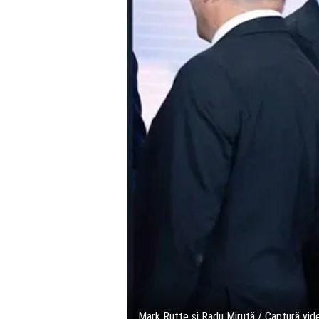
Mark Rutte și Radu Miruță / Captură vid