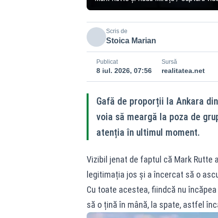
Scris de
Stoica Marian
Publicat
Sursă
8 iul. 2026, 07:56
realitatea.net
Gafă de proporții la Ankara din
voia să meargă la poza de grup 
atenția în ultimul moment.
Vizibil jenat de faptul că Mark Rutte 
legitimația jos și a încercat să o asc
Cu toate acestea, fiindcă nu încăpea î
să o țină în mână, la spate, astfel în