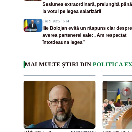
Sesiunea extraordinară, prelungită până
la votul pe legea salarizării
6 aug. 2026, 16:34
Ilie Bolojan evită un răspuns clar despre
averea partenerei sale: „Am respectat
întotdeauna legea”
MAI MULTE ȘTIRI DIN
POLITICA E