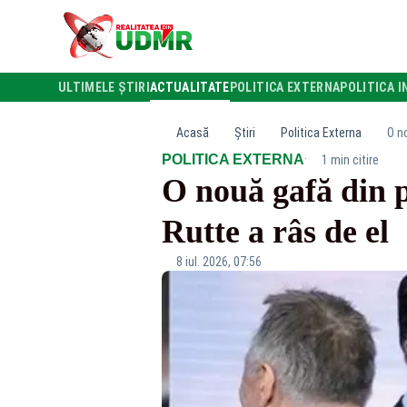
ULTIMELE ȘTIRI
ACTUALITATE
POLITICA EXTERNA
POLITICA I
Acasă
Știri
Politica Externa
O n
·
POLITICA EXTERNA
1 min citire
O nouă gafă din 
Rutte a râs de el
8 iul. 2026, 07:56