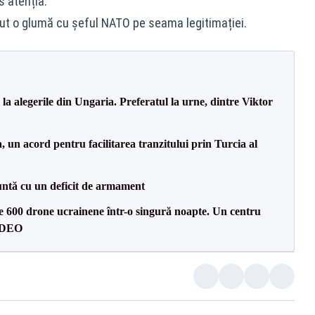
s atenția.
cut o glumă cu șeful NATO pe seama legitimației.
a alegerile din Ungaria. Preferatul la urne, dintre Viktor
un acord pentru facilitarea tranzitului prin Turcia al
ntă cu un deficit de armament
te 600 drone ucrainene într-o singură noapte. Un centru
VIDEO