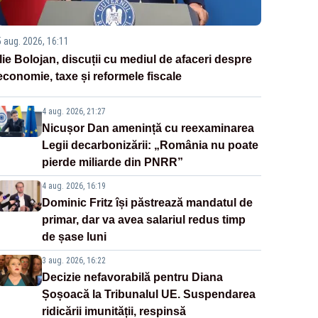
5 aug. 2026, 16:11
Ilie Bolojan, discuții cu mediul de afaceri despre
economie, taxe și reformele fiscale
4 aug. 2026, 21:27
Nicușor Dan amenință cu reexaminarea
Legii decarbonizării: „România nu poate
pierde miliarde din PNRR”
4 aug. 2026, 16:19
Dominic Fritz își păstrează mandatul de
primar, dar va avea salariul redus timp
de șase luni
3 aug. 2026, 16:22
Decizie nefavorabilă pentru Diana
Șoșoacă la Tribunalul UE. Suspendarea
ridicării imunității, respinsă