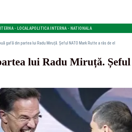
NTERNA - LOCALA
POLITICA INTERNA - NATIONALA
ouă gafă din partea lui Radu Miruță. Șeful NATO Mark Rutte a râs de el
partea lui Radu Miruță. Șef