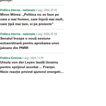
portiță?”
3
Politica Interna - nationala
-
3 aug. 2026, 07:35
Miron Mitrea: „Politica nu se face pe
care e mai frumos, care înjură mai mult,
care țipă mai tare, ci pe proiecte”
4
Politica Interna - nationala
-
3 aug. 2026, 07:58
Senatul începe o nouă sesiune
extraordinară pentru aprobarea unor
jaloane din PNRR
5
Politica Externa
-
1 aug. 2026, 11:59
Ursula von der Leyen laudă Ucraina
pentru sprijinul acordat ... Franței.
Nicio reacție privind ajutorul energetic
promis României