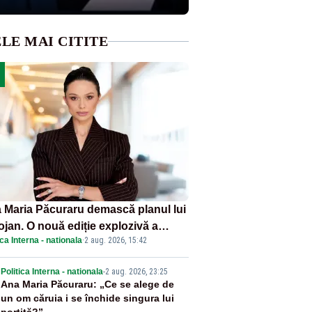
LE MAI CITITE
 Maria Păcuraru demască planul lui
ojan. O nouă ediție explozivă a
ica Interna - nationala
·
2 aug. 2026, 15:42
iunii „Miza Zilei” la Realitatea
US
2
Politica Interna - nationala
-
2 aug. 2026, 23:25
Ana Maria Păcuraru: „Ce se alege de
un om căruia i se închide singura lui