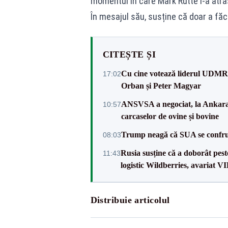
momentul în care Mark Rutte i-a atra
În mesajul său, susține că doar a fă
CITEȘTE ȘI
Cu cine votează liderul UDMR l
17:02
Orban și Peter Magyar
ANSVSA a negociat, la Ankara, 
10:57
carcaselor de ovine și bovine
Trump neagă că SUA se confru
08:03
Rusia susține că a doborât pes
11:43
logistic Wildberries, avariat 
Distribuie articolul