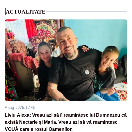
ACTUALITATE
9 aug. 2026, 17:46
Liviu Alexa: Vreau azi sǎ îi reamintesc lui Dumnezeu cǎ
existǎ Nectarie şi Maria. Vreau azi sǎ vǎ reamintesc
VOUǍ care e rostul Oamenilor.