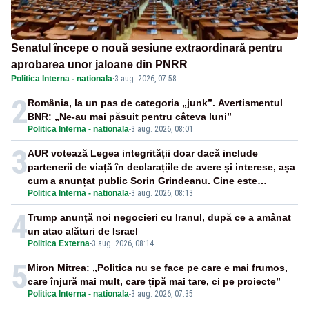
Senatul începe o nouă sesiune extraordinară pentru
aprobarea unor jaloane din PNRR
Politica Interna - nationala
·
3 aug. 2026, 07:58
2
România, la un pas de categoria „junk”. Avertismentul
BNR: „Ne-au mai păsuit pentru câteva luni”
Politica Interna - nationala
-
3 aug. 2026, 08:01
3
AUR votează Legea integrității doar dacă include
partenerii de viață în declarațiile de avere și interese, așa
cum a anunțat public Sorin Grindeanu. Cine este
Politica Interna - nationala
-
3 aug. 2026, 08:13
incompatibil sau în conflict de interese trebuie să plece
din funcție: fără excepții!
4
Trump anunță noi negocieri cu Iranul, după ce a amânat
un atac alături de Israel
Politica Externa
-
3 aug. 2026, 08:14
5
Miron Mitrea: „Politica nu se face pe care e mai frumos,
care înjură mai mult, care țipă mai tare, ci pe proiecte”
Politica Interna - nationala
-
3 aug. 2026, 07:35