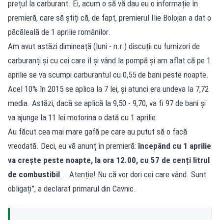
prețul la carburant. Ei, acum o să vă dau eu o informație în
premieră, care să știți că, de fapt, premierul Ilie Bolojan a dat o
păcăleală de 1 aprilie românilor.
Am avut astăzi dimineață (luni - n.r.) discuții cu furnizori de
carburanți și cu cei care îl și vând la pompă și am aflat că pe 1
aprilie se va scumpi carburantul cu 0,55 de bani peste noapte.
Acel 10% în 2015 se aplica la 7 lei, și atunci era undeva la 7,72
media. Astăzi, dacă se aplică la 9,50 - 9,70, va fi 97 de bani și
va ajunge la 11 lei motorina o dată cu 1 aprilie.
Au făcut cea mai mare gafă pe care au putut să o facă
vreodată. Deci, eu vă anunț în premieră:
începând cu 1 aprilie
va crește peste noapte, la ora 12.00, cu 57 de cenți litrul
de combustibil
... Atenție! Nu că vor dori cei care vând. Sunt
obligați”, a declarat primarul din Cavnic.