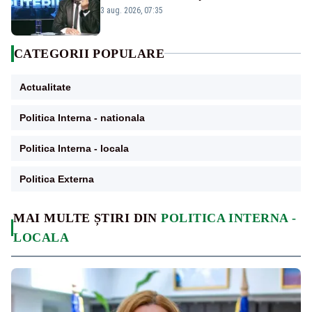
țipă mai tare, ci pe proiecte”
3 aug. 2026, 07:35
CATEGORII POPULARE
Actualitate
Politica Interna - nationala
Politica Interna - locala
Politica Externa
MAI MULTE ȘTIRI DIN
POLITICA INTERNA -
LOCALA