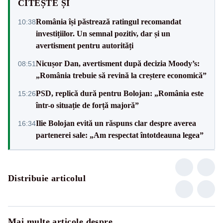
CITEȘTE ȘI
România își păstrează ratingul recomandat
10:38
investițiilor. Un semnal pozitiv, dar și un
avertisment pentru autorități
Nicușor Dan, avertisment după decizia Moody’s:
08:51
„România trebuie să revină la creștere economică”
PSD, replică dură pentru Bolojan: „România este
15:26
într-o situație de forță majoră”
Ilie Bolojan evită un răspuns clar despre averea
16:34
partenerei sale: „Am respectat întotdeauna legea”
Distribuie articolul
Mai multe articole despre