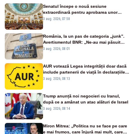
Senatul începe o nouă sesiune
extraordinară pentru aprobarea unor
jaloane din PNRR
3 aug. 2026, 07:58
România, la un pas de categoria „junk”.
Avertismentul BNR: „Ne-au mai păsuit
pentru câteva luni”
3 aug. 2026, 08:01
AUR votează Legea integrității doar dacă
include partenerii de viață în declarațiile
de avere și interese, așa cum a anunțat
3 aug. 2026, 08:13
public Sorin Grindeanu. Cine este
incompatibil sau în conflict de interese
trebuie să plece din funcție: fără excepții!
Trump anunță noi negocieri cu Iranul,
după ce a amânat un atac alături de Israel
3 aug. 2026, 08:14
Miron Mitrea: „Politica nu se face pe care
e mai frumos, care înjură mai mult, care