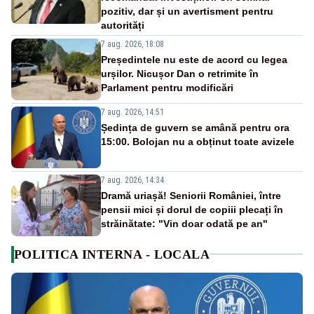
pozitiv, dar și un avertisment pentru
autorități
7 aug. 2026, 18:08
Președintele nu este de acord cu legea
urșilor. Nicușor Dan o retrimite în
Parlament pentru modificări
7 aug. 2026, 14:51
Ședința de guvern se amână pentru ora
15:00. Bolojan nu a obținut toate avizele
7 aug. 2026, 14:34
Dramă uriașă! Seniorii României, între
pensii mici și dorul de copiii plecați în
străinătate: "Vin doar odată pe an"
POLITICA INTERNA - LOCALA