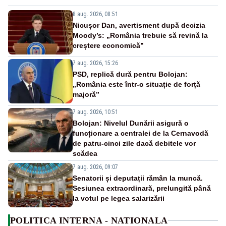
8 aug. 2026, 08:51
Nicușor Dan, avertisment după decizia
Moody’s: „România trebuie să revină la
creștere economică”
7 aug. 2026, 15:26
PSD, replică dură pentru Bolojan:
„România este într-o situație de forță
majoră”
7 aug. 2026, 10:51
Bolojan: Nivelul Dunării asigură o
funcționare a centralei de la Cernavodă
de patru-cinci zile dacă debitele vor
scădea
7 aug. 2026, 09:07
Senatorii și deputații rămân la muncă.
Sesiunea extraordinară, prelungită până
la votul pe legea salarizării
POLITICA INTERNA - NATIONALA