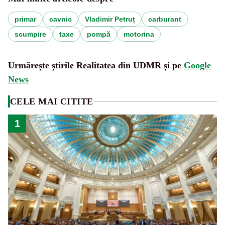
primar
cavnic
Vladimir Petruț
carburant
scumpire
taxe
pompă
motorina
Urmărește știrile Realitatea din UDMR și pe
Google
News
CELE MAI CITITE
1