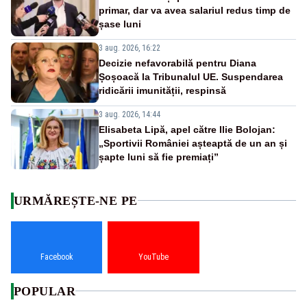
primar, dar va avea salariul redus timp de
șase luni
3 aug. 2026, 16:22
Decizie nefavorabilă pentru Diana
Șoșoacă la Tribunalul UE. Suspendarea
ridicării imunității, respinsă
3 aug. 2026, 14:44
Elisabeta Lipă, apel către Ilie Bolojan:
„Sportivii României așteaptă de un an și
șapte luni să fie premiați”
URMĂREȘTE-NE PE
Facebook
YouTube
POPULAR