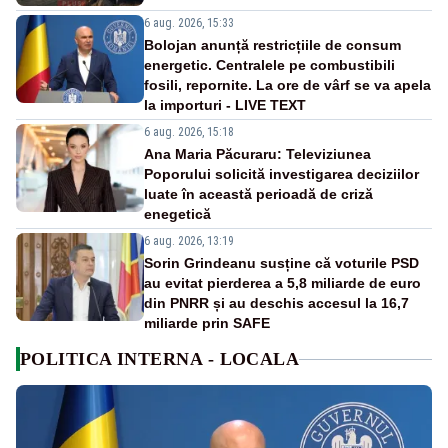
6 aug. 2026, 15:33
Bolojan anunță restricțiile de consum
energetic. Centralele pe combustibili
fosili, repornite. La ore de vârf se va apela
la importuri - LIVE TEXT
6 aug. 2026, 15:18
Ana Maria Păcuraru: Televiziunea
Poporului solicită investigarea deciziilor
luate în această perioadă de criză
enegetică
6 aug. 2026, 13:19
Sorin Grindeanu susține că voturile PSD
au evitat pierderea a 5,8 miliarde de euro
din PNRR și au deschis accesul la 16,7
miliarde prin SAFE
POLITICA INTERNA - LOCALA