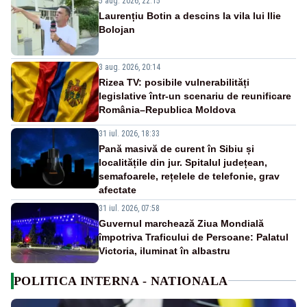
5 aug. 2026, 22:15
Laurențiu Botin a descins la vila lui Ilie
Bolojan
3 aug. 2026, 20:14
Rizea TV: posibile vulnerabilități
legislative într-un scenariu de reunificare
România–Republica Moldova
31 iul. 2026, 18:33
Pană masivă de curent în Sibiu și
localitățile din jur. Spitalul județean,
semafoarele, rețelele de telefonie, grav
afectate
31 iul. 2026, 07:58
Guvernul marchează Ziua Mondială
împotriva Traficului de Persoane: Palatul
Victoria, iluminat în albastru
POLITICA INTERNA - NATIONALA