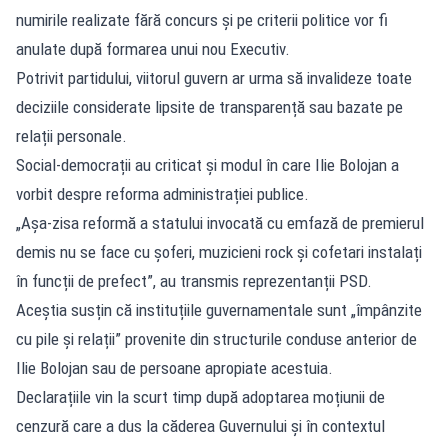
numirile realizate fără concurs și pe criterii politice vor fi
anulate după formarea unui nou Executiv.
Potrivit partidului, viitorul guvern ar urma să invalideze toate
deciziile considerate lipsite de transparență sau bazate pe
relații personale.
Social-democrații au criticat și modul în care Ilie Bolojan a
vorbit despre reforma administrației publice.
„Așa-zisa reformă a statului invocată cu emfază de premierul
demis nu se face cu șoferi, muzicieni rock și cofetari instalați
în funcții de prefect”, au transmis reprezentanții PSD.
Aceștia susțin că instituțiile guvernamentale sunt „împânzite
cu pile și relații” provenite din structurile conduse anterior de
Ilie Bolojan sau de persoane apropiate acestuia.
Declarațiile vin la scurt timp după adoptarea moțiunii de
cenzură care a dus la căderea Guvernului și în contextul