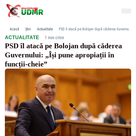
Acasă
Știri
Actualitate
PSD îl atacă pe Bolojan după căderea Guvernului: „Își pune apropiații în funcții-cheie”
·
ACTUALITATE
1 min citire
PSD îl atacă pe Bolojan după căderea
Guvernului: „Își pune apropiații în
funcții-cheie”