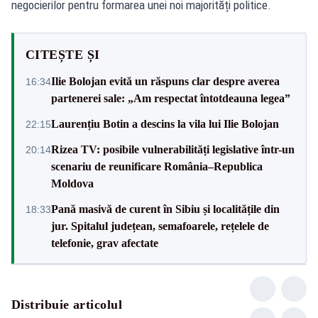
negocierilor pentru formarea unei noi majorități politice.
CITEȘTE ȘI
Ilie Bolojan evită un răspuns clar despre averea
16:34
partenerei sale: „Am respectat întotdeauna legea”
Laurențiu Botin a descins la vila lui Ilie Bolojan
22:15
Rizea TV: posibile vulnerabilități legislative într-un
20:14
scenariu de reunificare România–Republica
Moldova
Pană masivă de curent în Sibiu și localitățile din
18:33
jur. Spitalul județean, semafoarele, rețelele de
telefonie, grav afectate
Distribuie articolul