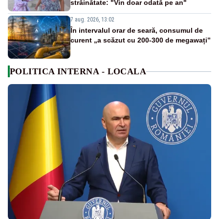
străinătate: "Vin doar odată pe an"
7 aug. 2026, 13:02
În intervalul orar de seară, consumul de
curent „a scăzut cu 200-300 de megawați”
POLITICA INTERNA - LOCALA