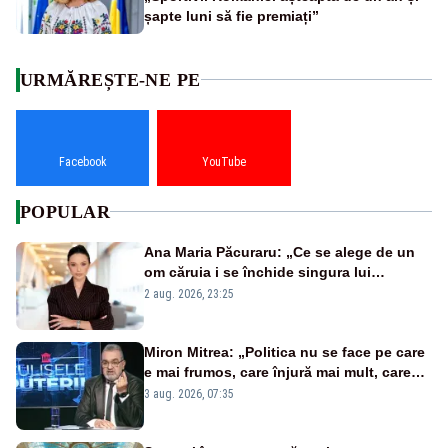
șapte luni să fie premiați”
URMĂREȘTE-NE PE
Facebook
YouTube
POPULAR
Ana Maria Păcuraru: „Ce se alege de un
om căruia i se închide singura lui
portiță?”
2 aug. 2026, 23:25
Miron Mitrea: „Politica nu se face pe care
e mai frumos, care înjură mai mult, care
țipă mai tare, ci pe proiecte”
3 aug. 2026, 07:35