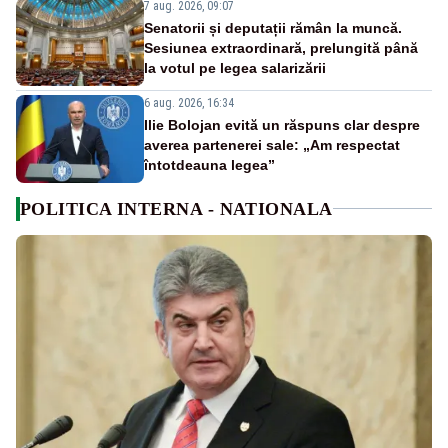
7 aug. 2026, 09:07
Senatorii și deputații rămân la muncă.
Sesiunea extraordinară, prelungită până
la votul pe legea salarizării
6 aug. 2026, 16:34
Ilie Bolojan evită un răspuns clar despre
averea partenerei sale: „Am respectat
întotdeauna legea”
POLITICA INTERNA - NATIONALA