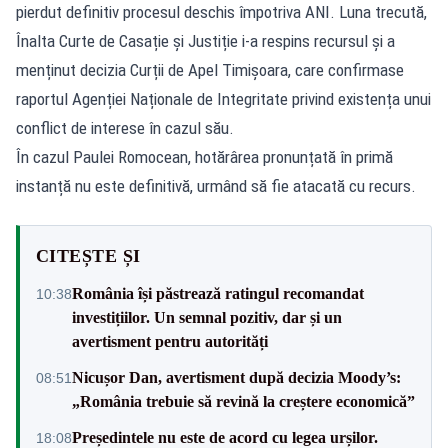
pierdut definitiv procesul deschis împotriva ANI. Luna trecută,
Înalta Curte de Casație și Justiție i-a respins recursul și a
menținut decizia Curții de Apel Timișoara, care confirmase
raportul Agenției Naționale de Integritate privind existența unui
conflict de interese în cazul său.
În cazul Paulei Romocean, hotărârea pronunțată în primă
instanță nu este definitivă, urmând să fie atacată cu recurs.
CITEȘTE ȘI
România își păstrează ratingul recomandat
10:38
investițiilor. Un semnal pozitiv, dar și un
avertisment pentru autorități
Nicușor Dan, avertisment după decizia Moody’s:
08:51
„România trebuie să revină la creștere economică”
Președintele nu este de acord cu legea urșilor.
18:08