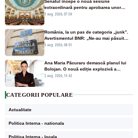
Senatul începe o nouă sesiune
extraordinară pentru aprobarea unor
jaloane din PNRR
3 aug. 2026, 07:58
România, la un pas de categoria „junk”.
Avertismentul BNR: „Ne-au mai păsuit
pentru câteva luni”
3 aug. 2026, 08:01
Ana Maria Păcuraru demască planul lui
Bolojan. O nouă ediție explozivă a
emisiunii „Miza Zilei” la Realitatea PLUS
2 aug. 2026, 15:42
CATEGORII POPULARE
Actualitate
Politica Interna - nationala
Politica Interna - locala