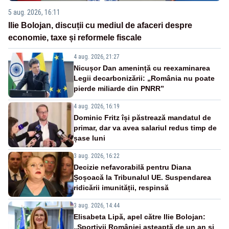
5 aug. 2026, 16:11
Ilie Bolojan, discuții cu mediul de afaceri despre
economie, taxe și reformele fiscale
4 aug. 2026, 21:27
Nicușor Dan amenință cu reexaminarea
Legii decarbonizării: „România nu poate
pierde miliarde din PNRR”
4 aug. 2026, 16:19
Dominic Fritz își păstrează mandatul de
primar, dar va avea salariul redus timp de
șase luni
3 aug. 2026, 16:22
Decizie nefavorabilă pentru Diana
Șoșoacă la Tribunalul UE. Suspendarea
ridicării imunității, respinsă
3 aug. 2026, 14:44
Elisabeta Lipă, apel către Ilie Bolojan:
„Sportivii României așteaptă de un an și