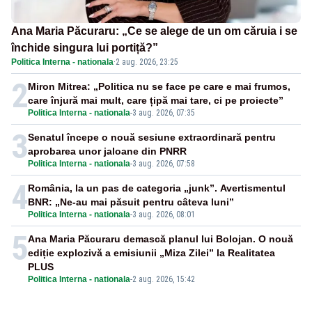
Ana Maria Păcuraru: „Ce se alege de un om căruia i se
închide singura lui portiță?”
Politica Interna - nationala
·
2 aug. 2026, 23:25
2
Miron Mitrea: „Politica nu se face pe care e mai frumos,
care înjură mai mult, care țipă mai tare, ci pe proiecte”
Politica Interna - nationala
-
3 aug. 2026, 07:35
3
Senatul începe o nouă sesiune extraordinară pentru
aprobarea unor jaloane din PNRR
Politica Interna - nationala
-
3 aug. 2026, 07:58
4
România, la un pas de categoria „junk”. Avertismentul
BNR: „Ne-au mai păsuit pentru câteva luni”
Politica Interna - nationala
-
3 aug. 2026, 08:01
5
Ana Maria Păcuraru demască planul lui Bolojan. O nouă
ediție explozivă a emisiunii „Miza Zilei” la Realitatea
PLUS
Politica Interna - nationala
-
2 aug. 2026, 15:42