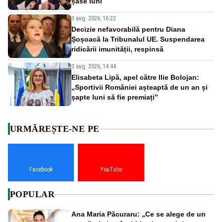
șase luni
3 aug. 2026, 16:22
Decizie nefavorabilă pentru Diana
Șoșoacă la Tribunalul UE. Suspendarea
ridicării imunității, respinsă
3 aug. 2026, 14:44
Elisabeta Lipă, apel către Ilie Bolojan:
„Sportivii României așteaptă de un an și
șapte luni să fie premiați”
URMĂREȘTE-NE PE
Facebook
YouTube
POPULAR
Ana Maria Păcuraru: „Ce se alege de un