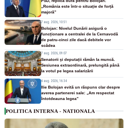
PSD, replică dură pentru Bolojan:
„România este într-o situație de forță
majoră”
7 aug. 2026, 10:51
Bolojan: Nivelul Dunării asigură o
funcționare a centralei de la Cernavodă
de patru-cinci zile dacă debitele vor
scădea
7 aug. 2026, 09:07
Senatorii și deputații rămân la muncă.
Sesiunea extraordinară, prelungită până
la votul pe legea salarizării
6 aug. 2026, 16:34
Ilie Bolojan evită un răspuns clar despre
averea partenerei sale: „Am respectat
întotdeauna legea”
POLITICA INTERNA - NATIONALA