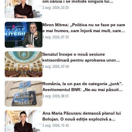
om căruia i se închide singura lui
portiță?”
2 aug. 2026, 23:25
Miron Mitrea: „Politica nu se face pe care
e mai frumos, care înjură mai mult, care
țipă mai tare, ci pe proiecte”
3 aug. 2026, 07:35
Senatul începe o nouă sesiune
extraordinară pentru aprobarea unor
jaloane din PNRR
3 aug. 2026, 07:58
România, la un pas de categoria „junk”.
Avertismentul BNR: „Ne-au mai păsuit
pentru câteva luni”
3 aug. 2026, 08:01
Ana Maria Păcuraru demască planul lui
Bolojan. O nouă ediție explozivă a
emisiunii „Miza Zilei” la Realitatea PLUS
2 aug. 2026, 15:42