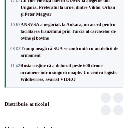
Cu cine votează liderul UDMR la alegerile din
17:02
Ungaria. Preferatul la urne, dintre Viktor Orban
și Peter Magyar
ANSVSA a negociat, la Ankara, un acord pentru
10:57
facilitarea tranzitului prin Turcia al carcaselor de
ovine și bovine
Trump neagă că SUA se confruntă cu un deficit de
08:03
armament
Rusia susține că a doborât peste 600 drone
11:43
ucrainene într-o singură noapte. Un centru logistic
Wildberries, avariat VIDEO
Distribuie articolul