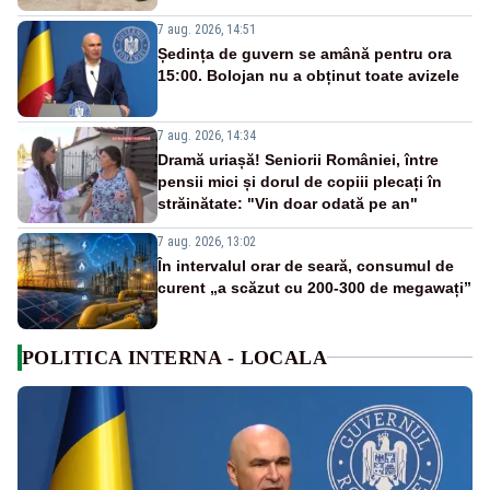
7 aug. 2026, 14:51
Ședința de guvern se amână pentru ora
15:00. Bolojan nu a obținut toate avizele
7 aug. 2026, 14:34
Dramă uriașă! Seniorii României, între
pensii mici și dorul de copiii plecați în
străinătate: "Vin doar odată pe an"
7 aug. 2026, 13:02
În intervalul orar de seară, consumul de
curent „a scăzut cu 200-300 de megawați”
POLITICA INTERNA - LOCALA