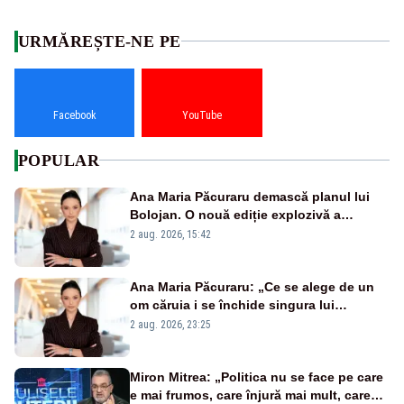
URMĂREȘTE-NE PE
Facebook
YouTube
POPULAR
Ana Maria Păcuraru demască planul lui
Bolojan. O nouă ediție explozivă a
emisiunii „Miza Zilei” la Realitatea PLUS
2 aug. 2026, 15:42
Ana Maria Păcuraru: „Ce se alege de un
om căruia i se închide singura lui
portiță?”
2 aug. 2026, 23:25
Miron Mitrea: „Politica nu se face pe care
e mai frumos, care înjură mai mult, care