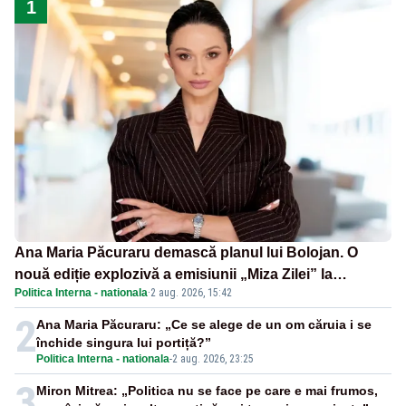
1
Ana Maria Păcuraru demască planul lui Bolojan. O
nouă ediție explozivă a emisiunii „Miza Zilei” la
Politica Interna - nationala
·
2 aug. 2026, 15:42
Realitatea PLUS
2
Ana Maria Păcuraru: „Ce se alege de un om căruia i se
închide singura lui portiță?”
Politica Interna - nationala
-
2 aug. 2026, 23:25
3
Miron Mitrea: „Politica nu se face pe care e mai frumos,