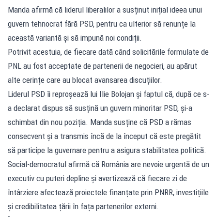
Manda afirmă că liderul liberalilor a susținut inițial ideea unui
guvern tehnocrat fără PSD, pentru ca ulterior să renunțe la
această variantă și să impună noi condiții.
Potrivit acestuia, de fiecare dată când solicitările formulate de
PNL au fost acceptate de partenerii de negocieri, au apărut
alte cerințe care au blocat avansarea discuțiilor.
Liderul PSD îi reproșează lui Ilie Bolojan și faptul că, după ce s-
a declarat dispus să susțină un guvern minoritar PSD, și-a
schimbat din nou poziția. Manda susține că PSD a rămas
consecvent și a transmis încă de la început că este pregătit
să participe la guvernare pentru a asigura stabilitatea politică.
Social-democratul afirmă că România are nevoie urgentă de un
executiv cu puteri depline și avertizează că fiecare zi de
întârziere afectează proiectele finanțate prin PNRR, investițiile
și credibilitatea țării în fața partenerilor externi.