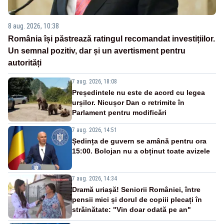
8 aug. 2026, 10:38
România își păstrează ratingul recomandat investițiilor.
Un semnal pozitiv, dar și un avertisment pentru
autorități
7 aug. 2026, 18:08
Președintele nu este de acord cu legea
urșilor. Nicușor Dan o retrimite în
Parlament pentru modificări
7 aug. 2026, 14:51
Ședința de guvern se amână pentru ora
15:00. Bolojan nu a obținut toate avizele
7 aug. 2026, 14:34
Dramă uriașă! Seniorii României, între
pensii mici și dorul de copiii plecați în
străinătate: "Vin doar odată pe an"