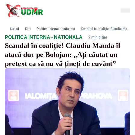
Acasă
Știri
Politica Interna - nationala
Scandal în coaliție! Claudiu Manda îl atacă dur pe Bolojan: „Ați căutat un pretext ca să nu vă țineți de cuvânt”
·
POLITICA INTERNA - NATIONALA
2 min citire
Scandal în coaliție! Claudiu Manda îl
atacă dur pe Bolojan: „Ați căutat un
pretext ca să nu vă țineți de cuvânt”