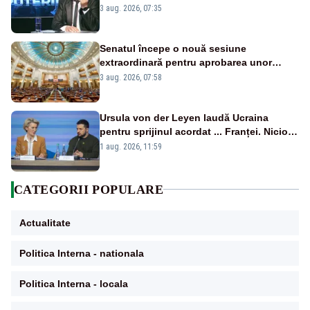
țipă mai tare, ci pe proiecte”
3 aug. 2026, 07:35
Senatul începe o nouă sesiune
extraordinară pentru aprobarea unor
jaloane din PNRR
3 aug. 2026, 07:58
Ursula von der Leyen laudă Ucraina
pentru sprijinul acordat ... Franței. Nicio
reacție privind ajutorul energetic promis
1 aug. 2026, 11:59
României
CATEGORII POPULARE
Actualitate
Politica Interna - nationala
Politica Interna - locala