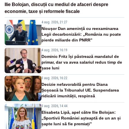
Ilie Bolojan, discuții cu mediul de afaceri despre
economie, taxe și reformele fiscale
4 aug. 2026, 21:27
Nicușor Dan amenință cu reexaminarea
Legii decarbonizării: „România nu poate
pierde miliarde din PNRR”
4 aug. 2026, 16:19
Dominic Fritz își păstrează mandatul de
primar, dar va avea salariul redus timp de
șase luni
3 aug. 2026, 16:22
Decizie nefavorabilă pentru Diana
Șoșoacă la Tribunalul UE. Suspendarea
ridicării imunității, respinsă
3 aug. 2026, 14:44
Elisabeta Lipă, apel către Ilie Bolojan:
„Sportivii României așteaptă de un an și
șapte luni să fie premiați”