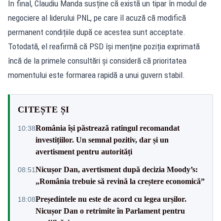
În final, Claudiu Manda susține că există un tipar în modul de
negociere al liderului PNL, pe care îl acuză că modifică
permanent condițiile după ce acestea sunt acceptate.
Totodată, el reafirmă că PSD își menține poziția exprimată
încă de la primele consultări și consideră că prioritatea
momentului este formarea rapidă a unui guvern stabil.
CITEȘTE ȘI
România își păstrează ratingul recomandat
10:38
investițiilor. Un semnal pozitiv, dar și un
avertisment pentru autorități
Nicușor Dan, avertisment după decizia Moody’s:
08:51
„România trebuie să revină la creștere economică”
Președintele nu este de acord cu legea urșilor.
18:08
Nicușor Dan o retrimite în Parlament pentru