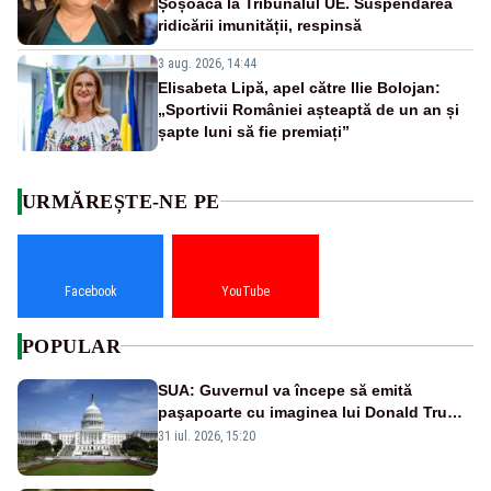
Șoșoacă la Tribunalul UE. Suspendarea
ridicării imunității, respinsă
3 aug. 2026, 14:44
Elisabeta Lipă, apel către Ilie Bolojan:
„Sportivii României așteaptă de un an și
șapte luni să fie premiați”
URMĂREȘTE-NE PE
Facebook
YouTube
POPULAR
SUA: Guvernul va începe să emită
paşapoarte cu imaginea lui Donald Trump
începând cu 8 august
31 iul. 2026, 15:20