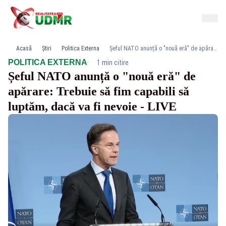
Acasă
Știri
Politica Externa
Șeful NATO anunță o "nouă eră" de apărare: Trebuie să fim capabili să luptăm, dacă va fi nevoie - LIVE
·
POLITICA EXTERNA
1 min citire
Șeful NATO anunță o "nouă eră" de
apărare: Trebuie să fim capabili să
luptăm, dacă va fi nevoie - LIVE