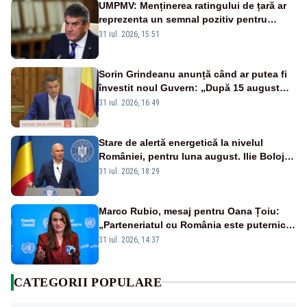
UMPMV: Menținerea ratingului de țară ar
reprezenta un semnal pozitiv pentru
România. Autoritățile trebuie să continue
31 iul. 2026, 15:51
consolidarea stabilității economice și
financiare
Sorin Grindeanu anunță când ar putea fi
învestit noul Guvern: „După 15 august
sunt șanse mai mari”
31 iul. 2026, 16:49
Stare de alertă energetică la nivelul
României, pentru luna august. Ilie Bolojan
a anunțat importuri și posibile restricții –
31 iul. 2026, 18:29
VIDEO
Marco Rubio, mesaj pentru Oana Țoiu:
„Parteneriatul cu România este puternic
și prețuit”
31 iul. 2026, 14:37
CATEGORII POPULARE