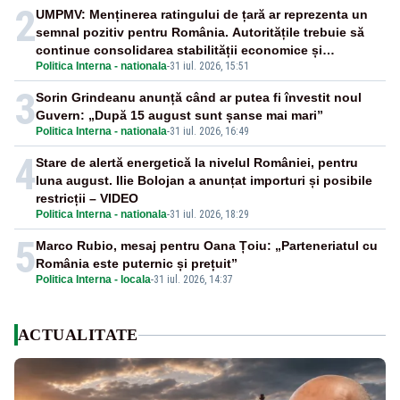
2
UMPMV: Menținerea ratingului de țară ar reprezenta un
semnal pozitiv pentru România. Autoritățile trebuie să
continue consolidarea stabilității economice și
Politica Interna - nationala
-
31 iul. 2026, 15:51
financiare
3
Sorin Grindeanu anunță când ar putea fi învestit noul
Guvern: „După 15 august sunt șanse mai mari”
Politica Interna - nationala
-
31 iul. 2026, 16:49
4
Stare de alertă energetică la nivelul României, pentru
luna august. Ilie Bolojan a anunțat importuri și posibile
restricții – VIDEO
Politica Interna - nationala
-
31 iul. 2026, 18:29
5
Marco Rubio, mesaj pentru Oana Țoiu: „Parteneriatul cu
România este puternic și prețuit”
Politica Interna - locala
-
31 iul. 2026, 14:37
ACTUALITATE