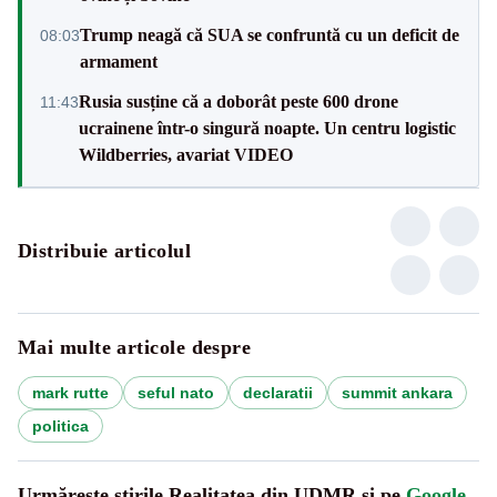
Trump neagă că SUA se confruntă cu un deficit de
08:03
armament
Rusia susține că a doborât peste 600 drone
11:43
ucrainene într-o singură noapte. Un centru logistic
Wildberries, avariat VIDEO
Distribuie articolul
Mai multe articole despre
mark rutte
seful nato
declaratii
summit ankara
politica
Urmărește știrile Realitatea din UDMR și pe
Google