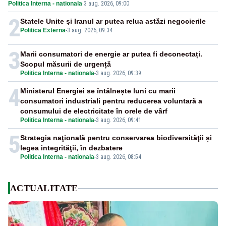
Politica Interna - nationala
·
3 aug. 2026, 09:00
normative vizate
2
Statele Unite şi Iranul ar putea relua astăzi negocierile
Politica Externa
-
3 aug. 2026, 09:34
3
Marii consumatori de energie ar putea fi deconectați.
Scopul măsurii de urgență
Politica Interna - nationala
-
3 aug. 2026, 09:39
4
Ministerul Energiei se întâlnește luni cu marii
consumatori industriali pentru reducerea voluntară a
consumului de electricitate în orele de vârf
Politica Interna - nationala
-
3 aug. 2026, 09:41
5
Strategia naţională pentru conservarea biodiversităţii și
legea integrităţii, în dezbatere
Politica Interna - nationala
-
3 aug. 2026, 08:54
ACTUALITATE