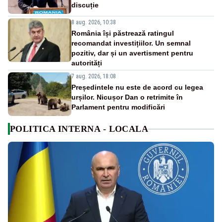
discuție
8 aug. 2026, 10:38
România își păstrează ratingul
recomandat investițiilor. Un semnal
pozitiv, dar și un avertisment pentru
autorități
7 aug. 2026, 18:08
Președintele nu este de acord cu legea
urșilor. Nicușor Dan o retrimite în
Parlament pentru modificări
POLITICA INTERNA - LOCALA