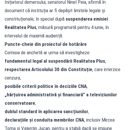
Inițiatorul demersului, senatorul Ninel Peia, afirmă în
document că instituția ar fi depășit limitele legale și
constituționale, în special după
suspendarea emisiei
Realitatea Plus
, măsură programată pentru 4 iunie, în
intervalul de maximă audiență.
Puncte-cheie din proiectul de hotărâre
Comisia de anchetă ar urma să investigheze:
fundamentul legal al suspendării Realitatea Plus
,
respectarea Articolului 30 din Constituție
, care interzice
cenzura,
posibile criterii politice în deciziile CNA
,
„hărțuirea administrativă și financiară” a televiziunilor
conservatoare
,
dublul standard în aplicarea sancțiunilor
,
declarațiile și conduita membrilor CNA
, inclusiv Mircea
Toma și Valentin Jucan, pentru a stabili dacă se impune