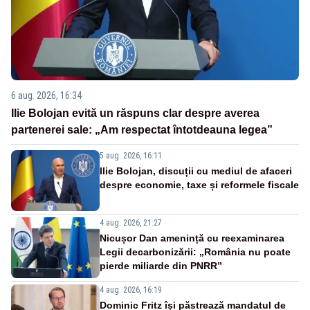
6 aug. 2026, 16:34
Ilie Bolojan evită un răspuns clar despre averea
partenerei sale: „Am respectat întotdeauna legea”
5 aug. 2026, 16:11
Ilie Bolojan, discuții cu mediul de afaceri
despre economie, taxe și reformele fiscale
4 aug. 2026, 21:27
Nicușor Dan amenință cu reexaminarea
Legii decarbonizării: „România nu poate
pierde miliarde din PNRR”
4 aug. 2026, 16:19
Dominic Fritz își păstrează mandatul de