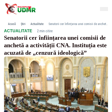
Acasă
Știri
Actualitate
Senatorii cer înființarea unei comisii de anchetă a activității CNA. Instituția este acuzată de „cenzură ideologică”
·
ACTUALITATE
2 min citire
Senatorii cer înființarea unei comisii de
anchetă a activității CNA. Instituția este
acuzată de „cenzură ideologică”