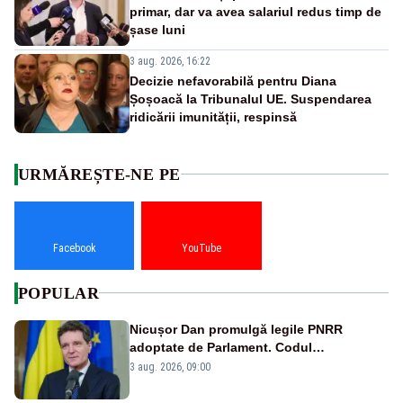
primar, dar va avea salariul redus timp de
șase luni
3 aug. 2026, 16:22
Decizie nefavorabilă pentru Diana
Șoșoacă la Tribunalul UE. Suspendarea
ridicării imunității, respinsă
URMĂREȘTE-NE PE
Facebook
YouTube
POPULAR
Nicușor Dan promulgă legile PNRR
adoptate de Parlament. Codul
urbanismului, printre actele normative
3 aug. 2026, 09:00
vizate