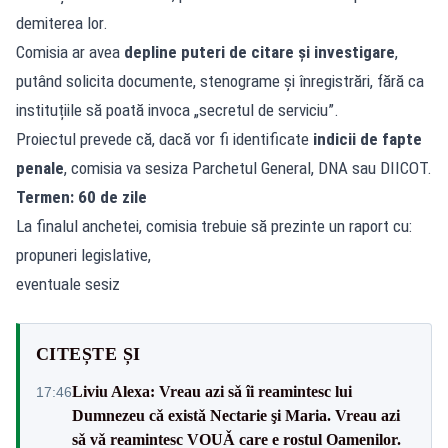
demiterea lor.
Comisia ar avea
depline puteri de citare și investigare
,
putând solicita documente, stenograme și înregistrări, fără ca
instituțiile să poată invoca „secretul de serviciu”.
Proiectul prevede că, dacă vor fi identificate
indicii de fapte
penale
, comisia va sesiza Parchetul General, DNA sau DIICOT.
Termen: 60 de zile
La finalul anchetei, comisia trebuie să prezinte un raport cu:
propuneri legislative,
eventuale sesiz
CITEȘTE ȘI
Liviu Alexa: Vreau azi sǎ îi reamintesc lui
17:46
Dumnezeu cǎ existǎ Nectarie şi Maria. Vreau azi
sǎ vǎ reamintesc VOUǍ care e rostul Oamenilor.