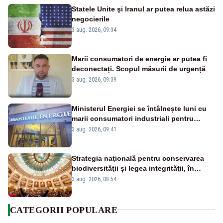
Statele Unite şi Iranul ar putea relua astăzi
negocierile
3 aug. 2026, 09:34
Marii consumatori de energie ar putea fi
deconectați. Scopul măsurii de urgență
3 aug. 2026, 09:39
Ministerul Energiei se întâlnește luni cu
marii consumatori industriali pentru
reducerea voluntară a consumului de
3 aug. 2026, 09:41
electricitate în orele de vârf
Strategia naţională pentru conservarea
biodiversităţii și legea integrităţii, în
dezbatere
3 aug. 2026, 08:54
CATEGORII POPULARE