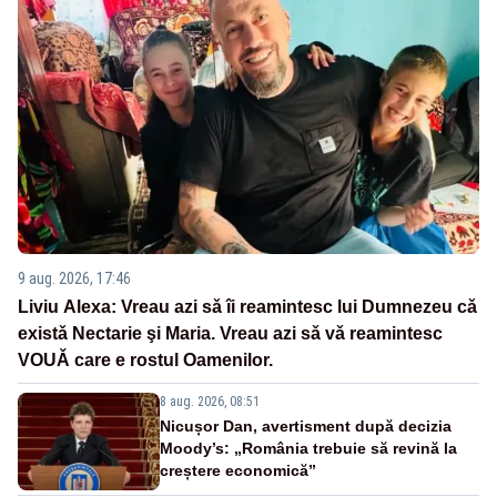
9 aug. 2026, 17:46
Liviu Alexa: Vreau azi sǎ îi reamintesc lui Dumnezeu cǎ
existǎ Nectarie şi Maria. Vreau azi sǎ vǎ reamintesc
VOUǍ care e rostul Oamenilor.
8 aug. 2026, 08:51
Nicușor Dan, avertisment după decizia
Moody’s: „România trebuie să revină la
creștere economică”