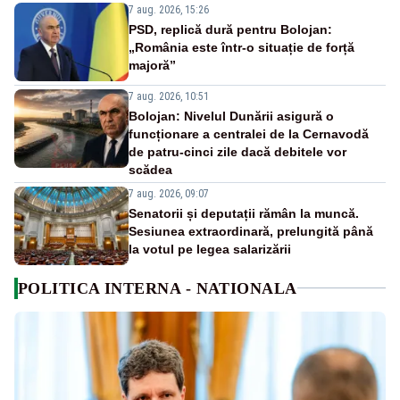
7 aug. 2026, 15:26
PSD, replică dură pentru Bolojan:
„România este într-o situație de forță
majoră”
7 aug. 2026, 10:51
Bolojan: Nivelul Dunării asigură o
funcționare a centralei de la Cernavodă
de patru-cinci zile dacă debitele vor
scădea
7 aug. 2026, 09:07
Senatorii și deputații rămân la muncă.
Sesiunea extraordinară, prelungită până
la votul pe legea salarizării
POLITICA INTERNA - NATIONALA