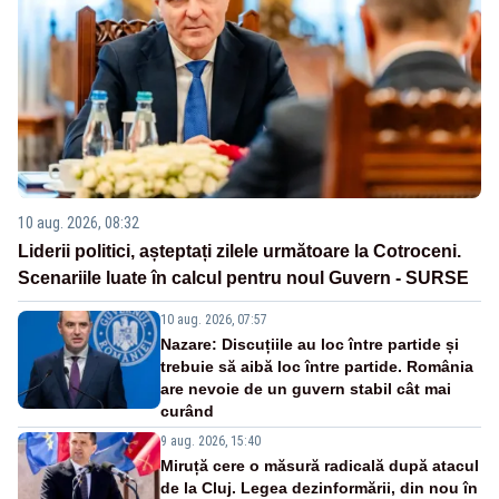
10 aug. 2026, 08:32
Liderii politici, așteptați zilele următoare la Cotroceni.
Scenariile luate în calcul pentru noul Guvern - SURSE
10 aug. 2026, 07:57
Nazare: Discuțiile au loc între partide și
trebuie să aibă loc între partide. România
are nevoie de un guvern stabil cât mai
curând
9 aug. 2026, 15:40
Miruță cere o măsură radicală după atacul
de la Cluj. Legea dezinformării, din nou în