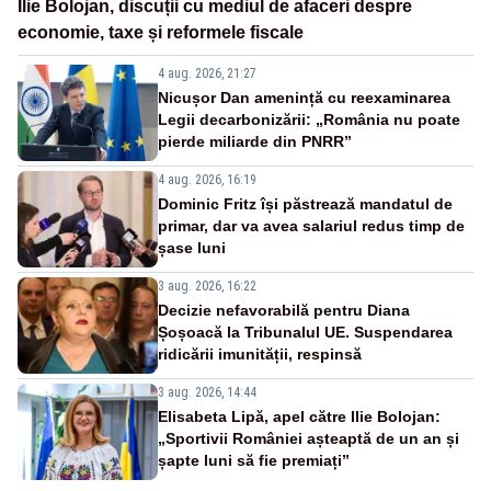
Ilie Bolojan, discuții cu mediul de afaceri despre
economie, taxe și reformele fiscale
4 aug. 2026, 21:27
Nicușor Dan amenință cu reexaminarea
Legii decarbonizării: „România nu poate
pierde miliarde din PNRR”
4 aug. 2026, 16:19
Dominic Fritz își păstrează mandatul de
primar, dar va avea salariul redus timp de
șase luni
3 aug. 2026, 16:22
Decizie nefavorabilă pentru Diana
Șoșoacă la Tribunalul UE. Suspendarea
ridicării imunității, respinsă
3 aug. 2026, 14:44
Elisabeta Lipă, apel către Ilie Bolojan:
„Sportivii României așteaptă de un an și
șapte luni să fie premiați”