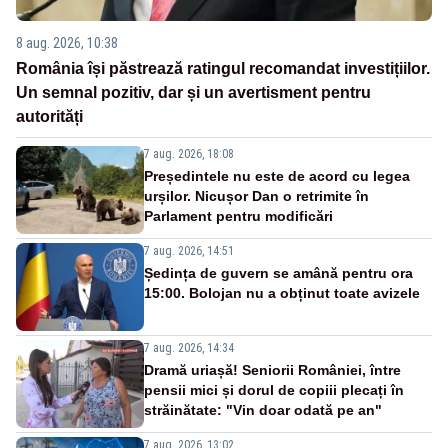
8 aug. 2026, 10:38
România își păstrează ratingul recomandat investițiilor.
Un semnal pozitiv, dar și un avertisment pentru
autorități
7 aug. 2026, 18:08
Președintele nu este de acord cu legea
urșilor. Nicușor Dan o retrimite în
Parlament pentru modificări
7 aug. 2026, 14:51
Ședința de guvern se amână pentru ora
15:00. Bolojan nu a obținut toate avizele
7 aug. 2026, 14:34
Dramă uriașă! Seniorii României, între
pensii mici și dorul de copiii plecați în
străinătate: "Vin doar odată pe an"
7 aug. 2026, 13:02