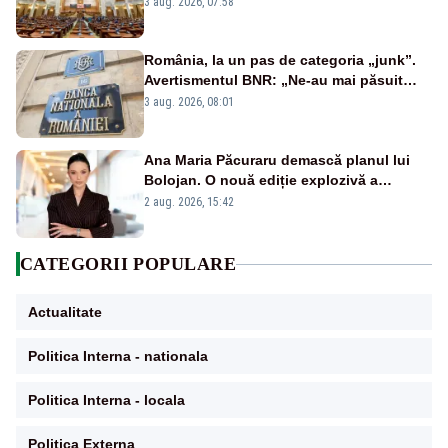
jaloane din PNRR
3 aug. 2026, 07:58
România, la un pas de categoria „junk”.
Avertismentul BNR: „Ne-au mai păsuit
pentru câteva luni”
3 aug. 2026, 08:01
Ana Maria Păcuraru demască planul lui
Bolojan. O nouă ediție explozivă a
emisiunii „Miza Zilei” la Realitatea PLUS
2 aug. 2026, 15:42
CATEGORII POPULARE
Actualitate
Politica Interna - nationala
Politica Interna - locala
Politica Externa