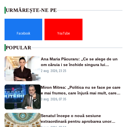
URMĂREȘTE-NE PE
Facebook
YouTube
POPULAR
Ana Maria Păcuraru: „Ce se alege de un
om căruia i se închide singura lui
portiță?”
2 aug. 2026, 23:25
Miron Mitrea: „Politica nu se face pe care
e mai frumos, care înjură mai mult, care
țipă mai tare, ci pe proiecte”
3 aug. 2026, 07:35
Senatul începe o nouă sesiune
extraordinară pentru aprobarea unor