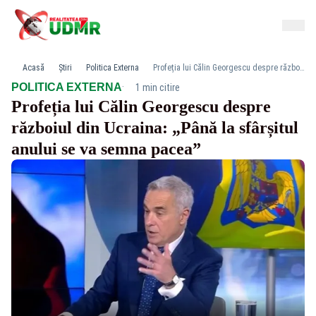
Acasă
Știri
Politica Externa
Profeția lui Călin Georgescu despre războiul din Ucraina: „Până la sfârșitul anului se va semna pacea”
·
POLITICA EXTERNA
1 min citire
Profeția lui Călin Georgescu despre
războiul din Ucraina: „Până la sfârșitul
anului se va semna pacea”