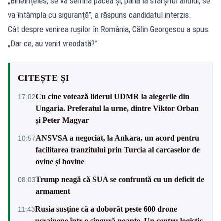
„Bineînțeles, se va semna pacea și, până la sfârșitul anului, se
va întâmpla cu siguranță”, a răspuns candidatul interzis.
Cât despre venirea rușilor în România, Călin Georgescu a spus:
„Dar ce, au venit vreodată?”
CITEȘTE ȘI
Cu cine votează liderul UDMR la alegerile din
17:02
Ungaria. Preferatul la urne, dintre Viktor Orban
și Peter Magyar
ANSVSA a negociat, la Ankara, un acord pentru
10:57
facilitarea tranzitului prin Turcia al carcaselor de
ovine și bovine
Trump neagă că SUA se confruntă cu un deficit de
08:03
armament
Rusia susține că a doborât peste 600 drone
11:43
ucrainene într-o singură noapte. Un centru logistic