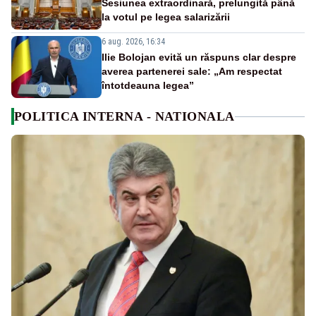
Sesiunea extraordinară, prelungită până
la votul pe legea salarizării
6 aug. 2026, 16:34
Ilie Bolojan evită un răspuns clar despre
averea partenerei sale: „Am respectat
întotdeauna legea”
POLITICA INTERNA - NATIONALA