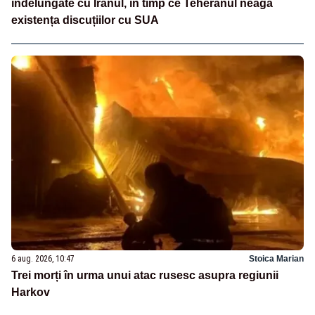
îndelungate cu Iranul, în timp ce Teheranul neagă
existența discuțiilor cu SUA
6 aug. 2026, 10:47
Stoica Marian
Trei morți în urma unui atac rusesc asupra regiunii
Harkov