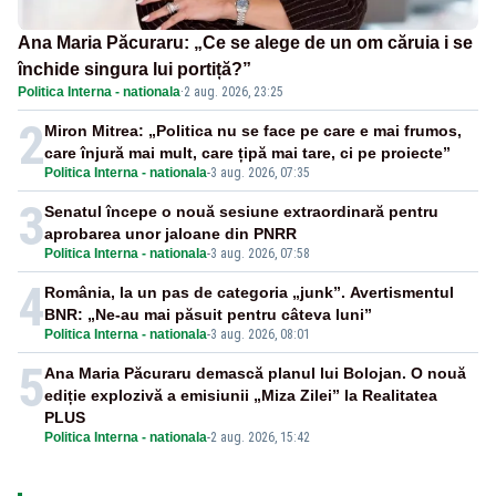
Ana Maria Păcuraru: „Ce se alege de un om căruia i se
închide singura lui portiță?”
Politica Interna - nationala
·
2 aug. 2026, 23:25
2
Miron Mitrea: „Politica nu se face pe care e mai frumos,
care înjură mai mult, care țipă mai tare, ci pe proiecte”
Politica Interna - nationala
-
3 aug. 2026, 07:35
3
Senatul începe o nouă sesiune extraordinară pentru
aprobarea unor jaloane din PNRR
Politica Interna - nationala
-
3 aug. 2026, 07:58
4
România, la un pas de categoria „junk”. Avertismentul
BNR: „Ne-au mai păsuit pentru câteva luni”
Politica Interna - nationala
-
3 aug. 2026, 08:01
5
Ana Maria Păcuraru demască planul lui Bolojan. O nouă
ediție explozivă a emisiunii „Miza Zilei” la Realitatea
PLUS
Politica Interna - nationala
-
2 aug. 2026, 15:42