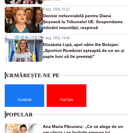
3 aug. 2026, 16:22
Decizie nefavorabilă pentru Diana
Șoșoacă la Tribunalul UE. Suspendarea
ridicării imunității, respinsă
3 aug. 2026, 14:44
Elisabeta Lipă, apel către Ilie Bolojan:
„Sportivii României așteaptă de un an și
șapte luni să fie premiați”
URMĂREȘTE-NE PE
Facebook
YouTube
POPULAR
Ana Maria Păcuraru: „Ce se alege de un
om căruia i se închide singura lui