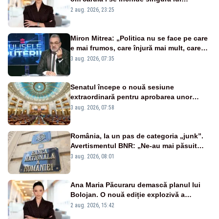
portiță?”
2 aug. 2026, 23:25
Miron Mitrea: „Politica nu se face pe care
e mai frumos, care înjură mai mult, care
țipă mai tare, ci pe proiecte”
3 aug. 2026, 07:35
Senatul începe o nouă sesiune
extraordinară pentru aprobarea unor
jaloane din PNRR
3 aug. 2026, 07:58
România, la un pas de categoria „junk”.
Avertismentul BNR: „Ne-au mai păsuit
pentru câteva luni”
3 aug. 2026, 08:01
Ana Maria Păcuraru demască planul lui
Bolojan. O nouă ediție explozivă a
emisiunii „Miza Zilei” la Realitatea PLUS
2 aug. 2026, 15:42