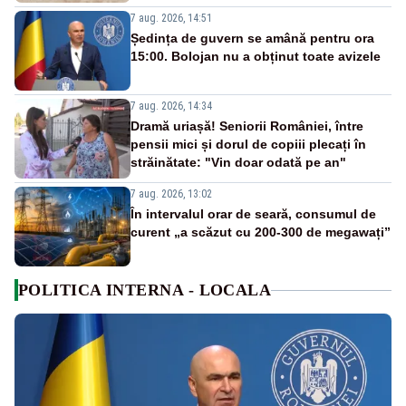
7 aug. 2026, 14:51
Ședința de guvern se amână pentru ora
15:00. Bolojan nu a obținut toate avizele
7 aug. 2026, 14:34
Dramă uriașă! Seniorii României, între
pensii mici și dorul de copiii plecați în
străinătate: "Vin doar odată pe an"
7 aug. 2026, 13:02
În intervalul orar de seară, consumul de
curent „a scăzut cu 200-300 de megawați”
POLITICA INTERNA - LOCALA