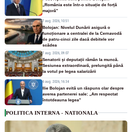
„România este într-o situație de forță
majoră”
7 aug. 2026, 10:51
Bolojan: Nivelul Dunării asigură o
funcționare a centralei de la Cernavodă
de patru-cinci zile dacă debitele vor
scădea
7 aug. 2026, 09:07
Senatorii și deputații rămân la muncă.
Sesiunea extraordinară, prelungită până
la votul pe legea salarizării
6 aug. 2026, 16:34
Ilie Bolojan evită un răspuns clar despre
averea partenerei sale: „Am respectat
întotdeauna legea”
POLITICA INTERNA - NATIONALA