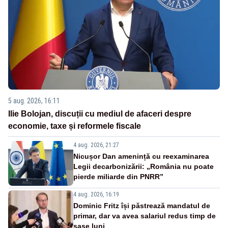
5 aug. 2026, 16:11
Ilie Bolojan, discuții cu mediul de afaceri despre
economie, taxe și reformele fiscale
4 aug. 2026, 21:27
Nicușor Dan amenință cu reexaminarea
Legii decarbonizării: „România nu poate
pierde miliarde din PNRR”
4 aug. 2026, 16:19
Dominic Fritz își păstrează mandatul de
primar, dar va avea salariul redus timp de
șase luni