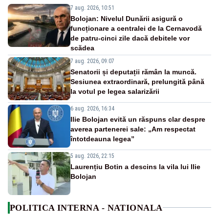
7 aug. 2026, 10:51
Bolojan: Nivelul Dunării asigură o
funcționare a centralei de la Cernavodă
de patru-cinci zile dacă debitele vor
scădea
7 aug. 2026, 09:07
Senatorii și deputații rămân la muncă.
Sesiunea extraordinară, prelungită până
la votul pe legea salarizării
6 aug. 2026, 16:34
Ilie Bolojan evită un răspuns clar despre
averea partenerei sale: „Am respectat
întotdeauna legea”
5 aug. 2026, 22:15
Laurențiu Botin a descins la vila lui Ilie
Bolojan
POLITICA INTERNA - NATIONALA