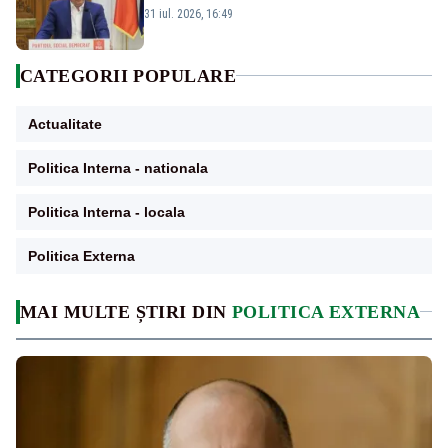
sunt șanse mai mari”
31 iul. 2026, 16:49
CATEGORII POPULARE
Actualitate
Politica Interna - nationala
Politica Interna - locala
Politica Externa
MAI MULTE ȘTIRI DIN
POLITICA EXTERNA