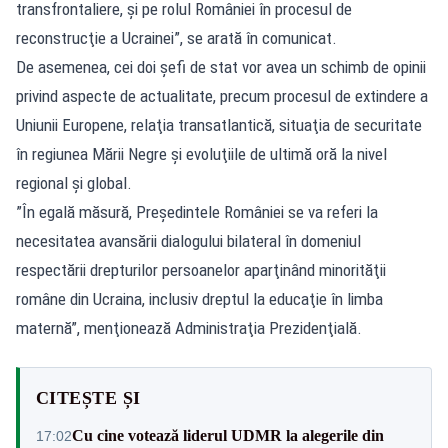
transfrontaliere, şi pe rolul României în procesul de
reconstrucţie a Ucrainei”, se arată în comunicat.
De asemenea, cei doi şefi de stat vor avea un schimb de opinii
privind aspecte de actualitate, precum procesul de extindere a
Uniunii Europene, relaţia transatlantică, situaţia de securitate
în regiunea Mării Negre şi evoluţiile de ultimă oră la nivel
regional şi global.
”În egală măsură, Preşedintele României se va referi la
necesitatea avansării dialogului bilateral în domeniul
respectării drepturilor persoanelor aparţinând minorităţii
române din Ucraina, inclusiv dreptul la educaţie în limba
maternă”, menţionează Administraţia Prezidenţială.
CITEȘTE ȘI
Cu cine votează liderul UDMR la alegerile din
17:02