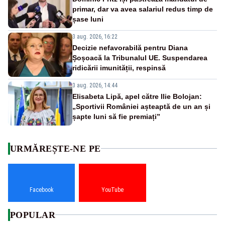
primar, dar va avea salariul redus timp de
șase luni
3 aug. 2026, 16:22
Decizie nefavorabilă pentru Diana
Șoșoacă la Tribunalul UE. Suspendarea
ridicării imunității, respinsă
3 aug. 2026, 14:44
Elisabeta Lipă, apel către Ilie Bolojan:
„Sportivii României așteaptă de un an și
șapte luni să fie premiați”
URMĂREȘTE-NE PE
Facebook
YouTube
POPULAR