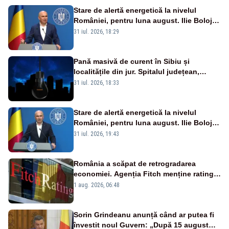
Stare de alertă energetică la nivelul
României, pentru luna august. Ilie Bolojan
a anunțat importuri și posibile restricții –
31 iul. 2026, 18:29
VIDEO
Pană masivă de curent în Sibiu și
localitățile din jur. Spitalul județean,
semafoarele, rețelele de telefonie, grav
31 iul. 2026, 18:33
afectate
Stare de alertă energetică la nivelul
României, pentru luna august. Ilie Bolojan
a anunțat importuri și posibile restricții –
31 iul. 2026, 19:43
VIDEO
România a scăpat de retrogradarea
economiei. Agenția Fitch menține ratingul
„BBB-” cu perspectivă negativă
1 aug. 2026, 06:48
Sorin Grindeanu anunță când ar putea fi
învestit noul Guvern: „După 15 august