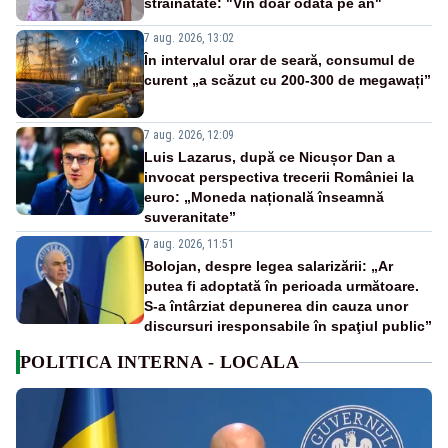
străinătate: "Vin doar odată pe an"
7 aug. 2026, 13:02
În intervalul orar de seară, consumul de
curent „a scăzut cu 200-300 de megawați”
7 aug. 2026, 12:09
Luis Lazarus, după ce Nicușor Dan a
invocat perspectiva trecerii României la
euro: „Moneda națională înseamnă
suveranitate”
7 aug. 2026, 11:51
Bolojan, despre legea salarizării: „Ar
putea fi adoptată în perioada următoare.
S-a întârziat depunerea din cauza unor
discursuri iresponsabile în spaţiul public”
POLITICA INTERNA - LOCALA