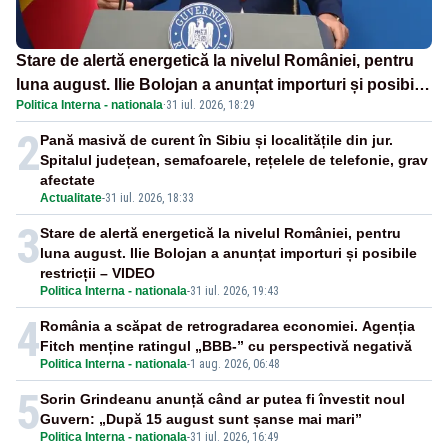
Stare de alertă energetică la nivelul României, pentru
luna august. Ilie Bolojan a anunțat importuri și posibile
Politica Interna - nationala
·
31 iul. 2026, 18:29
restricții – VIDEO
2
Pană masivă de curent în Sibiu și localitățile din jur.
Spitalul județean, semafoarele, rețelele de telefonie, grav
afectate
Actualitate
-
31 iul. 2026, 18:33
3
Stare de alertă energetică la nivelul României, pentru
luna august. Ilie Bolojan a anunțat importuri și posibile
restricții – VIDEO
Politica Interna - nationala
-
31 iul. 2026, 19:43
4
România a scăpat de retrogradarea economiei. Agenția
Fitch menține ratingul „BBB-” cu perspectivă negativă
Politica Interna - nationala
-
1 aug. 2026, 06:48
5
Sorin Grindeanu anunță când ar putea fi învestit noul
Guvern: „După 15 august sunt șanse mai mari”
Politica Interna - nationala
-
31 iul. 2026, 16:49