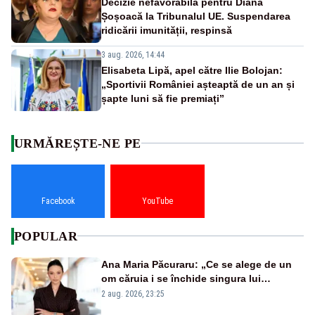
Decizie nefavorabilă pentru Diana
Șoșoacă la Tribunalul UE. Suspendarea
ridicării imunității, respinsă
3 aug. 2026, 14:44
Elisabeta Lipă, apel către Ilie Bolojan:
„Sportivii României așteaptă de un an și
șapte luni să fie premiați”
URMĂREȘTE-NE PE
Facebook
YouTube
POPULAR
Ana Maria Păcuraru: „Ce se alege de un
om căruia i se închide singura lui
portiță?”
2 aug. 2026, 23:25