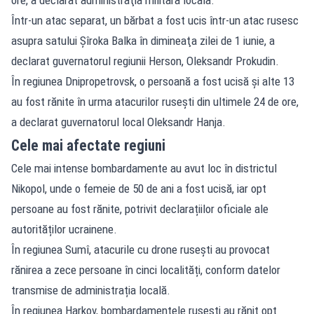
Într-un atac separat, un bărbat a fost ucis într-un atac rusesc
asupra satului Şîroka Balka în dimineaţa zilei de 1 iunie, a
declarat guvernatorul regiunii Herson, Oleksandr Prokudin.
În regiunea Dnipropetrovsk, o persoană a fost ucisă şi alte 13
au fost rănite în urma atacurilor ruseşti din ultimele 24 de ore,
a declarat guvernatorul local Oleksandr Hanja.
Cele mai afectate regiuni
Cele mai intense bombardamente au avut loc în districtul
Nikopol, unde o femeie de 50 de ani a fost ucisă, iar opt
persoane au fost rănite, potrivit declarațiilor oficiale ale
autorităților ucrainene.
În regiunea Sumî, atacurile cu drone rusești au provocat
rănirea a zece persoane în cinci localități, conform datelor
transmise de administrația locală.
În regiunea Harkov, bombardamentele rusești au rănit opt