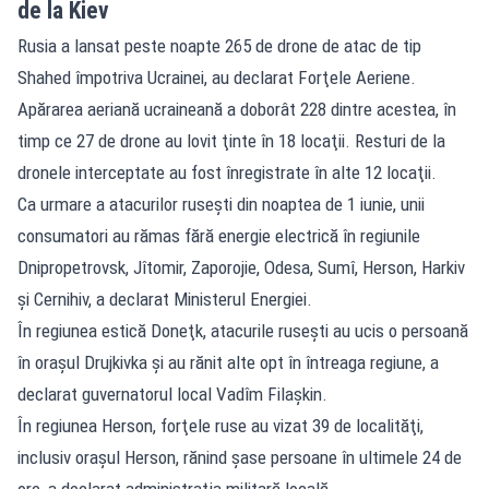
de la Kiev
Rusia a lansat peste noapte 265 de drone de atac de tip
Shahed împotriva Ucrainei, au declarat Forţele Aeriene.
Apărarea aeriană ucraineană a doborât 228 dintre acestea, în
timp ce 27 de drone au lovit ţinte în 18 locaţii. Resturi de la
dronele interceptate au fost înregistrate în alte 12 locaţii.
Ca urmare a atacurilor ruseşti din noaptea de 1 iunie, unii
consumatori au rămas fără energie electrică în regiunile
Dnipropetrovsk, Jîtomir, Zaporojie, Odesa, Sumî, Herson, Harkiv
şi Cernihiv, a declarat Ministerul Energiei.
În regiunea estică Doneţk, atacurile ruseşti au ucis o persoană
în oraşul Drujkivka şi au rănit alte opt în întreaga regiune, a
declarat guvernatorul local Vadîm Filaşkin.
În regiunea Herson, forţele ruse au vizat 39 de localităţi,
inclusiv oraşul Herson, rănind şase persoane în ultimele 24 de
ore, a declarat administraţia militară locală.