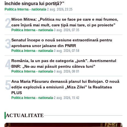
închide singura lui portiță?”
Politica Interna - nationala
·
2 aug. 2026, 23:25
2
Miron Mitrea: „Politica nu se face pe care e mai frumos,
care înjură mai mult, care țipă mai tare, ci pe proiecte”
Politica Interna - nationala
-
3 aug. 2026, 07:35
3
Senatul începe o nouă sesiune extraordinară pentru
aprobarea unor jaloane din PNRR
Politica Interna - nationala
-
3 aug. 2026, 07:58
4
România, la un pas de categoria „junk”. Avertismentul
BNR: „Ne-au mai păsuit pentru câteva luni”
Politica Interna - nationala
-
3 aug. 2026, 08:01
5
Ana Maria Păcuraru demască planul lui Bolojan. O nouă
ediție explozivă a emisiunii „Miza Zilei” la Realitatea
PLUS
Politica Interna - nationala
-
2 aug. 2026, 15:42
ACTUALITATE