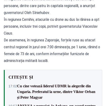
persoane, dintre care patru în capitala regională, a anunțat
guvernatorul Oleh Sîniehubov.
În regiunea Cernihiv, atacurile cu drone au dus la rănirea a opt
persoane, inclusiv trei copii, potrivit guvernatorului Viaceslav
Ciaus.
De asemenea, în regiunea Zaporojie, forțele ruse au atacat
centrul regional în jurul orei 7:00 dimineața, pe 1 iunie, rănind o
femeie de 73 de ani, conform informațiilor furnizate de
administrația militară locală.
CITEȘTE ȘI
Cu cine votează liderul UDMR la alegerile din
17:02
Ungaria. Preferatul la urne, dintre Viktor Orban
și Peter Magyar
ANSVSA a negociat, la Ankara, un acord pentru
10:57