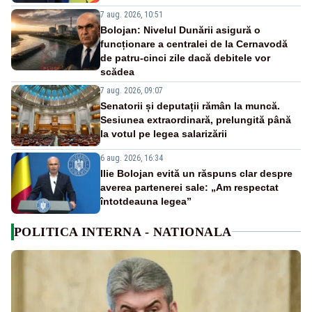
7 aug. 2026, 10:51
Bolojan: Nivelul Dunării asigură o
funcționare a centralei de la Cernavodă
de patru-cinci zile dacă debitele vor
scădea
7 aug. 2026, 09:07
Senatorii și deputații rămân la muncă.
Sesiunea extraordinară, prelungită până
la votul pe legea salarizării
6 aug. 2026, 16:34
Ilie Bolojan evită un răspuns clar despre
averea partenerei sale: „Am respectat
întotdeauna legea”
POLITICA INTERNA - NATIONALA