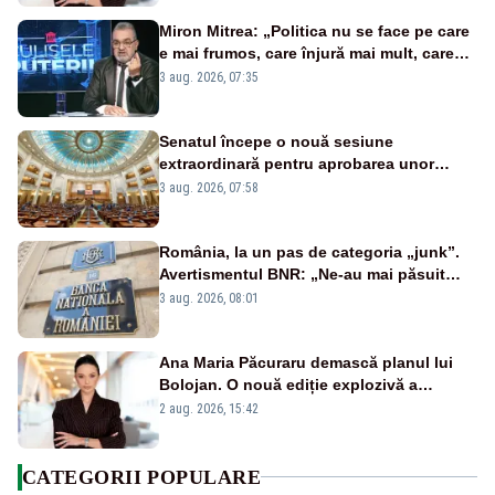
Miron Mitrea: „Politica nu se face pe care
e mai frumos, care înjură mai mult, care
țipă mai tare, ci pe proiecte”
3 aug. 2026, 07:35
Senatul începe o nouă sesiune
extraordinară pentru aprobarea unor
jaloane din PNRR
3 aug. 2026, 07:58
România, la un pas de categoria „junk”.
Avertismentul BNR: „Ne-au mai păsuit
pentru câteva luni”
3 aug. 2026, 08:01
Ana Maria Păcuraru demască planul lui
Bolojan. O nouă ediție explozivă a
emisiunii „Miza Zilei” la Realitatea PLUS
2 aug. 2026, 15:42
CATEGORII POPULARE