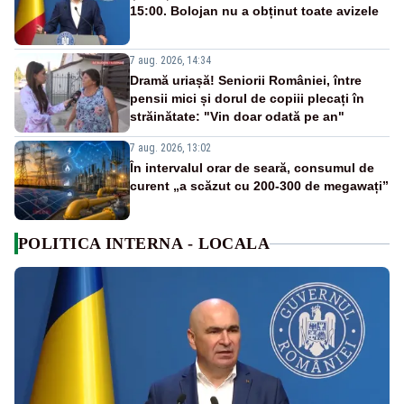
15:00. Bolojan nu a obținut toate avizele
7 aug. 2026, 14:34
Dramă uriașă! Seniorii României, între
pensii mici și dorul de copiii plecați în
străinătate: "Vin doar odată pe an"
7 aug. 2026, 13:02
În intervalul orar de seară, consumul de
curent „a scăzut cu 200-300 de megawați”
POLITICA INTERNA - LOCALA