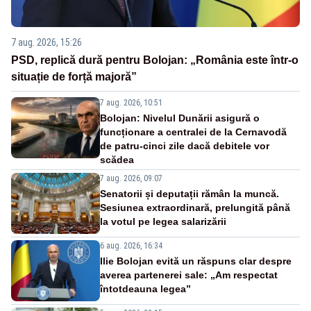
7 aug. 2026, 15:26
PSD, replică dură pentru Bolojan: „România este într-o
situație de forță majoră”
7 aug. 2026, 10:51
Bolojan: Nivelul Dunării asigură o
funcționare a centralei de la Cernavodă
de patru-cinci zile dacă debitele vor
scădea
7 aug. 2026, 09:07
Senatorii și deputații rămân la muncă.
Sesiunea extraordinară, prelungită până
la votul pe legea salarizării
6 aug. 2026, 16:34
Ilie Bolojan evită un răspuns clar despre
averea partenerei sale: „Am respectat
întotdeauna legea”