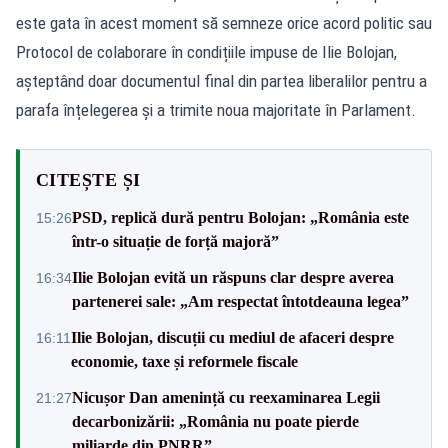
este gata în acest moment să semneze orice acord politic sau
Protocol de colaborare în condițiile impuse de Ilie Bolojan,
așteptând doar documentul final din partea liberalilor pentru a
parafa înțelegerea și a trimite noua majoritate în Parlament.
CITEȘTE ȘI
PSD, replică dură pentru Bolojan: „România este
15:26
într-o situație de forță majoră”
Ilie Bolojan evită un răspuns clar despre averea
16:34
partenerei sale: „Am respectat întotdeauna legea”
Ilie Bolojan, discuții cu mediul de afaceri despre
16:11
economie, taxe și reformele fiscale
Nicușor Dan amenință cu reexaminarea Legii
21:27
decarbonizării: „România nu poate pierde
miliarde din PNRR”