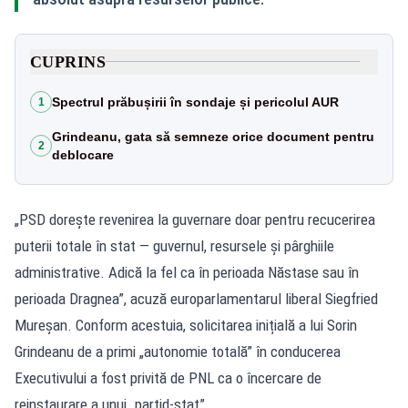
CUPRINS
Spectrul prăbușirii în sondaje și pericolul AUR
1
Grindeanu, gata să semneze orice document pentru
2
deblocare
„PSD dorește revenirea la guvernare doar pentru recucerirea
puterii totale în stat — guvernul, resursele și pârghiile
administrative. Adică la fel ca în perioada Năstase sau în
perioada Dragnea”, acuză europarlamentarul liberal Siegfried
Mureșan. Conform acestuia, solicitarea inițială a lui Sorin
Grindeanu de a primi „autonomie totală” în conducerea
Executivului a fost privită de PNL ca o încercare de
reinstaurare a unui „partid-stat”.