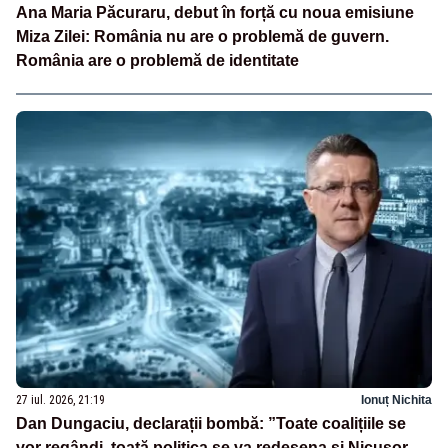
Ana Maria Păcuraru, debut în forță cu noua emisiune
Miza Zilei: România nu are o problemă de guvern.
România are o problemă de identitate
27 iul. 2026, 21:19
Ionuț Nichita
Dan Dungaciu, declarații bombă: ”Toate coalițiile se
vor regândi, toată politica se va redesena și Nicușor