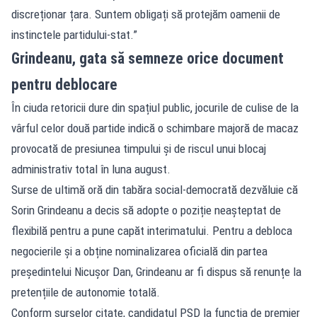
discreționar țara. Suntem obligați să protejăm oamenii de
instinctele partidului-stat.”
Grindeanu, gata să semneze orice document
pentru deblocare
În ciuda retoricii dure din spațiul public, jocurile de culise de la
vârful celor două partide indică o schimbare majoră de macaz
provocată de presiunea timpului și de riscul unui blocaj
administrativ total în luna august.
Surse de ultimă oră din tabăra social-democrată dezvăluie că
Sorin Grindeanu a decis să adopte o poziție neașteptat de
flexibilă pentru a pune capăt interimatului. Pentru a debloca
negocierile și a obține nominalizarea oficială din partea
președintelui Nicușor Dan, Grindeanu ar fi dispus să renunțe la
pretențiile de autonomie totală.
Conform surselor citate, candidatul PSD la funcția de premier