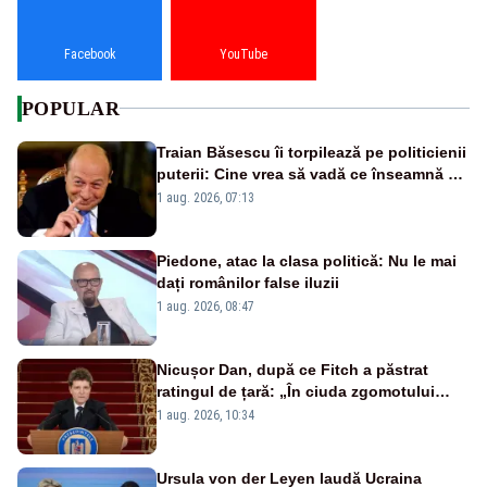
Facebook
YouTube
POPULAR
Traian Băsescu îi torpilează pe politicienii
puterii: Cine vrea să vadă ce înseamnă să
fii prost, se uită la România
1 aug. 2026, 07:13
Piedone, atac la clasa politică: Nu le mai
dați românilor false iluzii
1 aug. 2026, 08:47
Nicușor Dan, după ce Fitch a păstrat
ratingul de țară: „În ciuda zgomotului
politic, România funcționează”
1 aug. 2026, 10:34
Ursula von der Leyen laudă Ucraina