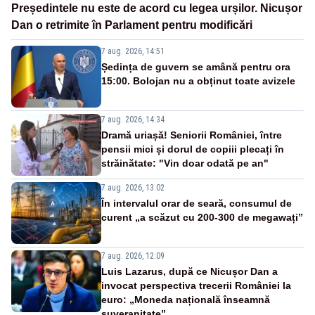
Președintele nu este de acord cu legea urșilor. Nicușor
Dan o retrimite în Parlament pentru modificări
7 aug. 2026, 14:51
Ședința de guvern se amână pentru ora
15:00. Bolojan nu a obținut toate avizele
7 aug. 2026, 14:34
Dramă uriașă! Seniorii României, între
pensii mici și dorul de copiii plecați în
străinătate: "Vin doar odată pe an"
7 aug. 2026, 13:02
În intervalul orar de seară, consumul de
curent „a scăzut cu 200-300 de megawați”
7 aug. 2026, 12:09
Luis Lazarus, după ce Nicușor Dan a
invocat perspectiva trecerii României la
euro: „Moneda națională înseamnă
suveranitate”