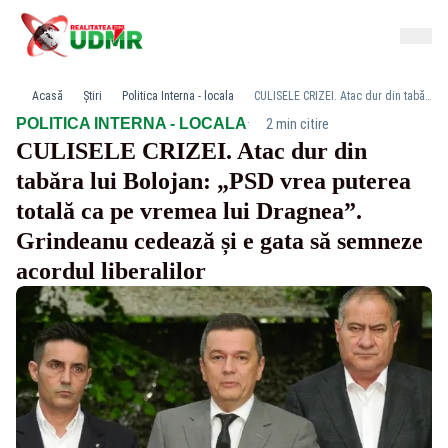
Acasă
Știri
Politica Interna - locala
CULISELE CRIZEI. Atac dur din tabăra lui Bolojan: „PSD vrea puterea totală ca pe vremea lui Dragnea”. Grindeanu cedează și e gata să semneze acordul liberalilor
·
POLITICA INTERNA - LOCALA
2 min citire
CULISELE CRIZEI. Atac dur din
tabăra lui Bolojan: „PSD vrea puterea
totală ca pe vremea lui Dragnea”.
Grindeanu cedează și e gata să semneze
acordul liberalilor