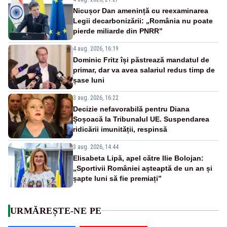
Nicușor Dan amenință cu reexaminarea
Legii decarbonizării: „România nu poate
pierde miliarde din PNRR”
4 aug. 2026, 16:19
Dominic Fritz își păstrează mandatul de
primar, dar va avea salariul redus timp de
șase luni
3 aug. 2026, 16:22
Decizie nefavorabilă pentru Diana
Șoșoacă la Tribunalul UE. Suspendarea
ridicării imunității, respinsă
3 aug. 2026, 14:44
Elisabeta Lipă, apel către Ilie Bolojan:
„Sportivii României așteaptă de un an și
șapte luni să fie premiați”
URMĂREȘTE-NE PE