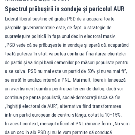
Spectrul prăbușirii în sondaje și pericolul AUR
Liderul liberal susține că graba PSD de a acapara toate
pârghiile guvernamentale este, de fapt, o strategie de
supraviețuire politică în fața unui declin electoral masiv.
„PSD vede că se prăbușește în sondaje și speră că, acaparând
toată puterea în stat, va putea continua finanțarea clientelei
de partid și va risipi banii oamenilor pe măsuri populiste pentru
a se salva. PSD nu mai este un partid de 50% și nu va mai fi”,
se arată în analiza internă a PNL. Mai mult, liberalii lansează
un avertisment sumbru pentru partenerii de dialog: dacă vor
continua pe panta populistă, social-democrații riscă să fie
„înghițiți electoral de AUR”, alternativa fiind transformarea
într-un partid european de centru-stânga, cotat la 10–15%.
În acest context, mesajul oficial al PNL rămâne ferm: „Nu vom
da un cec în alb PSD și nu le vom permite să conducă