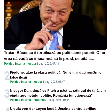
Traian Băsescu îi torpilează pe politicienii puterii: Cine
vrea să vadă ce înseamnă să fii prost, se uită la
Politica Interna - locala
·
1 aug. 2026, 07:13
România
2
Piedone, atac la clasa politică: Nu le mai dați românilor
false iluzii
Politica Interna - locala
-
1 aug. 2026, 08:47
3
Nicușor Dan, după ce Fitch a păstrat ratingul de țară: „În
ciuda zgomotului politic, România funcționează”
Politica Interna - nationala
-
1 aug. 2026, 10:34
Ursula von der Leyen laudă Ucraina pentru sprijinul