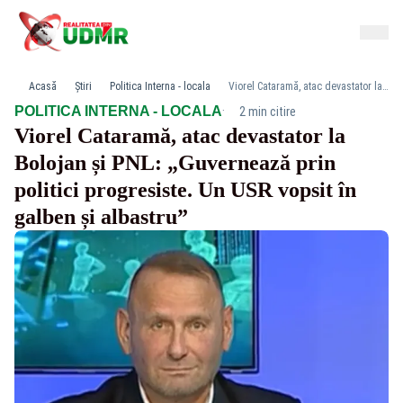
Acasă
Știri
Politica Interna - locala
Viorel Cataramă, atac devastator la Bolojan și PNL: „Guvernează prin politici progresiste. Un USR vopsit în galben și albastru”
·
POLITICA INTERNA - LOCALA
2 min citire
Viorel Cataramă, atac devastator la
Bolojan și PNL: „Guvernează prin
politici progresiste. Un USR vopsit în
galben și albastru”