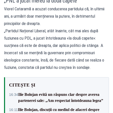
„PNL a jucat mereu la două capete”
Viorel Cataramă a acuzat conducerea partidului că, în ultimii
ani, a urmărit doar menținerea la putere, în detrimentul
principiilor de dreapta.
„Partidul Național Liberal, atât înainte, cât mai ales după
fuziunea cu PDL, a jucat întotdeauna «la două capete»:
susținea că este de dreapta, dar aplica politici de stânga. A
încercat să se mențină la guvernare prin compromisuri
ideologice constante, însă, de fiecare dată când se realiza o
fuziune, constatai că partidul nu creștea în sondaje.
CITEȘTE ȘI
Ilie Bolojan evită un răspuns clar despre averea
16:34
partenerei sale: „Am respectat întotdeauna legea”
Ilie Bolojan, discuții cu mediul de afaceri despre
16:11