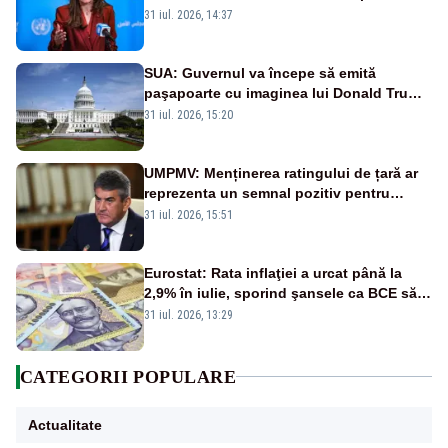
și prețuit”
31 iul. 2026, 14:37
SUA: Guvernul va începe să emită
paşapoarte cu imaginea lui Donald Trump
începând cu 8 august
31 iul. 2026, 15:20
UMPMV: Menținerea ratingului de țară ar
reprezenta un semnal pozitiv pentru
România. Autoritățile trebuie să continue
31 iul. 2026, 15:51
consolidarea stabilității economice și
financiare
Eurostat: Rata inflaţiei a urcat până la
2,9% în iulie, sporind şansele ca BCE să
majoreze dobânda
31 iul. 2026, 13:29
CATEGORII POPULARE
Actualitate