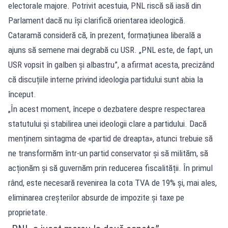
electorale majore. Potrivit acestuia, PNL riscă să iasă din
Parlament dacă nu își clarifică orientarea ideologică.
Cataramă consideră că, în prezent, formațiunea liberală a
ajuns să semene mai degrabă cu USR. „PNL este, de fapt, un
USR vopsit în galben și albastru”, a afirmat acesta, precizând
că discuțiile interne privind ideologia partidului sunt abia la
început.
„În acest moment, începe o dezbatere despre respectarea
statutului și stabilirea unei ideologii clare a partidului. Dacă
menținem sintagma de «partid de dreapta», atunci trebuie să
ne transformăm într-un partid conservator și să milităm, să
acționăm și să guvernăm prin reducerea fiscalității. În primul
rând, este necesară revenirea la cota TVA de 19% și, mai ales,
eliminarea creșterilor absurde de impozite și taxe pe
proprietate.