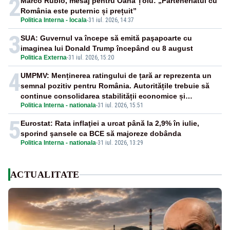
2
Marco Rubio, mesaj pentru Oana Țoiu: „Parteneriatul cu
România este puternic și prețuit”
Politica Interna - locala
-
31 iul. 2026, 14:37
3
SUA: Guvernul va începe să emită paşapoarte cu
imaginea lui Donald Trump începând cu 8 august
Politica Externa
-
31 iul. 2026, 15:20
4
UMPMV: Menținerea ratingului de țară ar reprezenta un
semnal pozitiv pentru România. Autoritățile trebuie să
continue consolidarea stabilității economice și
Politica Interna - nationala
-
31 iul. 2026, 15:51
financiare
5
Eurostat: Rata inflaţiei a urcat până la 2,9% în iulie,
sporind şansele ca BCE să majoreze dobânda
Politica Interna - nationala
-
31 iul. 2026, 13:29
ACTUALITATE