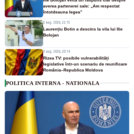
averea partenerei sale: „Am respectat
întotdeauna legea”
5 aug. 2026, 22:15
Laurențiu Botin a descins la vila lui Ilie
Bolojan
3 aug. 2026, 20:14
Rizea TV: posibile vulnerabilități
legislative într-un scenariu de reunificare
România–Republica Moldova
POLITICA INTERNA - NATIONALA