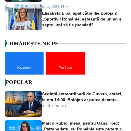
3 aug. 2026, 14:44
Elisabeta Lipă, apel către Ilie Bolojan:
„Sportivii României așteaptă de un an și
șapte luni să fie premiați”
URMĂREȘTE-NE PE
Facebook
YouTube
POPULAR
Ședință extraordinară de Guvern, astăzi,
la ora 14:00. Bolojan ar putea decreta
stare de urgență energetică
31 iul. 2026, 13:40
Marco Rubio, mesaj pentru Oana Țoiu:
„Parteneriatul cu România este puternic