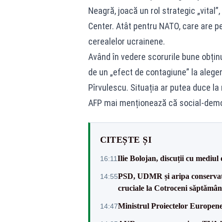
Neagră, joacă un rol strategic „vital”
Center. Atât pentru NATO, care are pe
cerealelor ucrainene.
Având în vedere scorurile bune obținu
de un „efect de contagiune” la alege
Pîrvulescu. Situația ar putea duce la 
AFP mai menționează că social-democra
CITEȘTE ȘI
Ilie Bolojan, discuții cu mediul
16:11
PSD, UDMR și aripa conservat
14:55
cruciale la Cotroceni săptămâ
Ministrul Proiectelor Europene
14:47