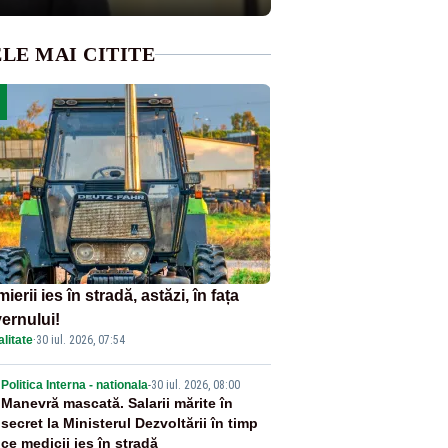
LE MAI CITITE
ierii ies în stradă, astăzi, în fața
ernului!
litate
·
30 iul. 2026, 07:54
2
Politica Interna - nationala
-
30 iul. 2026, 08:00
Manevră mascată. Salarii mărite în
secret la Ministerul Dezvoltării în timp
ce medicii ies în stradă