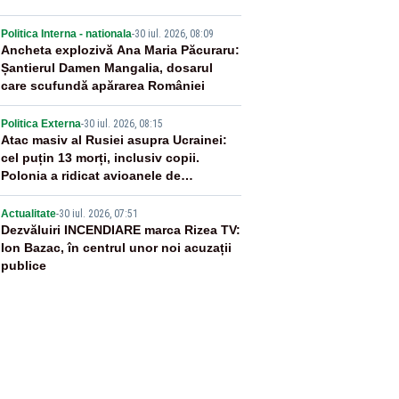
3
Politica Interna - nationala
-
30 iul. 2026, 08:09
Ancheta explozivă Ana Maria Păcuraru:
Șantierul Damen Mangalia, dosarul
care scufundă apărarea României
4
Politica Externa
-
30 iul. 2026, 08:15
Atac masiv al Rusiei asupra Ucrainei:
cel puțin 13 morți, inclusiv copii.
Polonia a ridicat avioanele de
vânătoare
5
Actualitate
-
30 iul. 2026, 07:51
Dezvăluiri INCENDIARE marca Rizea TV:
Ion Bazac, în centrul unor noi acuzații
publice