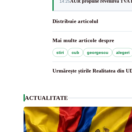
AUR propune revenirea TVA l
14:25
Distribuie articolul
Mai multe articole despre
stiri
cub
georgescu
alegeri
Urmărește știrile Realitatea din 
ACTUALITATE