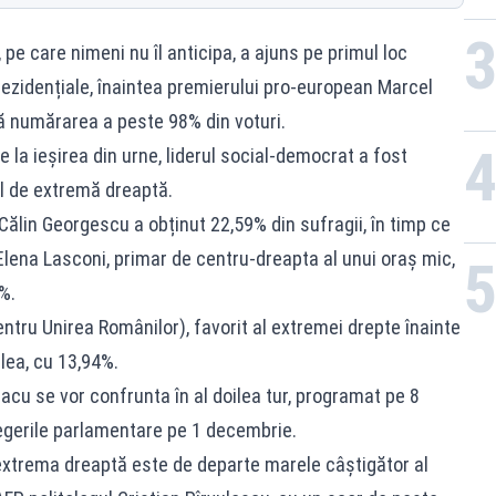
pe care nimeni nu îl anticipa, a ajuns pe primul loc
prezidențiale, înaintea premierului pro-european Marcel
ă numărarea a peste 98% din voturi.
e la ieșirea din urne, liderul social-democrat a fost
al de extremă dreaptă.
ălin Georgescu a obținut 22,59% din sufragii, în timp ce
Elena Lasconi, primar de centru-dreapta al unui oraș mic,
%.
entru Unirea Românilor), favorit al extremei drepte înainte
ulea, cu 13,94%.
lacu se vor confrunta în al doilea tur, programat pe 8
legerile parlamentare pe 1 decembrie.
 „extrema dreaptă este de departe marele câștigător al