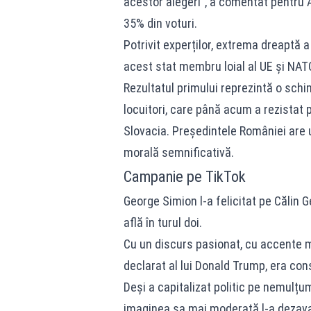
acestor alegeri”, a comentat pentru A
35% din voturi.
Potrivit experților, extrema dreaptă a
acest stat membru loial al UE și NATO
Rezultatul primului reprezintă o sch
locuitori, care până acum a rezistat p
Slovacia. Președintele României are u
morală semnificativă.
Campanie pe TikTok
George Simion l-a felicitat pe Călin
află în turul doi.
Cu un discurs pasionat, cu accente mi
declarat al lui Donald Trump, era cons
Deși a capitalizat politic pe nemulțumi
imaginea sa mai moderată l-a dezavanta