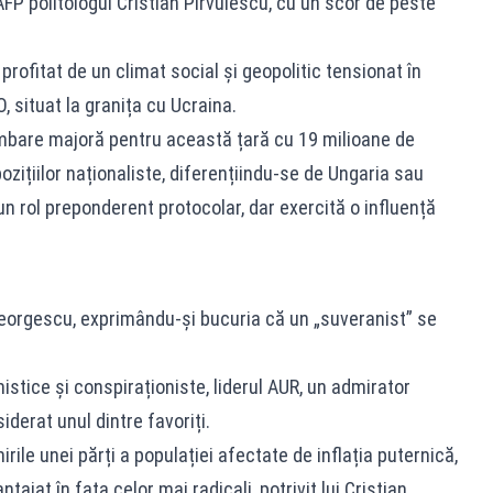
FP politologul Cristian Pîrvulescu, cu un scor de peste
 profitat de un climat social și geopolitic tensionat în
, situat la granița cu Ucraina.
imbare majoră pentru această țară cu 19 milioane de
ozițiilor naționaliste, diferențiindu-se de Ungaria sau
n rol preponderent protocolar, dar exercită o influență
 Georgescu, exprimându-și bucuria că un „suveranist” se
stice și conspiraționiste, liderul AUR, un admirator
iderat unul dintre favoriți.
rile unei părți a populației afectate de inflația puternică,
jat în fața celor mai radicali, potrivit lui Cristian