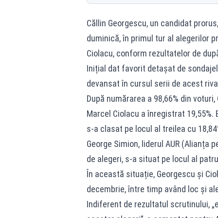
Căllin Georgescu, un candidat prorus, 
duminică, în primul tur al alegerilor 
Ciolacu, conform rezultatelor de dup
Inițial dat favorit detașat de sondajel
devansat în cursul serii de acest riv
După numărarea a 98,66% din voturi, C
Marcel Ciolacu a înregistrat 19,55%. 
s-a clasat pe locul al treilea cu 18,84
George Simion, liderul AUR (Alianța p
de alegeri, s-a situat pe locul al patr
În această situație, Georgescu și Cio
decembrie, între timp având loc și a
Indiferent de rezultatul scrutinului,