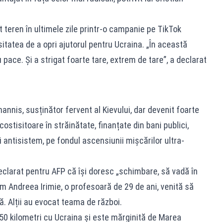
 teren în ultimele zile printr-o campanie pe TikTok
itatea de a opri ajutorul pentru Ucraina. „În această
pace. Și a strigat foarte tare, extrem de tare”, a declarat
annis, susținător fervent al Kievului, dar devenit foarte
ostisitoare în străinătate, finanțate din bani publici,
i antisistem, pe fondul ascensiunii mișcărilor ultra-
declarat pentru AFP că își doresc „schimbare, să vadă în
m Andreea Irimie, o profesoară de 29 de ani, venită să
ă. Alții au evocat teama de război.
50 kilometri cu Ucraina și este mărginită de Marea