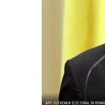
AFP: CUTREMUR ELECTORAL ÎN ROMÂ