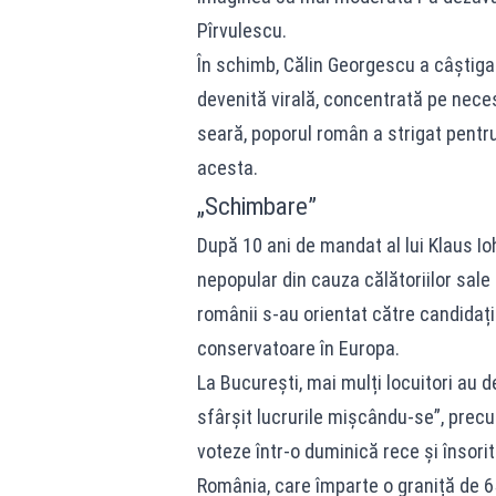
Pîrvulescu.
În schimb, Călin Georgescu a câștigat
devenită virală, concentrată pe neces
seară, poporul român a strigat pentru 
acesta.
„Schimbare”
După 10 ani de mandat al lui Klaus Ioh
nepopular din cauza călătoriilor sale c
românii s-au orientat către candidați
conservatoare în Europa.
La București, mai mulți locuitori au 
sfârșit lucrurile mișcându-se”, precu
voteze într-o duminică rece și însorit
România, care împarte o graniță de 6