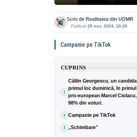
Scris de
Realitatea din UDMR
Publicat:
25 nov. 2024, 10:20
Campanie pe TikTok
CUPRINS
Căllin Georgescu, un candidat 
primul loc duminică, în primul 
1
pro-european Marcel Ciolacu,
98% din voturi.
Campanie pe TikTok
2
„Schimbare”
3