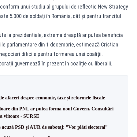
, conform unui studiu al grupului de reflecție New Strategy
ste 5.000 de soldați în România, cât și pentru tranzitul
te la prezidențiale, extrema dreaptă ar putea beneficia
rile parlamentare din 1 decembrie, estimează Cristian
negocieri dificile pentru formarea unei coaliții.
ții guvernează în prezent în coaliție cu liberalii.
 de afaceri despre economie, taxe și reformele fiscale
oare din PNL ar putea forma noul Guvern. Consultări
na viitoare - SURSE
 acuză PSD și AUR de sabotaj: ”Vor plăti electoral”