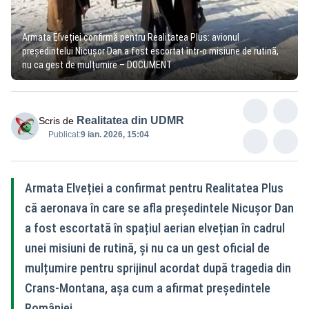
Armata Elveției confirmă pentru Realitatea Plus: avionul
președintelui Nicușor Dan a fost escortat într-o misiune de rutină,
nu ca gest de mulțumire – DOCUMENT
Realitatea din UDMR
Scris de
Publicat:
9 ian. 2026, 15:04
Armata Elveției a confirmat pentru Realitatea Plus
că aeronava în care se afla președintele Nicușor Dan
a fost escortată în spațiul aerian elvețian în cadrul
unei misiuni de rutină, și nu ca un gest oficial de
mulțumire pentru sprijinul acordat după tragedia din
Crans-Montana, așa cum a afirmat președintele
României.