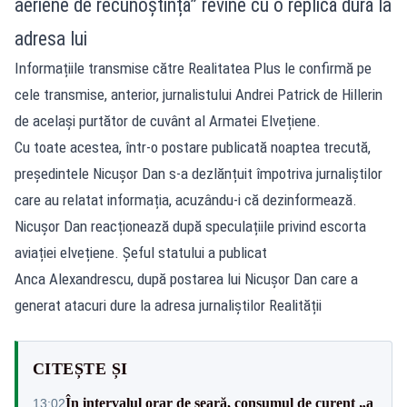
aeriene de recunoștință” revine cu o replică dură la
adresa lui
Informațiile transmise către Realitatea Plus le confirmă pe
cele transmise, anterior, jurnalistului Andrei Patrick de Hillerin
de același purtător de cuvânt al Armatei Elvețiene.
Cu toate acestea, într-o postare publicată noaptea trecută,
președintele Nicușor Dan s-a dezlănțuit împotriva jurnaliștilor
care au relatat informația, acuzându-i că dezinformează.
Nicușor Dan reacționează după speculațiile privind escorta
aviației elvețiene. Șeful statului a publicat
Anca Alexandrescu, după postarea lui Nicușor Dan care a
generat atacuri dure la adresa jurnaliștilor Realității
CITEȘTE ȘI
În intervalul orar de seară, consumul de curent „a
13:02