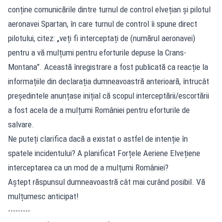
conține comunicările dintre turnul de control elvețian și pilotul
aeronavei Spartan, în care turnul de control îi spune direct
pilotului, citez: „veți fi interceptați de (numărul aeronavei)
pentru a vă mulțumi pentru eforturile depuse la Crans-
Montana”. Această înregistrare a fost publicată ca reacție la
informațiile din declarația dumneavoastră anterioară, întrucât
președintele anunțase inițial că scopul interceptării/escortării
a fost acela de a mulțumi României pentru eforturile de
salvare.
Ne puteți clarifica dacă a existat o astfel de intenție în
spatele incidentului? A planificat Forțele Aeriene Elvețiene
interceptarea ca un mod de a mulțumi României?
Aștept răspunsul dumneavoastră cât mai curând posibil. Vă
mulțumesc anticipat!
---------