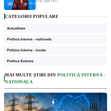
și prețuit”
31 iul. 2026, 14:37
CATEGORII POPULARE
Actualitate
Politica Interna - nationala
Politica Interna - locala
Politica Externa
MAI MULTE ȘTIRI DIN
POLITICA INTERNA -
NATIONALA