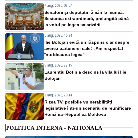
7 aug. 2026, 09:07
Senatorii și deputații rămân la muncă.
Sesiunea extraordinară, prelungită până
la votul pe legea salarizării
6 aug. 2026, 16:34
Ilie Bolojan evită un răspuns clar despre
averea partenerei sale: „Am respectat
întotdeauna legea”
5 aug. 2026, 22:15
Laurențiu Botin a descins la vila lui Ilie
Bolojan
3 aug. 2026, 20:14
Rizea TV: posibile vulnerabilități
legislative într-un scenariu de reunificare
România–Republica Moldova
POLITICA INTERNA - NATIONALA