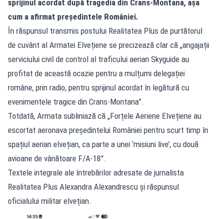
sprijinul acordat după tragedia din Crans-Montana, așa
cum a afirmat președintele României.
În răspunsul transmis postului Realitatea Plus de purtătorul
de cuvânt al Armatei Elvețiene se precizează clar că „angajații
serviciului civil de control al traficului aerian Skyguide au
profitat de această ocazie pentru a mulțumi delegației
române, prin radio, pentru sprijinul acordat în legătură cu
evenimentele tragice din Crans-Montana”.
Totdată, Armata subliniază că „Forțele Aeriene Elvețiene au
escortat aeronava președintelui României pentru scurt timp în
spațiul aerian elvețian, ca parte a unei ‘misiuni live’, cu două
avioane de vânătoare F/A‑18”.
Textele integrale ale întrebărilor adresate de jurnalista
Realitatea Plus Alexandra Alexandrescu și răspunsul
oficialului militar elvețian.