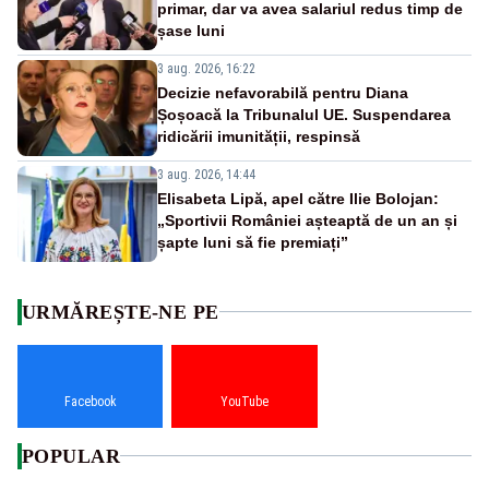
primar, dar va avea salariul redus timp de
șase luni
3 aug. 2026, 16:22
Decizie nefavorabilă pentru Diana
Șoșoacă la Tribunalul UE. Suspendarea
ridicării imunității, respinsă
3 aug. 2026, 14:44
Elisabeta Lipă, apel către Ilie Bolojan:
„Sportivii României așteaptă de un an și
șapte luni să fie premiați”
URMĂREȘTE-NE PE
Facebook
YouTube
POPULAR