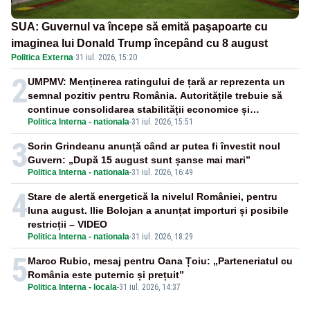
SUA: Guvernul va începe să emită paşapoarte cu
imaginea lui Donald Trump începând cu 8 august
Politica Externa
·
31 iul. 2026, 15:20
2
UMPMV: Menținerea ratingului de țară ar reprezenta un
semnal pozitiv pentru România. Autoritățile trebuie să
continue consolidarea stabilității economice și
Politica Interna - nationala
-
31 iul. 2026, 15:51
financiare
3
Sorin Grindeanu anunță când ar putea fi învestit noul
Guvern: „După 15 august sunt șanse mai mari”
Politica Interna - nationala
-
31 iul. 2026, 16:49
4
Stare de alertă energetică la nivelul României, pentru
luna august. Ilie Bolojan a anunțat importuri și posibile
restricții – VIDEO
Politica Interna - nationala
-
31 iul. 2026, 18:29
5
Marco Rubio, mesaj pentru Oana Țoiu: „Parteneriatul cu
România este puternic și prețuit”
Politica Interna - locala
-
31 iul. 2026, 14:37