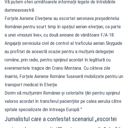
Vă putem oferi următoarele informații legate de întrebările
dumneavoastră:
Forțele Aeriene Elvețiene au escortat aeronava președintelui
României pentru scurt timp în spațiul aerian elvețian, ca parte
a unei «misiuni live», cu două avioane de vânătoare F/A‑18.
Angajații serviciului civil de control al traficului aerian Skyguide
au profitat de această ocazie pentru a mulțumi delegației
române, prin radio, pentru sprijinul acordat în legătură cu
evenimentele tragice din Crans‑Montana. Cu câteva zile
înainte, Forțele Aeriene Române fuseseră mobilizate pentru un
transport medical în Elveția.
Dorim să mulțumim României și celorlalte țări pentru sprijinul
valoros acordat în transferul pacienților pe calea aerului către
spitale specializate din întreaga Europă.”
Jurnalistul care a contestat scenariul „escortei