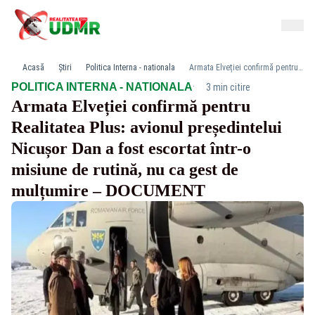
Acasă
Știri
Politica Interna - nationala
Armata Elveției confirmă pentru Realitatea Plus: avionul președintelui Nicușor Dan a fost escortat într-o misiune de rutină, nu ca gest de mulțumire – DOCUMENT
·
POLITICA INTERNA - NATIONALA
3 min citire
Armata Elveției confirmă pentru
Realitatea Plus: avionul președintelui
Nicușor Dan a fost escortat într-o
misiune de rutină, nu ca gest de
mulțumire – DOCUMENT