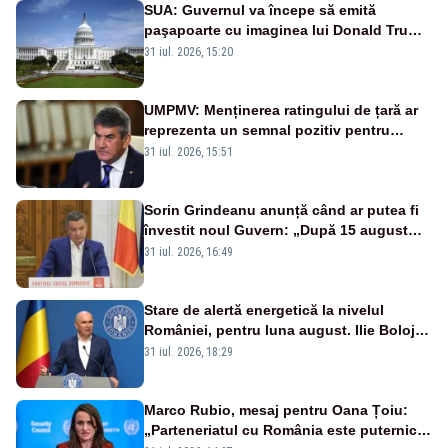
SUA: Guvernul va începe să emită
paşapoarte cu imaginea lui Donald Trump
începând cu 8 august
31 iul. 2026, 15:20
UMPMV: Menținerea ratingului de țară ar
reprezenta un semnal pozitiv pentru
România. Autoritățile trebuie să continue
31 iul. 2026, 15:51
consolidarea stabilității economice și
financiare
Sorin Grindeanu anunță când ar putea fi
învestit noul Guvern: „După 15 august
sunt șanse mai mari”
31 iul. 2026, 16:49
Stare de alertă energetică la nivelul
României, pentru luna august. Ilie Bolojan
a anunțat importuri și posibile restricții –
31 iul. 2026, 18:29
VIDEO
Marco Rubio, mesaj pentru Oana Țoiu:
„Parteneriatul cu România este puternic