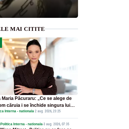
LE MAI CITITE
 Maria Păcuraru: „Ce se alege de
om căruia i se închide singura lui
ica Interna - nationala
·
2 aug. 2026, 23:25
tiță?”
Politica Interna - nationala
-
3 aug. 2026, 07:35