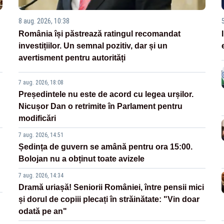
8 aug. 2026, 10:38
România își păstrează ratingul recomandat
investițiilor. Un semnal pozitiv, dar și un
avertisment pentru autorități
7 aug. 2026, 18:08
Președintele nu este de acord cu legea urșilor.
Nicușor Dan o retrimite în Parlament pentru
modificări
7 aug. 2026, 14:51
Ședința de guvern se amână pentru ora 15:00.
Bolojan nu a obținut toate avizele
7 aug. 2026, 14:34
Dramă uriașă! Seniorii României, între pensii mici
și dorul de copiii plecați în străinătate: "Vin doar
odată pe an"