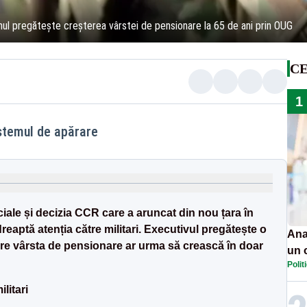
ernul pregătește creșterea vârstei de pensionare la 65 de ani prin OUG
CE
1
istemul de apărare
iale și decizia CCR care a aruncat din nou țara în
reaptă atenția către militari. Executivul pregătește o
Ana
re vârsta de pensionare ar urma să crească în doar
un 
Polit
por
litari