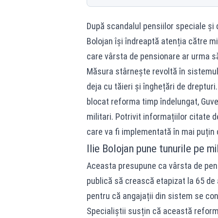
După scandalul pensiilor speciale și 
Bolojan își îndreaptă atenția către m
care vârsta de pensionare ar urma să 
Măsura stârnește revoltă în sistemul 
deja cu tăieri și înghețări de dreptur
blocat reforma timp îndelungat, Guve
militari. Potrivit informațiilor citat
care va fi implementată în mai puțin d
Ilie Bolojan pune tunurile pe mil
Aceasta presupune ca vârsta de pensio
publică să crească etapizat la 65 de 
pentru că angajații din sistem se conf
Specialiștii susțin că această reformă