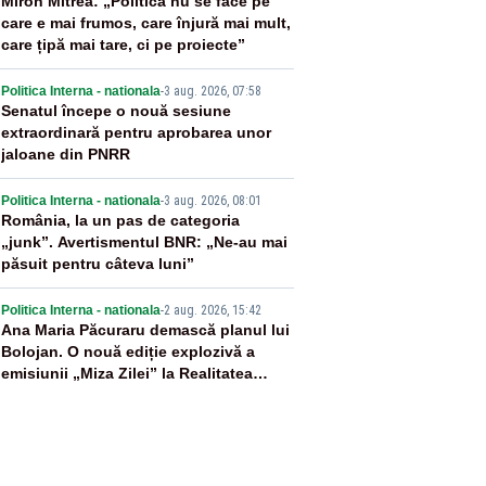
2
Miron Mitrea: „Politica nu se face pe
care e mai frumos, care înjură mai mult,
care țipă mai tare, ci pe proiecte”
3
Politica Interna - nationala
-
3 aug. 2026, 07:58
Senatul începe o nouă sesiune
extraordinară pentru aprobarea unor
jaloane din PNRR
4
Politica Interna - nationala
-
3 aug. 2026, 08:01
România, la un pas de categoria
„junk”. Avertismentul BNR: „Ne-au mai
păsuit pentru câteva luni”
5
Politica Interna - nationala
-
2 aug. 2026, 15:42
Ana Maria Păcuraru demască planul lui
Bolojan. O nouă ediție explozivă a
emisiunii „Miza Zilei” la Realitatea
PLUS