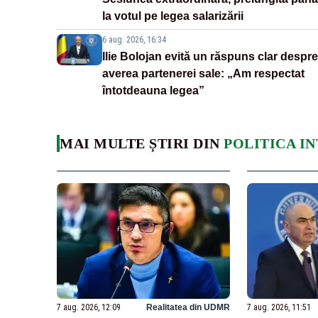
la votul pe legea salarizării
6 aug. 2026, 16:34
Ilie Bolojan evită un răspuns clar despre
averea partenerei sale: „Am respectat
întotdeauna legea”
MAI MULTE ȘTIRI DIN
POLITICA I
7 aug. 2026, 12:09
Realitatea din UDMR
7 aug. 2026, 11:51