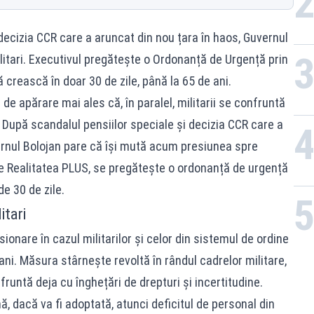
decizia CCR care a aruncat din nou țara în haos, Guvernul
ilitari. Executivul pregătește o Ordonanță de Urgență prin
crească în doar 30 de zile, până la 65 de ani.
de apărare mai ales că, în paralel, militarii se confruntă
i. După scandalul pensiilor speciale și decizia CCR care a
rnul Bolojan pare că își mută acum presiunea spre
e de Realitatea PLUS, se pregătește o ordonanță de urgență
e 30 de zile.
itari
nare în cazul militarilor și celor din sistemul de ordine
ani. Măsura stârnește revoltă în rândul cadrelor militare,
runtă deja cu înghețări de drepturi și incertitudine.
, dacă va fi adoptată, atunci deficitul de personal din