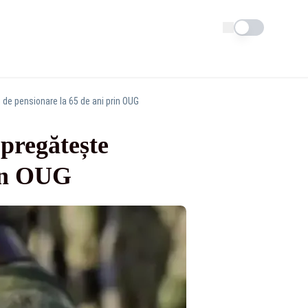
Schimba tema
i de pensionare la 65 de ani prin OUG
 pregătește
rin OUG