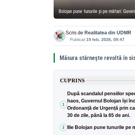
Bolojan pune tunurile și pe militari: Guv
Scris de
Realitatea din UDMR
Publicat:
19 feb. 2026, 09:47
Măsura stârnește revoltă în s
CUPRINS
După scandalul pensiilor spec
haos, Guvernul Bolojan își înd
1
Ordonanță de Urgență prin ca
30 de zile, până la 65 de ani.
Ilie Bolojan pune tunurile pe mi
2