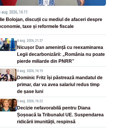
5 aug. 2026, 16:11
Ilie Bolojan, discuții cu mediul de afaceri despre
economie, taxe și reformele fiscale
4 aug. 2026, 21:27
Nicușor Dan amenință cu reexaminarea
Legii decarbonizării: „România nu poate
pierde miliarde din PNRR”
4 aug. 2026, 16:19
Dominic Fritz își păstrează mandatul de
primar, dar va avea salariul redus timp
de șase luni
3 aug. 2026, 16:22
Decizie nefavorabilă pentru Diana
Șoșoacă la Tribunalul UE. Suspendarea
ridicării imunității, respinsă